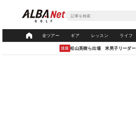
全ツアー
ギア
レッスン
ライフ
松山英樹ら出場 米男子リーダー
注目