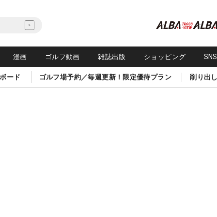
漫画
ゴルフ動画
雑誌出版
ショッピング
SN
ボード
ゴルフ場予約／毎週更新！限定優待プラン
削り出