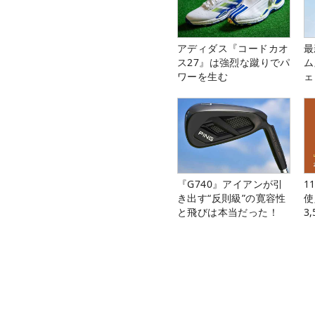
アディダス『コードカオ
最
ス27』は強烈な蹴りでパ
ム
ワーを生む
ェ
『G740』アイアンが引
1
き出す“反則級”の寛容性
使
と飛びは本当だった！
3
中