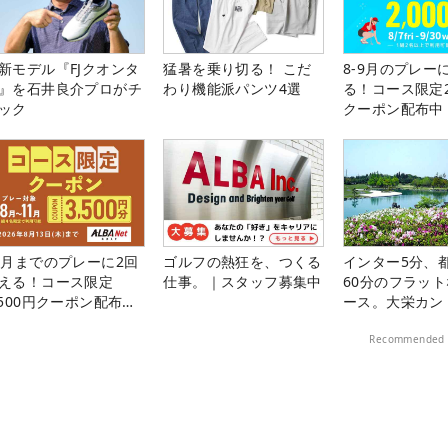
新モデル『FJクオンタ
猛暑を乗り切る！ こだ
8-9月のプレー
』を石井良介プロがチ
わり機能派パンツ4選
る！コース限定2
ック
クーポン配布中
1月までのプレーに2回
ゴルフの熱狂を、つくる
インター5分、
える！コース限定
仕事。｜スタッフ募集中
60分のフラッ
,500円クーポン配布
ース。大栄カン
！
楽部（千葉県）
Recommended 