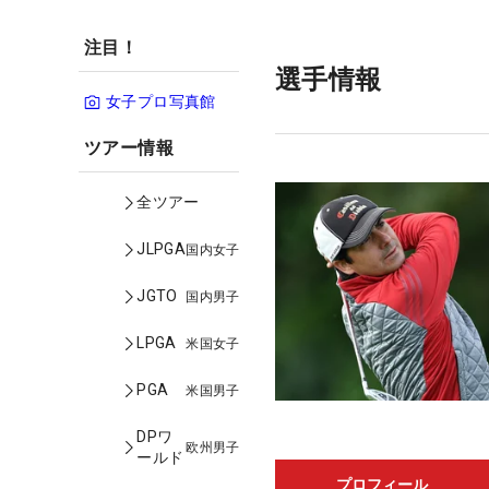
注目！
選手情報
女子プロ写真館
ツアー情報
全ツアー
JLPGA
国内女子
JGTO
国内男子
LPGA
米国女子
PGA
米国男子
DPワ
欧州男子
ールド
プロフィール