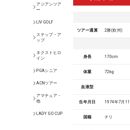
アジアンツア
ー
LIV GOLF
ツアー通算
2勝(欧州)
ステップ・ア
ップ
ネクストヒロ
身長
170cm
イン
PGAシニア
体重
72kg
ACNツアー
血液型
アマチュア・
他
生年月日
1974年7月1
LADY GO CUP
国籍
チリ