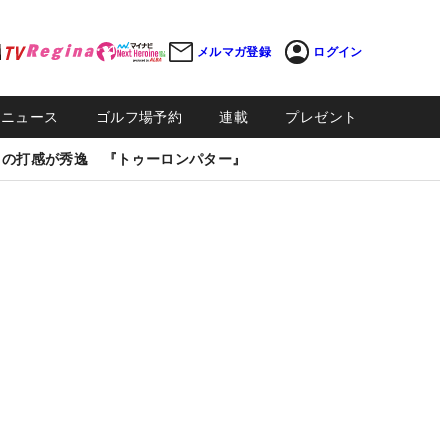
メルマガ登録
ログイン
Sニュース
ゴルフ場予約
連載
プレゼント
しの打感が秀逸 『トゥーロンパター』