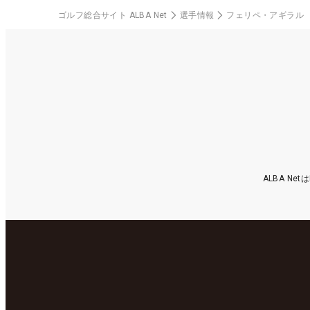
ゴルフ総合サイト ALBA Net
選手情報
フェリペ・アギラル
ALBA N