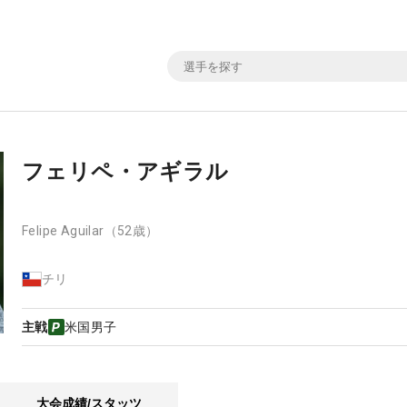
フェリペ・アギラル
Felipe Aguilar
（52歳）
チリ
主戦
米国男子
大会成績/スタッツ