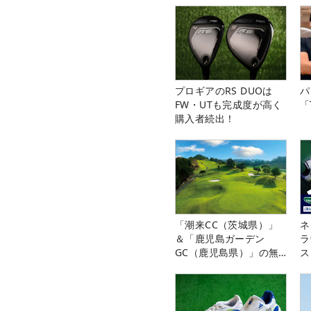
プロギアのRS DUOは
パ
FW・UTも完成度が高く
「
購入者続出！
「潮来CC（茨城県）」
ネ
＆「鹿児島ガーデン
ラ
GC（鹿児島県）」の無
ス
料プレー券が当たる！！