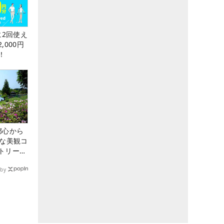
に2回使え
,000円
！
都心から
トな美観コ
トリー俱
by