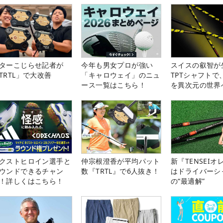
ターこじらせ記者が
今年も男女プロが強い
スイスの叡智が
TRTL」で大改善
「キャロウェイ」のニュ
TPTシャフトで
ース一覧はこちら！
を異次元の世界
クストヒロイン選手と
仲宗根澄香が平均パット
新『TENSEIオ
ウンドできるチャン
数『TRTL』で6人抜き！
はドライバーシ
！詳しくはこちら！
の“最適解”