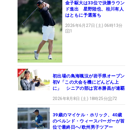
金子駆大は33位で決勝ラウン
ド進出 星野陸也、桂川有人
はともに予選落ち
2026年6月27日 (土) 06時13分
1
初出場の鳥海颯汰が岩手県オープン
初V「この大会を機にどんどん上
に」 シニアの部は宮本勝昌が連覇
2026年8月8日 (土) 18時25分
72
39歳のマイケル・ホリック、40歳
のベルンド・ウィースバーガーが首
位で最終日ヘ/欧州男子ツアー