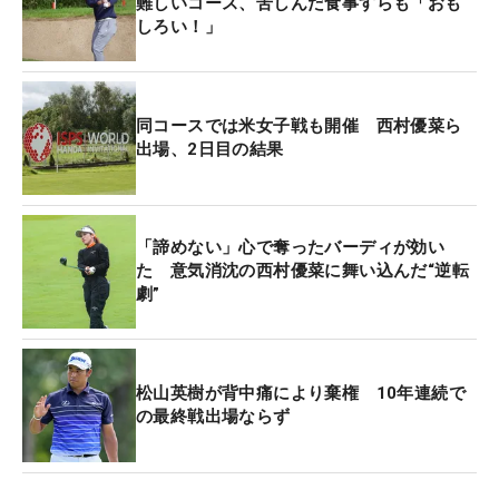
難しいコース、苦しんだ食事すらも「おも
なった。日本屈指の飛ばし屋として鳴らしてきた星
しろい！」
野でさえも、「プロ最長距離です」というほどだ。
その恩恵もあり、セカンドで握ったのはサンドウェ
同コースでは米女子戦も開催 西村優菜ら
ッジ。2オンはもちろんのこと、ピン奥2.5メートル
出場、2日目の結果
のチャンスにつけ、きっちりとイーグルを奪った。
もちろん、パー5の2打目でサンドウェッジを握った
のも「初めて」のこと。これできょうのスコアを赤
「諦めない」心で奪ったバーディが効い
字にした。
た 意気消沈の西村優菜に舞い込んだ“逆転
劇”
その反面、当然ながらアゲンストも強烈。普段はピ
ッチングウェッジを握る140ヤードのパー3で、この
日は7番アイアンを選択したほどだ。「低い球を打
松山英樹が背中痛により棄権 10年連続で
っても、アゲンストでは40ヤードは戻されました
の最終戦出場ならず
（笑）。高く打ち上げたら70ヤードは戻されると思
いますよ」とそのすさまじさを“証言”する。このコ
ンディションで記録した「70」は大きな価値があ