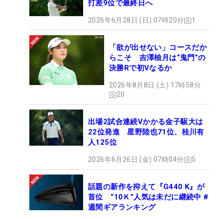
打差9位で最終日へ
2026年6月28日 (日) 07時20分
1
「欲が出せない」コースだか
らこそ 吉澤柚月は“鬼門”の
決勝Rで初Vなるか
2026年8月8日 (土) 17時58分
20
出場2試合連続Vかかる金子駆大は
22位発進 星野陸也71位、桂川有
人125位
2026年6月26日 (金) 07時04分
5
話題の新作を抑えて『G440 K』が
首位 “10Ｋ”人気は未だに継続中 #
週間ギアランキング