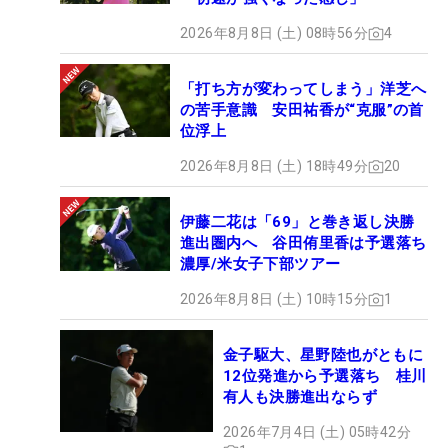
2026年8月8日 (土) 08時56分
4
「打ち方が変わってしまう」洋芝へ
の苦手意識 安田祐香が“克服”の首
位浮上
2026年8月8日 (土) 18時49分
20
伊藤二花は「69」と巻き返し決勝
進出圏内へ 谷田侑里香は予選落ち
濃厚/米女子下部ツアー
2026年8月8日 (土) 10時15分
1
金子駆大、星野陸也がともに
12位発進から予選落ち 桂川
有人も決勝進出ならず
2026年7月4日 (土) 05時42分