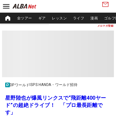
全ツアー
ギア
レッスン
ライフ
漫画
ゴルフ
メルマガ登録
ISPS HANDA・ワールド招待
DPワールド
星野陸也が爆風リンクスで“飛距離400ヤー
ド”の超絶ドライブ！ 「プロ最長距離で
す」