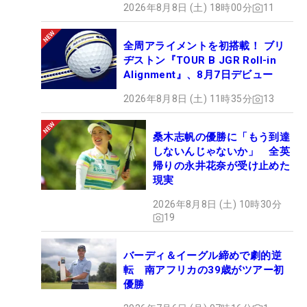
2026年8月8日 (土) 18時00分
11
全周アライメントを初搭載！ ブリ
ヂストン『TOUR B JGR Roll-in
Alignment』、8月7日デビュー
2026年8月8日 (土) 11時35分
13
桑木志帆の優勝に「もう到達
しないんじゃないか」 全英
帰りの永井花奈が受け止めた
現実
2026年8月8日 (土) 10時30分
19
バーディ＆イーグル締めで劇的逆
転 南アフリカの39歳がツアー初
優勝