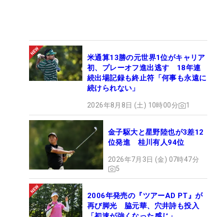
米通算13勝の元世界1位がキャリア
初、プレーオフ進出逃す 18年連
続出場記録も終止符「何事も永遠に
続けられない」
2026年8月8日 (土) 10時00分
1
金子駆大と星野陸也が3差12
位発進 桂川有人94位
2026年7月3日 (金) 07時47分
5
2006年発売の『ツアーAD PT』が
再び脚光 脇元華、穴井詩も投入
「初速が強くなった感じ」