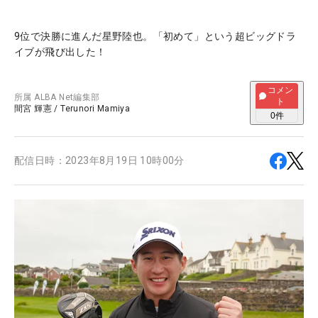
9位で決勝に進んだ星野陸也。「初めて」という超ビッグドラ
イブが飛び出した！
コメン
所属
ALBA Net編集部
ト
間宮 輝憲
/
Terunori Mamiya
0
件
配信日時：
2023年8月19日 10時00分