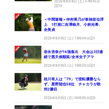
2026年8月8日 (土) 07時45分
19
＜中間速報＞仲村果乃が単独首位浮
上 1打差に吉澤柚月、小林光希、
全美貞
2026年8月8日 (土) 13時04分
1
岩永杏奈が16強進出 大会は3日連
続で悪天候順延/全米女子アマ
2026年8月8日 (土) 10時20分
1
桂川有人は「79」で逆転優勝なら
ず、星野陸也58位 チャカラが欧
州2勝目
2026年6月8日 (月) 06時06分
3