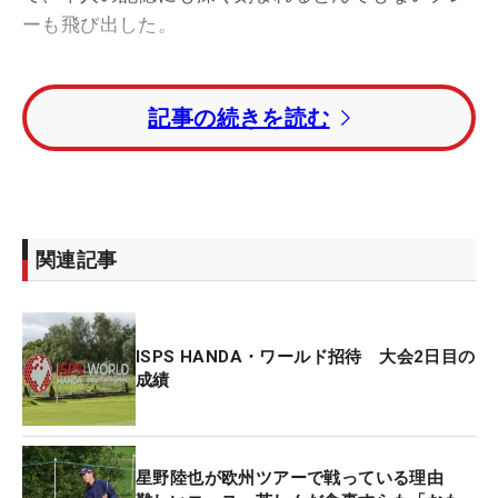
ーも飛び出した。
林間のガルゴルム・キャッスルGCとは全く違い、こ
記事の続きを読む
の日星野がプレーしたキャッスルロックGCはコース
から海が望めるリンクス。初日もかなりの強風が吹
き込んだが、2日目もその状況は変わらない。それ
は「全英よりも強いですね」と、星野もおもわず笑
ってしまうほどだった。
関連記事
そのなかで特に興奮気味に話したのが、1つ落とし
て迎えた後半15番パー5のこと。打ち上げも入れて
ISPS HANDA・ワールド招待 大会2日目の
535ヤードのホールには、猛烈なフォローが吹き荒
成績
れていた。そんな状況のなかティショットでドライ
バーを振ると、ボールはおもしろいようにグングン
と伸びていく。そして着弾地点はピンまで残り135
星野陸也が欧州ツアーで戦っている理由
ヤード地点。実に400ヤードの超ビッグドライブと