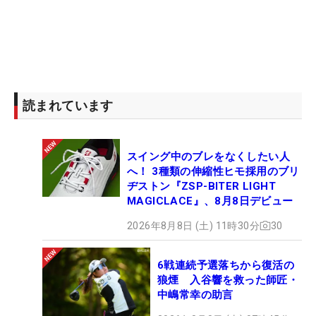
「最終日にいけるように頑張ります」。林間コース
も、予選2日間は不規則な風が選手を苦しめた。さ
らに今大会は3日目に35位タイ以内に入らないとセ
カンドカットの対象になる。気持ちを緩めることは
ない。本場のリンクスで出した本人もビックリの“快
記録”を、逆転への弾みにしたい。（文・間宮輝憲）
読まれています
スイング中のブレをなくしたい人
へ！ 3種類の伸縮性ヒモ採用のブリ
ヂストン『ZSP-BITER LIGHT
MAGICLACE』、8月8日デビュー
2026年8月8日 (土) 11時30分
30
6戦連続予選落ちから復活の
狼煙 入谷響を救った師匠・
中嶋常幸の助言