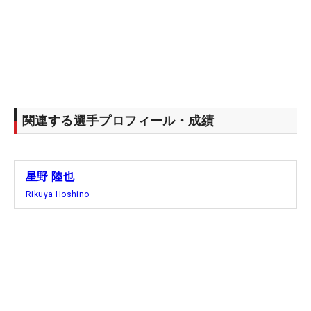
る。ラウンド後に「4日間回った気分です」と話す
ほどの、ヘトヘトな一日にはなったが。
これまで最も風が強かったと話すのが、デンマーク
で先月行われた「メイド・イン・ヒマーランド」だ
ったが、それに匹敵するほどだったという。この時
関連する選手プロフィール・成績
は初日「75」の出遅れが響き予選落ちと悔しい思い
をしたが、「その経験が生きましたね」と北アイル
ランドでしっかり結果につなげることに成功した。
星野 陸也
順位でも、首位とは9打差あるがトータル2アンダ
Rikuya Hoshino
ー・9位と上昇気流に乗った。
決勝で使用する会場は ガルゴルム・キャッスルGC
のみになるため、きょうほどのビッグドライブを記
録することは当分なさそうだが、「アイアンの状態
がいい」という好調ぶりもスコアに反映している。