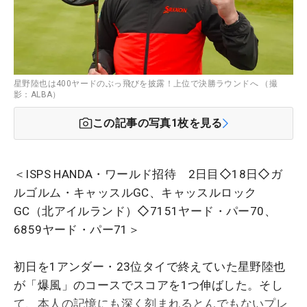
星野陸也は400ヤードのぶっ飛びを披露！上位で決勝ラウンドへ （撮
影：ALBA）
この記事の写真
1
枚を見る
＜ISPS HANDA・ワールド招待 2日目◇18日◇ガ
ルゴルム・キャッスルGC、キャッスルロック
GC（北アイルランド）◇7151ヤード・パー70、
6859ヤード・パー71＞
初日を1アンダー・23位タイで終えていた星野陸也
が「爆風」のコースでスコアを1つ伸ばした。そし
て、本人の記憶にも深く刻まれるとんでもないプレ