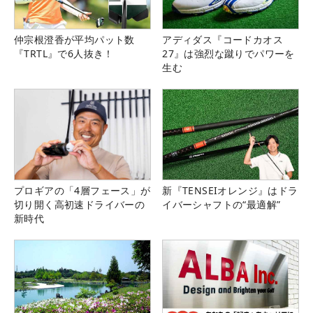
仲宗根澄香が平均パット数
アディダス『コードカオス
『TRTL』で6人抜き！
27』は強烈な蹴りでパワーを
生む
プロギアの「4層フェース」が
新『TENSEIオレンジ』はドラ
切り開く高初速ドライバーの
イバーシャフトの“最適解”
新時代