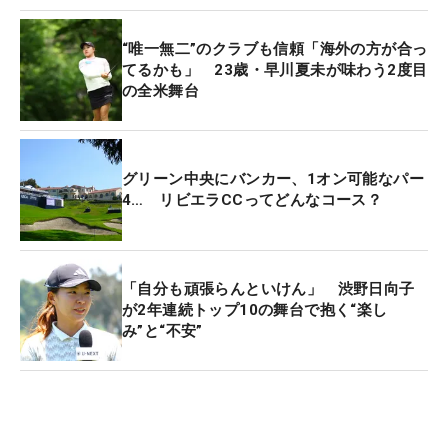
“唯一無二”のクラブも信頼「海外の方が合っ
てるかも」 23歳・早川夏未が味わう2度目
の全米舞台
グリーン中央にバンカー、1オン可能なパー
4… リビエラCCってどんなコース？
「自分も頑張らんといけん」 渋野日向子
が2年連続トップ10の舞台で抱く“楽し
み”と“不安”