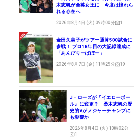
木志帆が全英女王に 今度は憧れら
れる存在へ
2026年8月4日 (火) 09時00分
1
金田久美子がツアー通算500試合に
参戦！ プロ18年目の大記録達成に
「あんびりーばぼー」
2026年8月7日 (金) 11時25分
19
J・ローズが『イエローボー
ル』に変更？ 桑木志帆の歴
史的Vがメジャーチャンプに
も影響か
2026年8月4日 (火) 10時02分
1