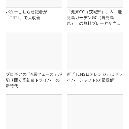
パターこじらせ記者が
「潮来CC（茨城県）」＆「鹿
「TRTL」で大改善
児島ガーデンGC（鹿児島
県）」の無料プレー券が当た
る！！
プロギアの「4層フェース」が
新『TENSEIオレンジ』はドラ
切り開く高初速ドライバーの
イバーシャフトの“最適解”
新時代