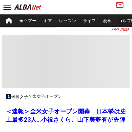
全ツアー
ギア
レッスン
ライフ
漫画
ゴルフ
メルマガ登録
全米女子オープン
米国女子
＜速報＞全米女子オープン開幕 日本勢は史
上最多23人…小祝さくら、山下美夢有が先陣