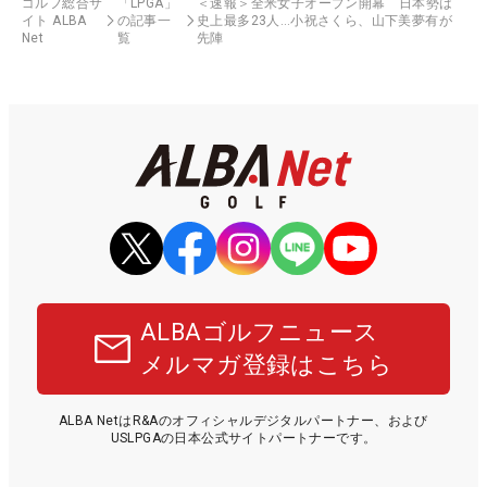
ゴルフ総合サ
「LPGA」
＜速報＞全米女子オープン開幕 日本勢は
イト ALBA
の記事一
史上最多23人…小祝さくら、山下美夢有が
Net
覧
先陣
ALBAゴルフニュース
メルマガ登録はこちら
ALBA NetはR&Aのオフィシャルデジタルパートナー、および
USLPGAの日本公式サイトパートナーです。