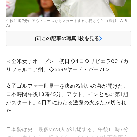
午後11時7分にアウトコースからスタートする小祝さくら （撮影：ALB
A）
この記事の写真
1
枚を見る
＜全米女子オープン 初日◇4日◇リビエラCC（カ
リフォルニア州）◇6699ヤード・パー71＞
女子ゴルファー世界一を決める戦いの幕が開けた。
日本時間午後10時45分、アウト、インともに第1組
がスタート。4日間にわたる激闘の火ぶたが切られ
た。
日本勢は史上最多の23人が出場する。午後11時7分