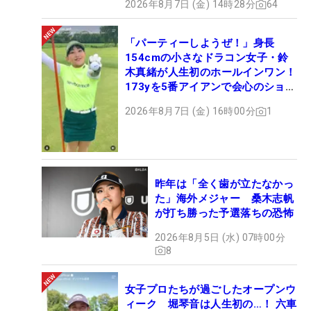
2026年8月7日 (金) 14時28分
64
「パーティーしようぜ！」身長
154cmの小さなドラコン女子・鈴
木真緒が人生初のホールインワン！
173yを5番アイアンで会心のショッ
ト
2026年8月7日 (金) 16時00分
1
昨年は「全く歯が立たなかっ
た」海外メジャー 桑木志帆
が打ち勝った予選落ちの恐怖
2026年8月5日 (水) 07時00分
8
女子プロたちが過ごしたオープンウ
ィーク 堀琴音は人生初の…！ 六車