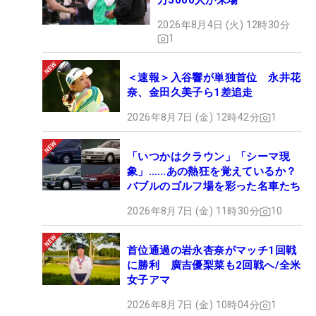
万5000人が来場
2026年8月4日 (火) 12時30分
1
＜速報＞入谷響が単独首位 永井花
奈、金田久美子ら1差追走
2026年8月7日 (金) 12時42分
1
「いつかはクラウン」「シーマ現
象」……あの熱狂を覚えているか？
バブルのゴルフ場を彩った名車たち
2026年8月7日 (金) 11時30分
10
首位通過の岩永杏奈がマッチ1回戦
に勝利 廣吉優梨菜も2回戦へ/全米
女子アマ
2026年8月7日 (金) 10時04分
1