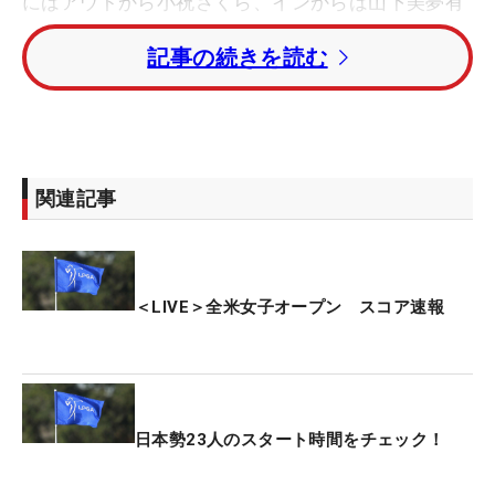
にはアウトから小祝さくら、インからは山下美夢有
がティオフ。日本勢の先陣を切る。
記事の続きを読む
昨季の日本ツアー年間女王・佐久間朱莉は、翌5日
（金）の午前0時13分にスタート。菅楓華は同5時
36分にティオフを迎える。
関連記事
大会通算2勝の笹生優花は午前4時52分にスタート。
昨年大会2位の竹田麗央は午前5時25分、渋野日向子
は午前5時36分にラウンドを開始する。
＜LIVE＞全米女子オープン スコア速報
賞金総額は大会史上最高の1250万ドル（約20億
円）がかけられている。
日本勢23人のスタート時間をチェック！