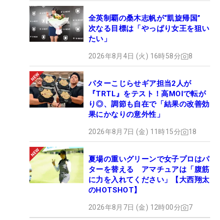
全英制覇の桑木志帆が“凱旋帰国”
次なる目標は「やっぱり女王を狙い
たい」
2026年8月4日 (火) 16時58分
8
パターこじらせギア担当2人が
『TRTL』をテスト！高MOIで転が
り◎、調節も自在で「結果の改善効
果にかなりの意外性」
2026年8月7日 (金) 11時15分
18
夏場の重いグリーンで女子プロはパ
ターを替える アマチュアは「腹筋
に力を入れてください」【大西翔太
のHOTSHOT】
2026年8月7日 (金) 12時00分
7