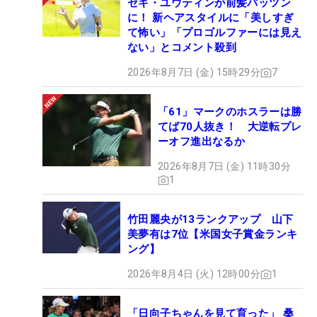
セキ・ユウティンが前髪パッツン
に！ 新ヘアスタイルに「美しすぎ
て怖い」「プロゴルファーには見え
ない」とコメント殺到
2026年8月7日 (金) 15時29分
7
「61」マークのホスラーは勝
てば70人抜き！ 大逆転プレ
ーオフ進出なるか
2026年8月7日 (金) 11時30分
1
竹田麗央が13ランクアップ 山下
美夢有は7位【米国女子賞金ランキ
ング】
2026年8月4日 (火) 12時00分
1
「日向子ちゃんを見て育った」 桑