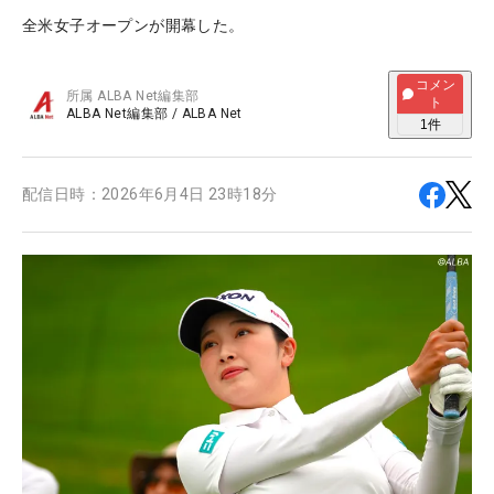
全米女子オープンが開幕した。
コメン
所属
ALBA Net編集部
ト
ALBA Net編集部
/
ALBA Net
1
件
配信日時：
2026年6月4日 23時18分