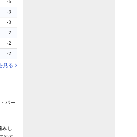
-5
-3
-3
-2
-2
-2
を見る
ド・パー
噛みし
てやす