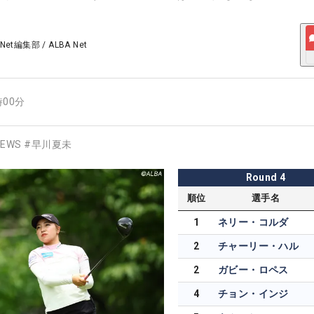
 Net編集部
/
ALBA Net
時00分
EWS
#
早川夏未
Round
4
順位
選手名
1
ネリー・コルダ
2
チャーリー・ハル
2
ガビー・ロペス
4
チョン・インジ