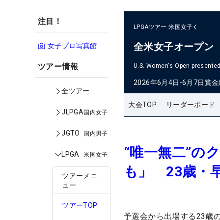
注目！
LPGAツアー
米国女子
全米女子オープン
女子プロ写真館
ツアー情報
U.S. Women's Open presented 
2026年6月4日-6月7日
賞金
全ツアー
大会TOP
リーダーボード
JLPGA
国内女子
JGTO
国内男子
“唯一無二”の
LPGA
米国女子
も」 23歳・
ツアーメニ
ュー
ツアーTOP
予選会から出場する23歳