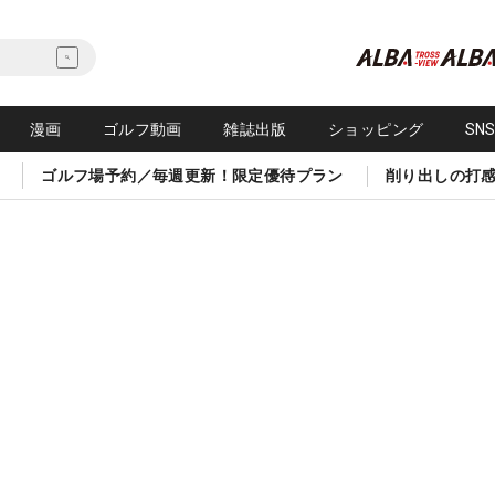
漫画
ゴルフ動画
雑誌出版
ショッピング
SN
ゴルフ場予約／毎週更新！限定優待プラン
削り出しの打