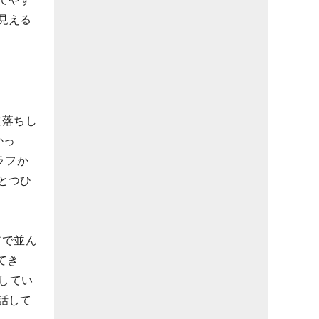
見える
選落ちし
かっ
ラフか
とつひ
アで並ん
てき
してい
話して