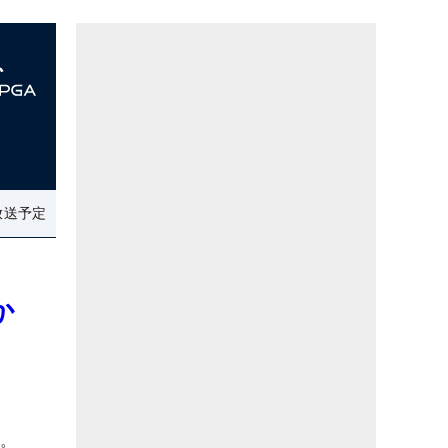
放送予定
か
る。