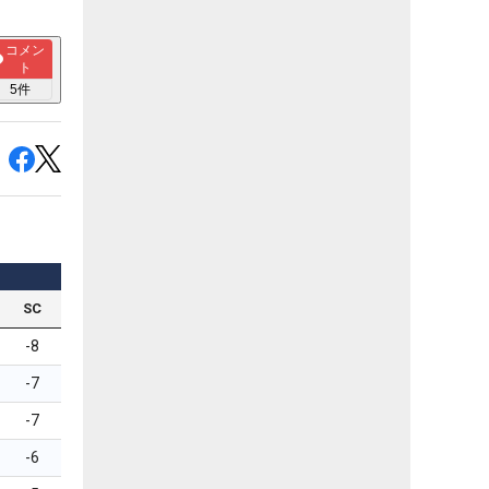
コメン
ト
5
件
SC
-8
-7
-7
-6