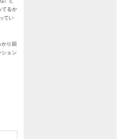
ね』と
ってるか
ってい
っかり回
ーション