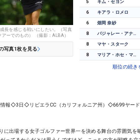
5
キム・セヨン
6
キアラ・ロメロ
6
畑岡 奈紗
。成長を感じる戦いにしたい。（写真
8
パジャレー・アナナルカルン
アーでのもの） （撮影：ALBA）
8
マヤ・スターク
の写真
1
枚を見る
8
マリア・ホセ・マリーン
順位の続き
情報◇3日◇リビエラCC（カリフォルニア州）◇6699ヤー
ぶりに出場する女子ゴルファー世界一を決める舞台の雰囲気を
上がってるからだとは思うんですけど、こっちの方が戦略を立