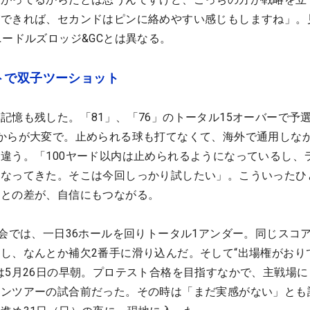
ができれば、セカンドはピンに絡めやすい感じもしますね」。
ニードルズロッジ&GCとは異なる。
トで双子ツーショット
記憶も残した。「81」、「76」のトータル15オーバーで予
からが大変で。止められる球も打てなくて、海外で通用しな
違う。「100ヤード以内は止められるようになっているし、
になってきた。そこは今回しっかり試したい」。こういったひ
時との差が、自信にもつながる。
選会では、一日36ホールを回りトータル1アンダー。同じスコ
し、なんとか補欠2番手に滑り込んだ。そして“出場権がおり
は5月26日の早朝。プロテスト合格を目指すなかで、主戦場に
インツアーの試合前だった。その時は「まだ実感がない」とも