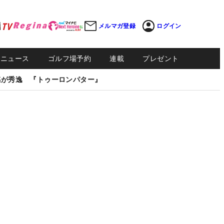
メルマガ登録
ログイン
Sニュース
ゴルフ場予約
連載
プレゼント
感が秀逸 『トゥーロンパター』