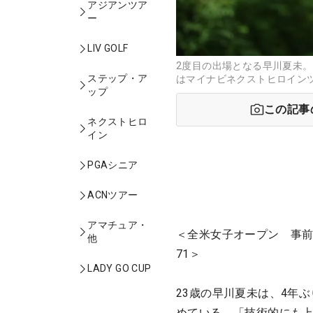
アジアンツア
ー
LIV GOLF
2度目の出場となる早川夏未
ステップ・ア
はマイナビネクストヒロインツ
ップ
この記事
ネクストヒロ
イン
PGAシニア
ACNツアー
アマチュア・
＜全米女子オープン 事前
他
71＞
LADY GO CUP
23歳の早川夏未は、4年
めている。「技術的にも