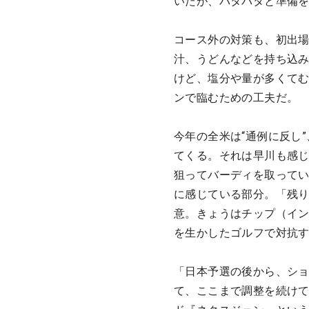
いたが、バタバタと準備を
コース外の対策も、初出
汁、うどんなどを持ち込
けど、塩分や量が多くて
ンで臨むための工夫だ。
今年の全米は“通例に反し
てくる。それは早川も感じ
狙ってバーディを取って
に感じている部分。「残り
意。きょうはチップ（イ
を生かしたゴルフで対抗
「日本予選の後から、シ
て、ここまで調整を続け