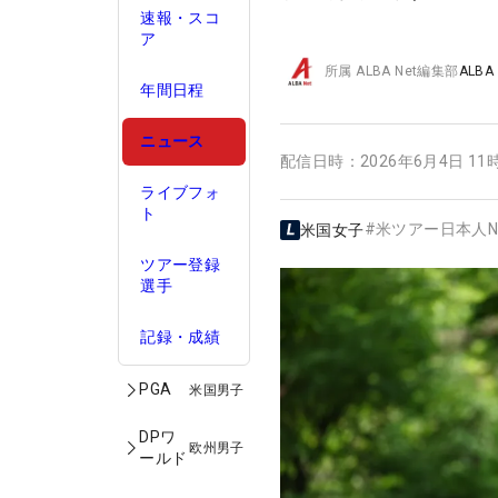
速報・スコ
ア
所属
ALBA Net編集部
ALBA
年間日程
ニュース
配信日時：
2026年6月4日 11
ライブフォ
ト
#
米ツアー日本人N
米国女子
ツアー登録
選手
記録・成績
PGA
米国男子
DPワ
欧州男子
ールド