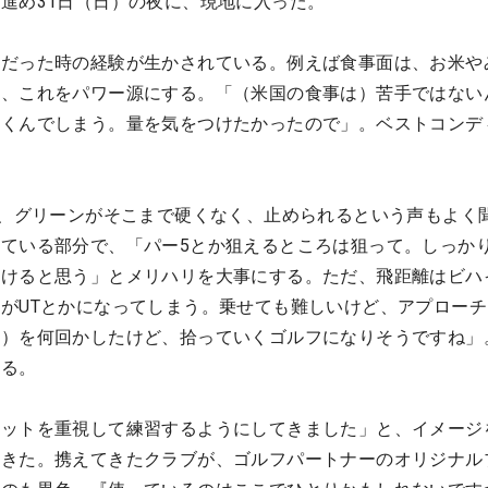
進め31日（日）の夜に、現地に入った。
場だった時の経験が生かされている。例えば食事面は、お米や
み、これをパワー源にする。「（米国の食事は）苦手ではない
むくんでしまう。量を気をつけたかったので」。ベストコンデ
”、グリーンがそこまで硬くなく、止められるという声もよく
ている部分で、「パー5とか狙えるところは狙って。しっか
いけると思う」とメリハリを大事にする。ただ、飛距離はビハ
がUTとかになってしまう。乗せても難しいけど、アプローチ
ン）を何回かしたけど、拾っていくゴルフになりそうですね」
する。
ョットを重視して練習するようにしてきました」と、イメージ
てきた。携えてきたクラブが、ゴルフパートナーのオリジナル