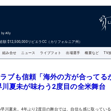
by Ally
総額
$12,500,000
リビエラCC（カリフォルニア州）
組み合せ
ニュース
ライブフォト
出場選手
概要など
TV
クラブも信頼「海外の方が合ってる
早川夏未が味わう2度目の全米舞台
の早川夏未。4年ぶり2度目の舞台では、自信も感じ取ってい