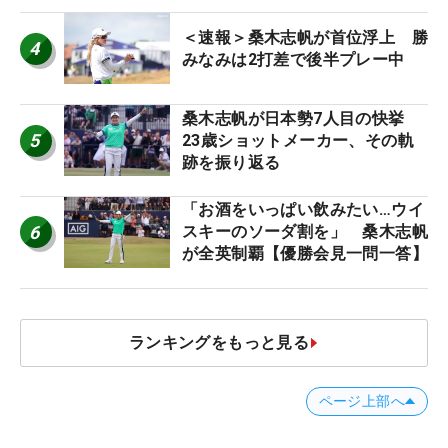
＜速報＞桑木志帆が首位浮上 勝
4
みなみは2打差で後半プレー中
桑木志帆が日本勢7人目の快挙
5
23歳ショットメーカー、その軌
跡を振り返る
「お酒をいっぱい飲みたい…ウイ
6
スキーのソーダ割を」 桑木志帆
が全英制覇【優勝会見一問一答】
ランキングをもっと見る
ページ上部へ