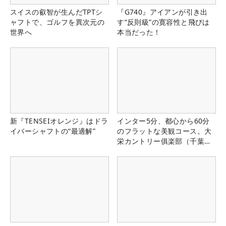
スイスの叡智が生んだTPTシ
『G740』アイアンが引き出
ャフトで、ゴルフを異次元の
す“反則級”の寛容性と飛びは
世界へ
本当だった！
新『TENSEIオレンジ』はドラ
インター5分、都心から60分
イバーシャフトの“最適解”
のフラットな美観コース。大
栄カントリー俱楽部（千葉
県）