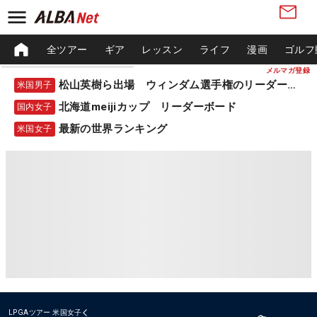
全ツアー
ギア
レッスン
ライフ
漫画
ゴルフ
メルマガ登録
松山英樹ら出場 ウィンダム選手権のリーダーボード
米国男子
北海道meijiカップ リーダーボード
国内女子
最新の世界ランキング
米国女子
LPGAツアー
米国女子