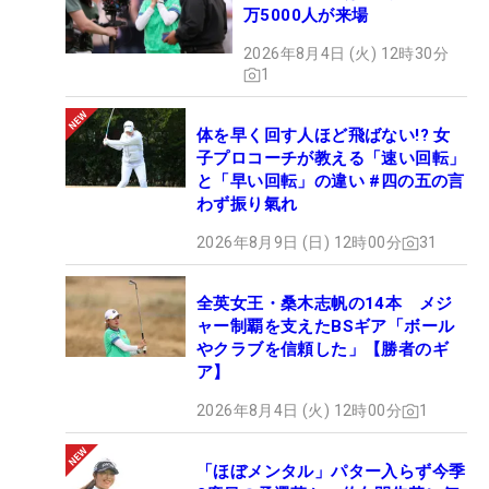
万5000人が来場
2026年8月4日 (火) 12時30分
1
体を早く回す人ほど飛ばない!? 女
子プロコーチが教える「速い回転」
と「早い回転」の違い #四の五の言
わず振り氣れ
2026年8月9日 (日) 12時00分
31
全英女王・桑木志帆の14本 メジ
ャー制覇を支えたBSギア「ボール
やクラブを信頼した」【勝者のギ
ア】
2026年8月4日 (火) 12時00分
1
「ほぼメンタル」パター入らず今季