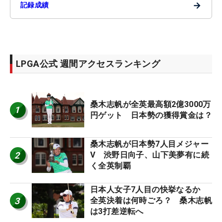
→
記録成績
LPGA公式 週間アクセスランキング
桑木志帆が全英最高額2億3000万
1
円ゲット 日本勢の獲得賞金は？
桑木志帆が日本勢7人目メジャー
2
V 渋野日向子、山下美夢有に続
く全英制覇
日本人女子7人目の快挙なるか
3
全英決着は何時ごろ？ 桑木志帆
は3打差逆転へ