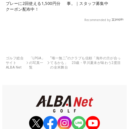
プレーに2回使える1,500円分
事。｜スタッフ募集中
クーポン配布中！
Recommended by
ゴルフ総合
「LPGA」
“唯一無二”のクラブも信頼「海外の方が合っ
サイト
の写真一
てるかも」 23歳・早川夏未が味わう2度目
ALBA Net
覧
の全米舞台