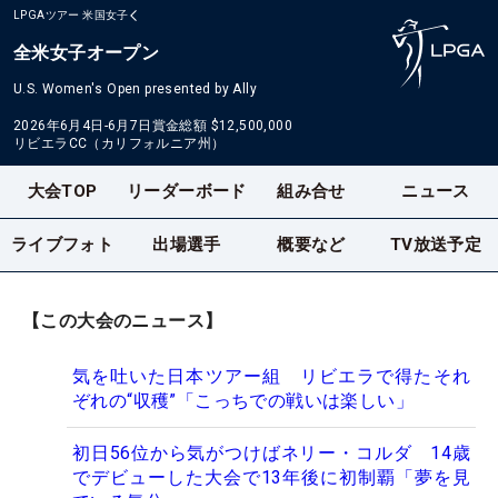
LPGAツアー
米国女子
全米女子オープン
U.S. Women's Open presented by Ally
2026年6月4日-6月7日
賞金総額
$12,500,000
リビエラCC（カリフォルニア州）
大会TOP
リーダーボード
組み合せ
ニュース
ライブフォト
出場選手
概要など
TV放送予定
【この大会のニュース】
気を吐いた日本ツアー組 リビエラで得たそれ
ぞれの“収穫”「こっちでの戦いは楽しい」
初日56位から気がつけばネリー・コルダ 14歳
でデビューした大会で13年後に初制覇「夢を見