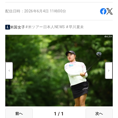
配信日時：
2026年6月4日 11時00分
#
米ツアー日本人NEWS
#
早川夏未
米国女子
1
/
1
前へ
次へ