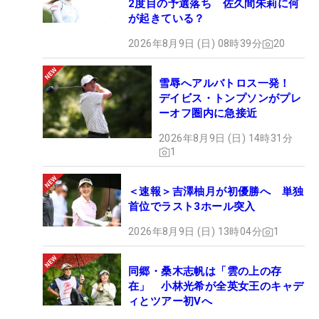
2度目の予選落ち 佐久間朱莉に何
が起きている？
2026年8月9日 (日) 08時39分
20
雪辱へアルバトロス一発！
デイビス・トンプソンがプレ
ーオフ圏内に急接近
2026年8月9日 (日) 14時31分
1
＜速報＞吉澤柚月が初優勝へ 単独
首位でラスト3ホール突入
2026年8月9日 (日) 13時04分
1
同郷・桑木志帆は「雲の上の存
在」 小林光希が全英女王のキャデ
ィとツアー初Vへ