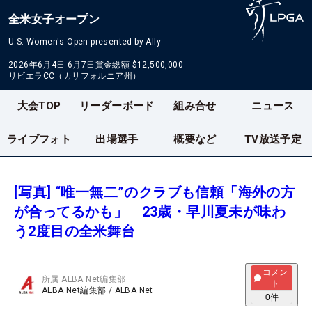
全米女子オープン
U.S. Women's Open presented by Ally
2026年6月4日-6月7日
賞金総額
$12,500,000
リビエラCC（カリフォルニア州）
大会TOP
リーダーボード
組み合せ
ニュース
ライブフォト
出場選手
概要など
TV放送予定
[写真] “唯一無二”のクラブも信頼「海外の方
が合ってるかも」 23歳・早川夏未が味わ
う2度目の全米舞台
コメン
所属
ALBA Net編集部
ト
ALBA Net編集部
/
ALBA Net
0
件