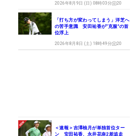
2026年8月9日 (日) 08時03分
20
「打ち方が変わってしまう」洋芝へ
の苦手意識 安田祐香が“克服”の首
位浮上
2026年8月8日 (土) 18時49分
20
＜速報＞吉澤柚月が単独首位ター
ン 安田祐香、永井花奈2差追走