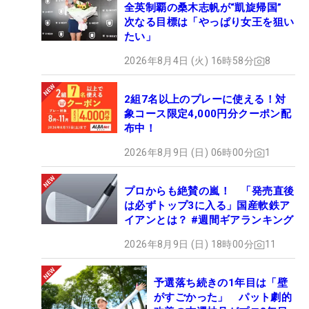
全英制覇の桑木志帆が“凱旋帰国”
次なる目標は「やっぱり女王を狙い
たい」
2026年8月4日 (火) 16時58分
8
2組7名以上のプレーに使える！対
象コース限定4,000円分クーポン配
布中！
2026年8月9日 (日) 06時00分
1
プロからも絶賛の嵐！ 「発売直後
は必ずトップ3に入る」国産軟鉄ア
イアンとは？ #週間ギアランキング
2026年8月9日 (日) 18時00分
11
予選落ち続きの1年目は「壁
がすごかった」 パット劇的