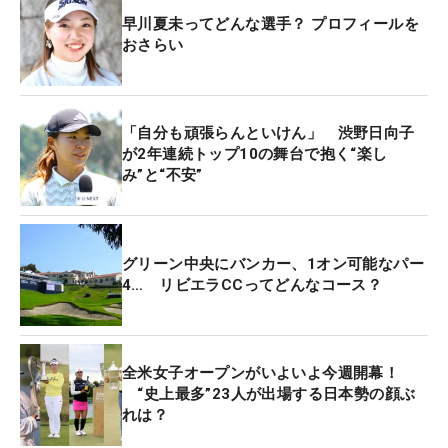
早川夏未ってどんな選手？ プロフィールを
おさらい
「自分も頑張らんといけん」 渋野日向子
が2年連続トップ10の舞台で抱く“楽し
み”と“不安”
グリーン中央にバンカー、1オン可能なパー
4… リビエラCCってどんなコース？
全米女子オープンがいよいよ今週開幕！
“史上最多”23人が出場する日本勢の顔ぶ
れは？