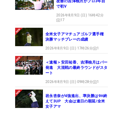
改善の吉澤柚月がプロ3年目
で初V
2026年8月9日 (日) 16時42分
17
全米女子アマチュアゴルフ選手権
決勝マッチプレーの成績
2026年8月9日 (日) 17時26分
1
＜速報＞安田祐香、吉澤柚月はパー
発進 大混戦の最終ラウンドがスタ
ート
2026年8月9日 (日) 09時28分
1
岩永杏奈が4強進出、準決勝は9H終
えて3UP 大会は連日の順延/全米
女子アマ