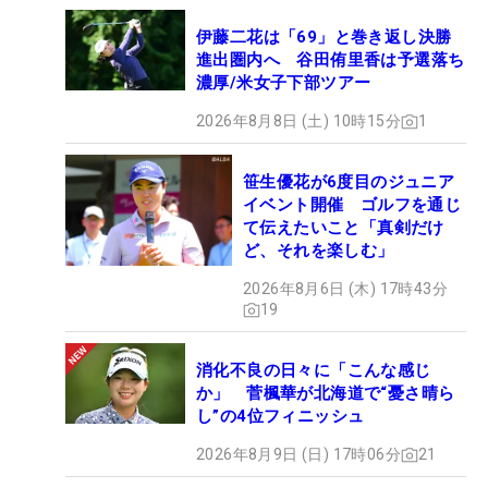
伊藤二花は「69」と巻き返し決勝
進出圏内へ 谷田侑里香は予選落ち
濃厚/米女子下部ツアー
2026年8月8日 (土) 10時15分
1
笹生優花が6度目のジュニア
イベント開催 ゴルフを通じ
て伝えたいこと「真剣だけ
ど、それを楽しむ」
2026年8月6日 (木) 17時43分
19
消化不良の日々に「こんな感じ
か」 菅楓華が北海道で“憂さ晴ら
し”の4位フィニッシュ
2026年8月9日 (日) 17時06分
21