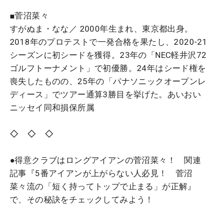
■菅沼菜々
すがぬま・なな／ 2000年生まれ、東京都出身。
2018年のプロテストで一発合格を果たし、2020-21
シーズンに初シードを獲得。23年の「NEC軽井沢72
ゴルフトーナメント」で初優勝。24年はシード権を
喪失したものの、25年の「パナソニックオープンレ
ディース」でツアー通算3勝目を挙げた。あいおい
ニッセイ同和損保所属
◇ ◇ ◇
●得意クラブはロングアイアンの菅沼菜々！ 関連
記事『5番アイアンが上がらない人必見！ 菅沼
菜々流の「短く持ってトップで止まる」が正解』
で、その秘訣をチェックしてみよう！