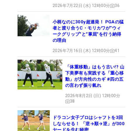
2026年7月22日 (水) 12時00分
36
小柄なのに300y超連発！ PGAの猛
者と渡り合うC・モリカワが“ウィ
ークグリップ”と”掌屈”を行う納得
の理由
2026年7月16日 (木) 12時00分
41
「体重移動」はもう古い!? 山
下美夢有も実践する「重心移
動」が方向性のカギ #四の五
の言わず振り氣れ
2026年8月2日 (日) 12時00分
38
ドラコン女子プロはシャフトを3回
しならせる！ 「逆→順→逆」が300
ヤードを生む秘密