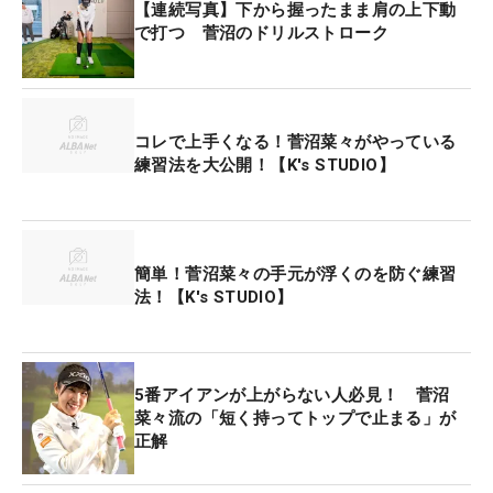
【連続写真】下から握ったまま肩の上下動
で打つ 菅沼のドリルストローク
コレで上手くなる！菅沼菜々がやっている
練習法を大公開！【K's STUDIO】
簡単！菅沼菜々の手元が浮くのを防ぐ練習
法！【K's STUDIO】
5番アイアンが上がらない人必見！ 菅沼
菜々流の「短く持ってトップで止まる」が
正解