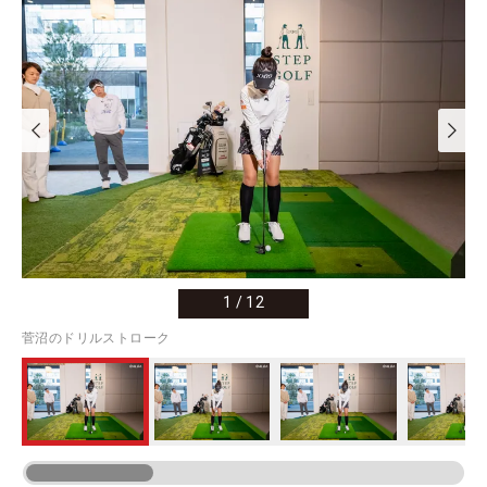
1
/
12
菅沼のドリルストローク