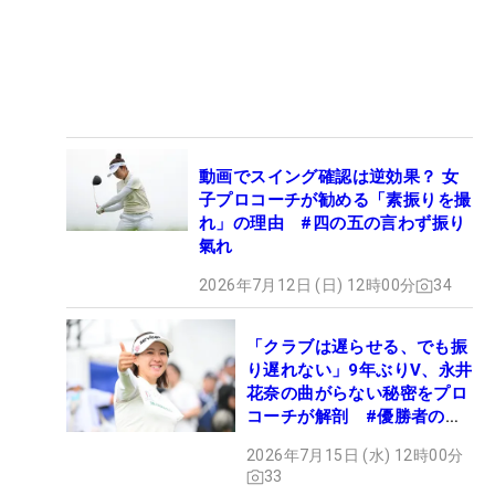
動画でスイング確認は逆効果？ 女
子プロコーチが勧める「素振りを撮
れ」の理由 #四の五の言わず振り
氣れ
2026年7月12日 (日) 12時00分
34
「クラブは遅らせる、でも振
り遅れない」9年ぶりV、永井
花奈の曲がらない秘密をプロ
コーチが解剖 #優勝者のス
イング
2026年7月15日 (水) 12時00分
33