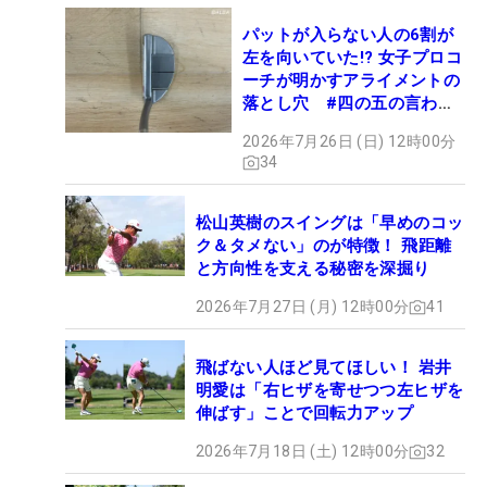
パットが入らない人の6割が
左を向いていた!? 女子プロコ
ーチが明かすアライメントの
落とし穴 #四の五の言わず
振り氣れ
2026年7月26日 (日) 12時00分
34
松山英樹のスイングは「早めのコッ
ク＆タメない」のが特徴！ 飛距離
と方向性を支える秘密を深掘り
2026年7月27日 (月) 12時00分
41
飛ばない人ほど見てほしい！ 岩井
明愛は「右ヒザを寄せつつ左ヒザを
伸ばす」ことで回転力アップ
2026年7月18日 (土) 12時00分
32