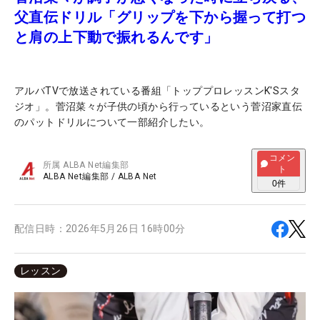
父直伝ドリル「グリップを下から握って打つ
と肩の上下動で振れるんです」
アルバTVで放送されている番組「トッププロレッスンK'Sスタ
ジオ」。菅沼菜々が子供の頃から行っているという菅沼家直伝
のパットドリルについて一部紹介したい。
コメン
所属
ALBA Net編集部
ト
ALBA Net編集部
/
ALBA Net
0
件
配信日時：
2026年5月26日 16時00分
レッスン