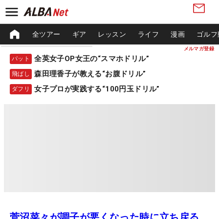
全ツアー
ギア
レッスン
ライフ
漫画
ゴルフ
メルマガ登録
全英女子OP女王の“スマホドリル”
パット
森田理香子が教える“お腹ドリル”
飛ばし
女子プロが実践する“100円玉ドリル”
ダフリ
菅沼菜々が調子が悪くなった時に立ち戻る、