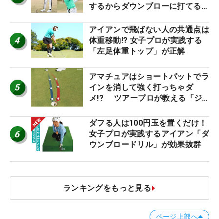
するからダウンブローに打てる #
優勝者のスイング
アイアンで飛ばない人の共通点は
4
体重移動!? 女子プロが実践する
「左足体重トップ」が正解
アマチュアはショートパットでラ
5
インを消して強く打っちゃダ
メ!? ツアープロが教える「ジ
ャストタッチ」なら3パットが激
減するワケ
ダフる人は100円玉を置くだけ！
6
女子プロが実践するアイアン「ダ
ウンブロードリル」が効果抜群
ランキングをもっと見る
ページ上部へ