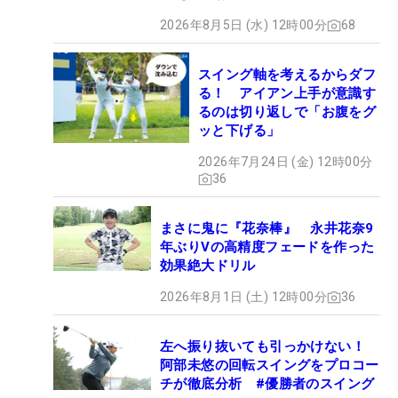
2026年8月5日 (水) 12時00分
68
スイング軸を考えるからダフ
る！ アイアン上手が意識す
るのは切り返しで「お腹をグ
ッと下げる」
2026年7月24日 (金) 12時00分
36
まさに鬼に『花奈棒』 永井花奈9
年ぶりVの高精度フェードを作った
効果絶大ドリル
2026年8月1日 (土) 12時00分
36
左へ振り抜いても引っかけない！
阿部未悠の回転スイングをプロコー
チが徹底分析 #優勝者のスイング