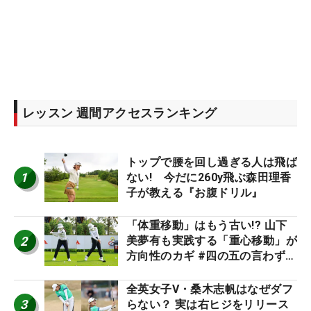
レッスン 週間アクセスランキング
トップで腰を回し過ぎる人は飛ば
1
ない! 今だに260y飛ぶ森田理香
子が教える『お腹ドリル』
「体重移動」はもう古い!? 山下
2
美夢有も実践する「重心移動」が
方向性のカギ #四の五の言わず振
り氣れ
全英女子V・桑木志帆はなぜダフ
3
らない？ 実は右ヒジをリリース