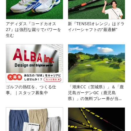
アディダス『コードカオス
新『TENSEIオレンジ』はドラ
27』は強烈な蹴りでパワーを
イバーシャフトの“最適解”
生む
ゴルフの熱狂を、つくる仕
「潮来CC（茨城県）」＆「鹿
事。｜スタッフ募集中
児島ガーデンGC（鹿児島
県）」の無料プレー券が当た
る！！