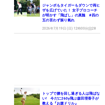
ジャンボもタイガーもダウンで両ヒ
ザを広げていた！ 女子プロコーチ
が明かす「飛ばし」の真髄 #四の
五の言わず振り氣れ
2026年7月19日 (日) 12時00分
28
トップで腰を回し過ぎる人は飛ばな
い! 今だに260y飛ぶ森田理香子が
教える『お腹ドリル』