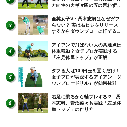
方向性のカギ #四の五の言わず振
り氣れ
全英女子V・桑木志帆はなぜダフ
3
らない？ 実は右ヒジをリリース
するからダウンブローに打てる #
優勝者のスイング
アイアンで飛ばない人の共通点は
4
体重移動!? 女子プロが実践する
「左足体重トップ」が正解
ダフる人は100円玉を置くだけ！
5
女子プロが実践するアイアン「ダ
ウンブロードリル」が効果抜群
右足に乗るから軸ブレする!? 桑
6
木志帆、菅沼菜々も実践「左足体
重トップ」の作り方