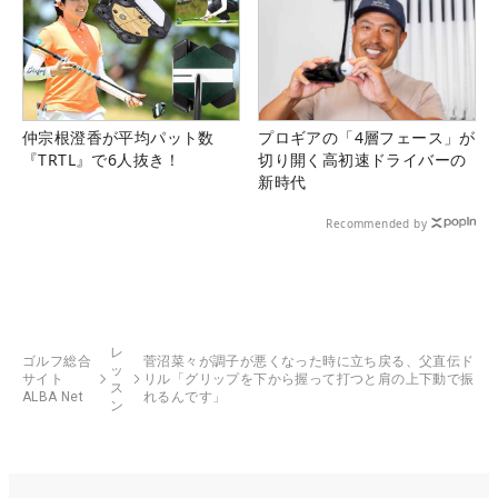
仲宗根澄香が平均パット数
プロギアの「4層フェース」が
『TRTL』で6人抜き！
切り開く高初速ドライバーの
新時代
Recommended by
レ
ゴルフ総合
菅沼菜々が調子が悪くなった時に立ち戻る、父直伝ド
ッ
サイト
リル「グリップを下から握って打つと肩の上下動で振
ス
ALBA Net
れるんです」
ン