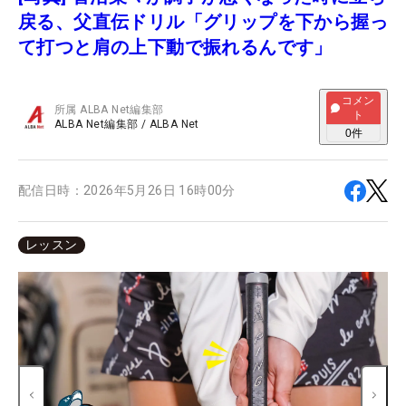
戻る、父直伝ドリル「グリップを下から握っ
て打つと肩の上下動で振れるんです」
コメン
所属
ALBA Net編集部
ト
ALBA Net編集部
/
ALBA Net
0
件
配信日時：
2026年5月26日 16時00分
レッスン