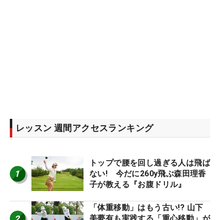
レッスン 週間アクセスランキング
トップで腰を回し過ぎる人は飛ば
1
ない! 今だに260y飛ぶ森田理香
子が教える『お腹ドリル』
「体重移動」はもう古い!? 山下
2
美夢有も実践する「重心移動」が