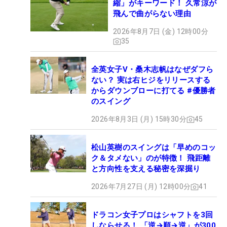
縮」がキーワード！ 久常涼が
飛んで曲がらない理由
2026年8月7日 (金) 12時00分
35
全英女子V・桑木志帆はなぜダフら
ない？ 実は右ヒジをリリースする
からダウンブローに打てる #優勝者
のスイング
2026年8月3日 (月) 15時30分
45
松山英樹のスイングは「早めのコッ
ク＆タメない」のが特徴！ 飛距離
と方向性を支える秘密を深掘り
2026年7月27日 (月) 12時00分
41
ドラコン女子プロはシャフトを3回
しならせる！ 「逆→順→逆」が300