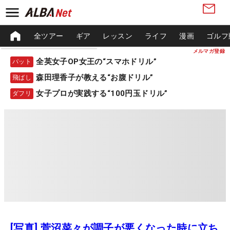
全ツアー
ギア
レッスン
ライフ
漫画
ゴルフ
メルマガ登録
全英女子OP女王の“スマホドリル”
パット
森田理香子が教える“お腹ドリル”
飛ばし
女子プロが実践する“100円玉ドリル”
ダフリ
[写真] 菅沼菜々が調子が悪くなった時に立ち