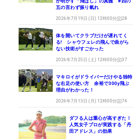
が明かす「飛ばし」の真髄 #四の
五の言わず振り氣れ
2026年7月19日 (日) 12時00分
28
体を開いてクラブだけが遅れてく
る! シャウフェレの飛んで曲がら
ない技術がすごかった
2026年7月25日 (土) 12時00分
37
マキロイがドライバーだけやる独特
な右足の使い方 余裕で300y飛ぶ
理由がわかった！
2026年7月13日 (月) 12時00分
74
ダフる人は重心が高すぎた！
人気女子プロが実践する「丹
田アドレス」の効果