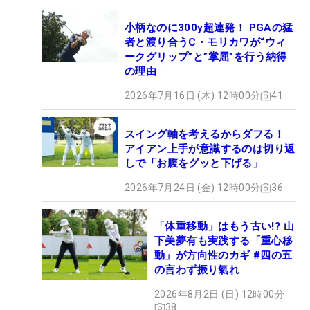
小柄なのに300y超連発！ PGAの猛
者と渡り合うC・モリカワが“ウィ
ークグリップ”と”掌屈”を行う納得
の理由
2026年7月16日 (木) 12時00分
41
スイング軸を考えるからダフる！
アイアン上手が意識するのは切り返
しで「お腹をグッと下げる」
2026年7月24日 (金) 12時00分
36
「体重移動」はもう古い!? 山
下美夢有も実践する「重心移
動」が方向性のカギ #四の五
の言わず振り氣れ
2026年8月2日 (日) 12時00分
38