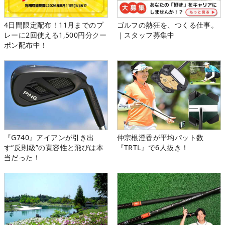
4日間限定配布！11月までのプ
ゴルフの熱狂を、つくる仕事。
レーに2回使える1,500円分クー
｜スタッフ募集中
ポン配布中！
『G740』アイアンが引き出
仲宗根澄香が平均パット数
す“反則級”の寛容性と飛びは本
『TRTL』で6人抜き！
当だった！