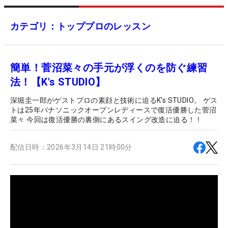
カテゴリ：トッププロのレッスン
簡単！菅沼菜々の手元が浮くのを防ぐ練習
法！【K's STUDIO】
深堀圭一郎がゲストプロの素顔と技術に迫るK's STUDIO。 ゲス
トは25年パナソニックオープンレディースで復活優勝した菅沼
菜々 今回は復活優勝の裏側にあるスイング改造に迫る！！
配信日時：
2026年3月14日 21時00分