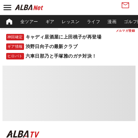
全ツアー
ギア
レッスン
ライフ
漫画
ゴルフ
メルマガ登録
キャディ居酒屋に上田桃子が再登場
神回確定
渋野日向子の最新クラブ
ギア情報
六車日那乃と手塚雅のガチ対決！
ヒロバト