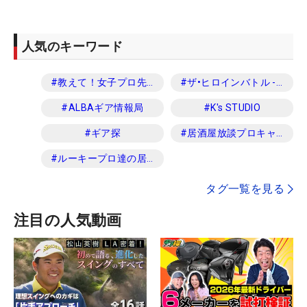
人気のキーワード
#
教えて！女子プロ先生
#
ザ•ヒロインバトル -NEXT BACK 9-
#
ALBAギア情報局
#
K's STUDIO
#
ギア探
#
居酒屋放談プロキャディ編
#
ルーキープロ達の居酒屋放談
タグ一覧を見る
注目の人気動画