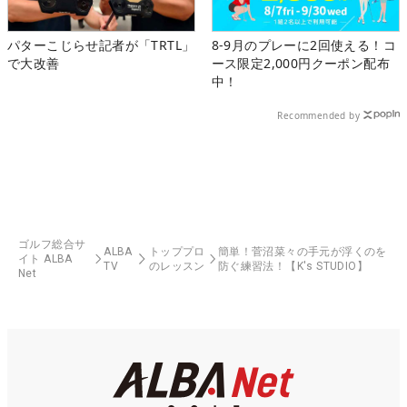
パターこじらせ記者が「TRTL」
8-9月のプレーに2回使える！コ
で大改善
ース限定2,000円クーポン配布
中！
Recommended by
ゴルフ総合サ
ALBA
トッププロ
簡単！菅沼菜々の手元が浮くのを
イト ALBA
TV
のレッスン
防ぐ練習法！【K's STUDIO】
Net