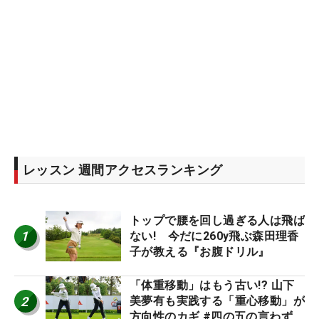
レッスン 週間アクセスランキング
トップで腰を回し過ぎる人は飛ば
1
ない! 今だに260y飛ぶ森田理香
子が教える『お腹ドリル』
「体重移動」はもう古い!? 山下
2
美夢有も実践する「重心移動」が
方向性のカギ #四の五の言わず振