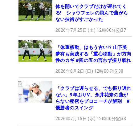
体を開いてクラブだけが遅れてく
る! シャウフェレの飛んで曲がら
ない技術がすごかった
2026年7月25日 (土) 12時00分
37
「体重移動」はもう古い!? 山下美
夢有も実践する「重心移動」が方向
性のカギ #四の五の言わず振り氣れ
2026年8月2日 (日) 12時00分
38
「クラブは遅らせる、でも振り遅れ
ない」9年ぶりV、永井花奈の曲が
らない秘密をプロコーチが解剖 #
優勝者のスイング
2026年7月15日 (水) 12時00分
33