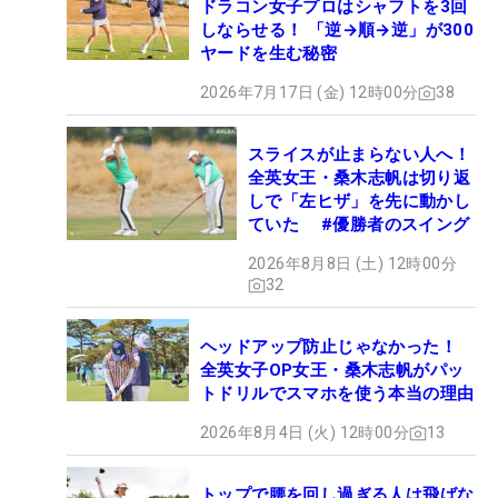
ドラコン女子プロはシャフトを3回
しならせる！ 「逆→順→逆」が300
ヤードを生む秘密
2026年7月17日 (金) 12時00分
38
スライスが止まらない人へ！
全英女王・桑木志帆は切り返
しで「左ヒザ」を先に動かし
ていた #優勝者のスイング
2026年8月8日 (土) 12時00分
32
ヘッドアップ防止じゃなかった！
全英女子OP女王・桑木志帆がパッ
トドリルでスマホを使う本当の理由
2026年8月4日 (火) 12時00分
13
トップで腰を回し過ぎる人は飛ばな