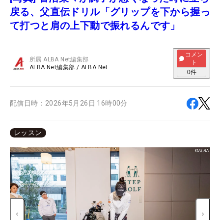
戻る、父直伝ドリル「グリップを下から握っ
て打つと肩の上下動で振れるんです」
コメン
所属
ALBA Net編集部
ト
ALBA Net編集部
/
ALBA Net
0
件
配信日時：
2026年5月26日 16時00分
レッスン