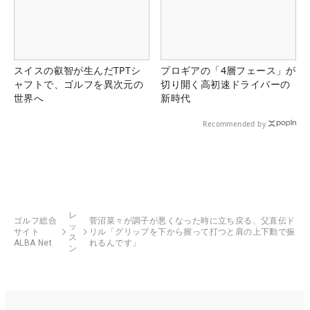
スイスの叡智が生んだTPTシ
プロギアの「4層フェース」が
ャフトで、ゴルフを異次元の
切り開く高初速ドライバーの
世界へ
新時代
Recommended by
レ
ゴルフ総合
菅沼菜々が調子が悪くなった時に立ち戻る、父直伝ド
ッ
サイト
リル「グリップを下から握って打つと肩の上下動で振
ス
ALBA Net
れるんです」
ン