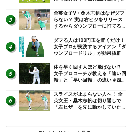
り氣れ
全英女子V・桑木志帆はなぜダフ
3
らない？ 実は右ヒジをリリース
するからダウンブローに打てる #
優勝者のスイング
ダフる人は100円玉を置くだけ！
4
女子プロが実践するアイアン「ダ
ウンブロードリル」が効果抜群
体を早く回す人ほど飛ばない!?
5
女子プロコーチが教える「速い回
転」と「早い回転」の違い #四の
五の言わず振り氣れ
スライスが止まらない人へ！ 全
6
英女王・桑木志帆は切り返しで
「左ヒザ」を先に動かしていた
#優勝者のスイング