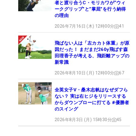
者と渡り合うC・モリカワが“ウィ
ークグリップ”と”掌屈”を行う納得
の理由
2026年7月16日 (木) 12時00分
41
飛ばない人は「左カカト体重」が原
因だった！ まだまだ260y飛ばす森
田理香子が考える、飛距離アップの
新常識
2026年8月10日 (月) 12時00分
67
全英女子V・桑木志帆はなぜダフら
ない？ 実は右ヒジをリリースする
からダウンブローに打てる #優勝者
のスイング
2026年8月3日 (月) 15時30分
45