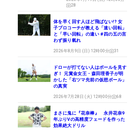
28
体を早く回す人ほど飛ばない!? 女
子プロコーチが教える「速い回転」
と「早い回転」の違い #四の五の言
わず振り氣れ
2026年8月9日 (日) 12時00分
31
ドローが打てない人はボールを見す
ぎ！ 元賞金女王・森田理香子が明
かした「右ツマ先前の仮想ボール」
の真実
2026年7月28日 (火) 12時00分
68
まさに鬼に『花奈棒』 永井花奈9
年ぶりVの高精度フェードを作った
効果絶大ドリル