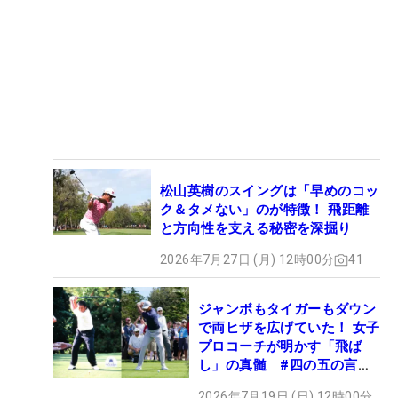
松山英樹のスイングは「早めのコッ
ク＆タメない」のが特徴！ 飛距離
と方向性を支える秘密を深掘り
2026年7月27日 (月) 12時00分
41
ジャンボもタイガーもダウン
で両ヒザを広げていた！ 女子
プロコーチが明かす「飛ば
し」の真髄 #四の五の言わ
ず振り氣れ
2026年7月19日 (日) 12時00分