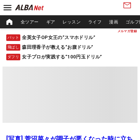
全ツアー
ギア
レッスン
ライフ
漫画
ゴルフ
メルマガ登録
全英女子OP女王の“スマホドリル”
パット
森田理香子が教える“お腹ドリル”
飛ばし
女子プロが実践する“100円玉ドリル”
ダフリ
[写真] 菅沼菜々が調子が悪くなった時に立ち