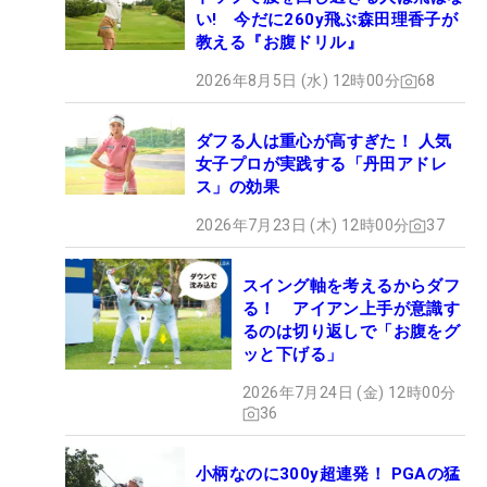
い! 今だに260y飛ぶ森田理香子が
教える『お腹ドリル』
2026年8月5日 (水) 12時00分
68
ダフる人は重心が高すぎた！ 人気
女子プロが実践する「丹田アドレ
ス」の効果
2026年7月23日 (木) 12時00分
37
スイング軸を考えるからダフ
る！ アイアン上手が意識す
るのは切り返しで「お腹をグ
ッと下げる」
2026年7月24日 (金) 12時00分
36
小柄なのに300y超連発！ PGAの猛