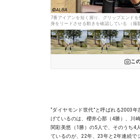
7番アイアンを短く握り、グリップエンドを
身をリードさせる動きを確認している （撮
こ
“ダイヤモンド世代”と呼ばれる200
げているのは、櫻井心那（4勝）、川崎
関彩美悠（1勝）の5人で、そのうち4
ているのが、22年、23年と2年連続