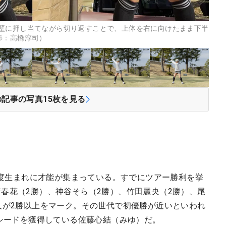
壁に押し当てながら切り返すことで、上体を右に向けたまま下半
影：高橋淳司）
の記事の写真
15
枚を見る
3年度生まれに才能が集まっている。すでにツアー勝利を挙
春花（2勝）、神谷そら（2勝）、竹田麗央（2勝）、尾
人が2勝以上をマーク。その世代で初優勝が近いといわれ
でシードを獲得している佐藤心結（みゆ）だ。