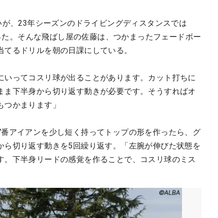
いが、23年シーズンのドライビングディスタンスでは
に入った。そんな飛ばし屋の佐藤は、つかまったフェードボー
当てるドリルを朝の日課にしている。
にいってコスリ球が出ることがあります。カット打ちに
まま下半身から切り返す動きが必要です。そうすればオ
もつかまります」
7番アイアンを少し短く持ってトップの形を作ったら、グ
から切り返す動きを5回繰り返す。「左腕が伸びた状態を
す。下半身リードの感覚を作ることで、コスリ球のミス