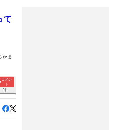
って
つかま
コメン
ト
0
件