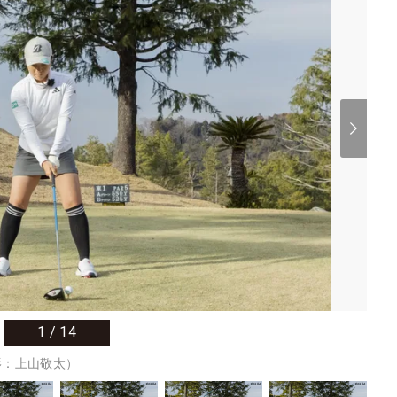
1
/
14
影：上山敬太）