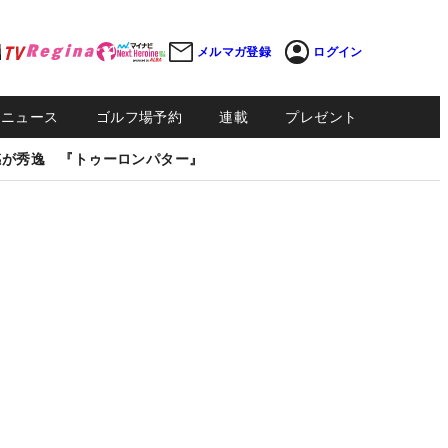
メルマガ登録
ログイン
Sニュース
ゴルフ場予約
連載
プレゼント
感が秀逸 『トゥーロンパター』