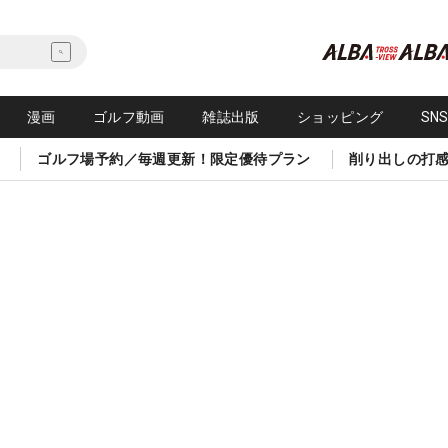
漫画
ゴルフ動画
雑誌出版
ショッピング
SN
ゴルフ場予約／毎週更新！限定優待プラン
削り出しの打