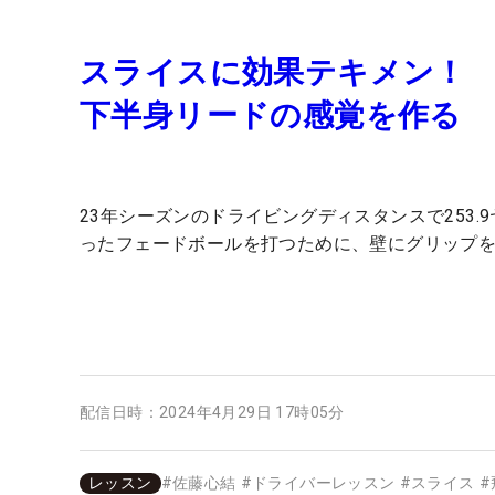
スライスに効果テキメン！ 
下半身リードの感覚を作る
23年シーズンのドライビングディスタンスで253
ったフェードボールを打つために、壁にグリップ
配信日時：
2024年4月29日 17時05分
レッスン
#
佐藤心結
#
ドライバーレッスン
#
スライス
#