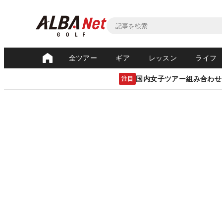
全ツアー
ギア
レッスン
ライフ
国内女子ツアー組み合わせ
注目