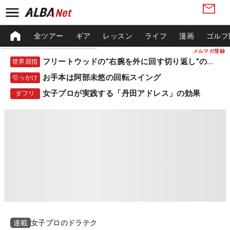
全ツアー
ギア
レッスン
ライフ
漫画
ゴルフ
メルマガ登録
フリートウッドの”右腕を外に回す切り返し”の秘密
世界屈指
お手本は阿部未悠の回転スイング
引っかけ
女子プロが実践する「丹田アドレス」の効果
ダフリ
女子プロのドラテク
連載