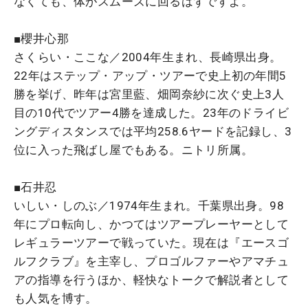
なくても、体がスムーズに回るはずですよ。
■櫻井心那
さくらい・ここな／2004年生まれ、長崎県出身。
22年はステップ・アップ・ツアーで史上初の年間5
勝を挙げ、昨年は宮里藍、畑岡奈紗に次ぐ史上3人
目の10代でツアー4勝を達成した。23年のドライビ
ングディスタンスでは平均258.6ヤードを記録し、3
位に入った飛ばし屋でもある。ニトリ所属。
■石井忍
いしい・しのぶ／1974年生まれ。千葉県出身。98
年にプロ転向し、かつてはツアープレーヤーとして
レギュラーツアーで戦っていた。現在は『エースゴ
ルフクラブ』を主宰し、プロゴルファーやアマチュ
アの指導を行うほか、軽快なトークで解説者として
も人気を博す。