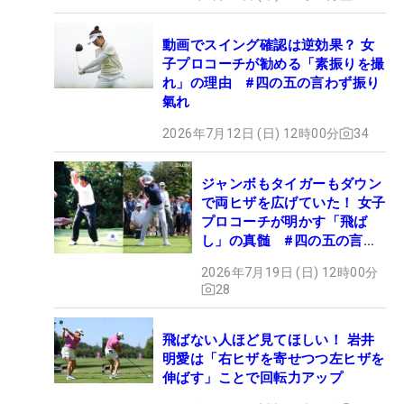
動画でスイング確認は逆効果？ 女
子プロコーチが勧める「素振りを撮
れ」の理由 #四の五の言わず振り
氣れ
2026年7月12日 (日) 12時00分
34
ジャンボもタイガーもダウン
で両ヒザを広げていた！ 女子
プロコーチが明かす「飛ば
し」の真髄 #四の五の言わ
ず振り氣れ
2026年7月19日 (日) 12時00分
28
飛ばない人ほど見てほしい！ 岩井
明愛は「右ヒザを寄せつつ左ヒザを
伸ばす」ことで回転力アップ