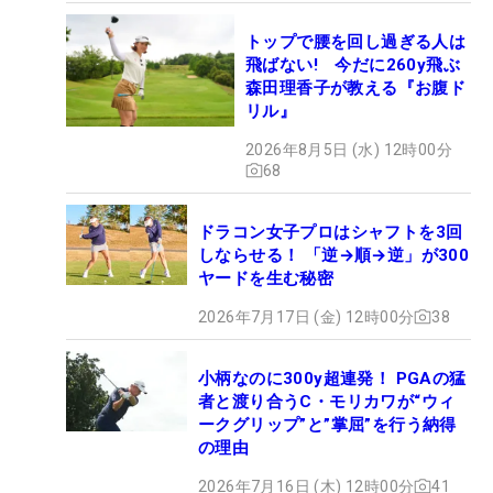
トップで腰を回し過ぎる人は
飛ばない! 今だに260y飛ぶ
森田理香子が教える『お腹ド
リル』
2026年8月5日 (水) 12時00分
68
ドラコン女子プロはシャフトを3回
しならせる！ 「逆→順→逆」が300
ヤードを生む秘密
2026年7月17日 (金) 12時00分
38
小柄なのに300y超連発！ PGAの猛
者と渡り合うC・モリカワが“ウィ
ークグリップ”と”掌屈”を行う納得
の理由
2026年7月16日 (木) 12時00分
41