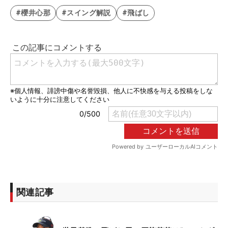
#櫻井心那
#スイング解説
#飛ばし
関連記事