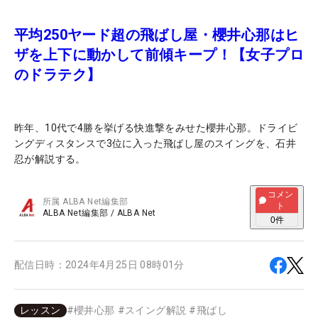
平均250ヤード超の飛ばし屋・櫻井心那はヒ
ザを上下に動かして前傾キープ！【女子プロ
のドラテク】
昨年、10代で4勝を挙げる快進撃をみせた櫻井心那。ドライビ
ングディスタンスで3位に入った飛ばし屋のスイングを、石井
忍が解説する。
コメン
所属
ALBA Net編集部
ト
ALBA Net編集部
/
ALBA Net
0
件
配信日時：
2024年4月25日 08時01分
レッスン
#
櫻井心那
#
スイング解説
#
飛ばし