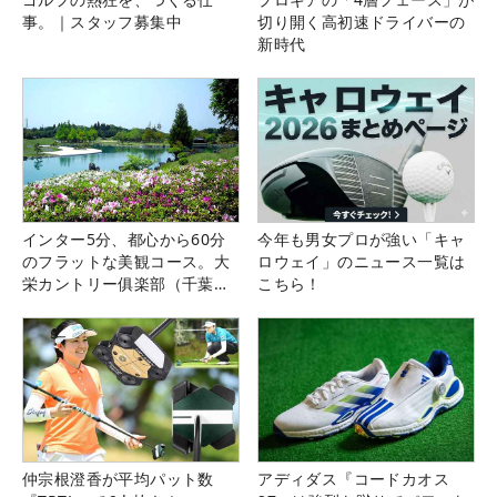
事。｜スタッフ募集中
切り開く高初速ドライバーの
新時代
インター5分、都心から60分
今年も男女プロが強い「キャ
のフラットな美観コース。大
ロウェイ」のニュース一覧は
栄カントリー俱楽部（千葉
こちら！
県）
仲宗根澄香が平均パット数
アディダス『コードカオス