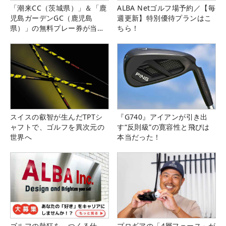
「潮来CC（茨城県）」＆「鹿
ALBA Netゴルフ場予約／【毎
児島ガーデンGC（鹿児島
週更新】特別優待プランはこ
県）」の無料プレー券が当た
ちら！
る！！
スイスの叡智が生んだTPTシ
『G740』アイアンが引き出
ャフトで、ゴルフを異次元の
す“反則級”の寛容性と飛びは
世界へ
本当だった！
ゴルフの熱狂を、つくる仕
プロギアの「4層フェース」が