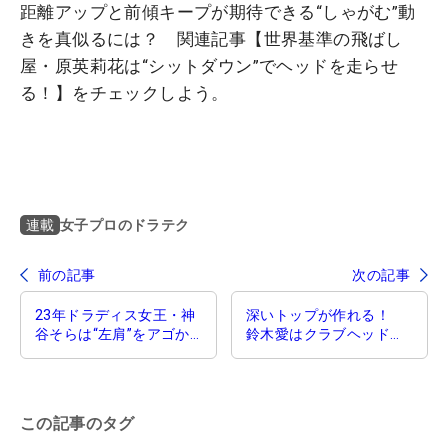
距離アップと前傾キープが期待できる“しゃがむ”動
きを真似るには？ 関連記事【世界基準の飛ばし
屋・原英莉花は“シットダウン”でヘッドを走らせ
る！】をチェックしよう。
女子プロのドラテク
連載
前の記事
次の記事
23年ドラディス女王・神
深いトップが作れる！
谷そらは“左肩”をアゴか
鈴木愛はクラブヘッドを
ら離すダウンでぶ厚いイ
置いてくる始動で手元と
ンパクト！【女子プロの
体がシンクロ【女子プロ
ドラテク】
のドラテク】
この記事のタグ