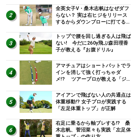
り氣れ
全英女子V・桑木志帆はなぜダフ
2
らない？ 実は右ヒジをリリース
するからダウンブローに打てる #
優勝者のスイング
トップで腰を回し過ぎる人は飛ば
3
ない! 今だに260y飛ぶ森田理香
子が教える『お腹ドリル』
アマチュアはショートパットでラ
4
インを消して強く打っちゃダ
メ!? ツアープロが教える「ジ
ャストタッチ」なら3パットが激
減するワケ
アイアンで飛ばない人の共通点は
5
体重移動!? 女子プロが実践する
「左足体重トップ」が正解
右足に乗るから軸ブレする!? 桑
6
木志帆、菅沼菜々も実践「左足体
重トップ」の作り方