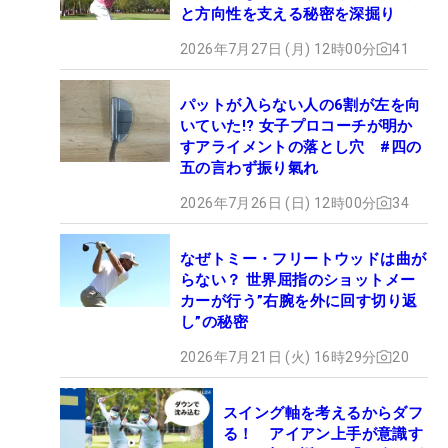
と方向性を支える秘密を深掘り
2026年7月27日 (月) 12時00分
41
パットが入らない人の6割が左を向
いていた!? 女子プロコーチが明か
すアライメントの落とし穴 #四の
五の言わず振り氣れ
2026年7月26日 (日) 12時00分
34
なぜトミー・フリートウッドは曲が
らない？ 世界屈指のショットメー
カーが行う”右腕を外に回す切り返
し”の秘密
2026年7月21日 (火) 16時29分
20
スイング軸を考えるからダフ
る！ アイアン上手が意識す