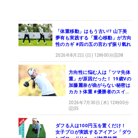
「体重移動」はもう古い!? 山下美
夢有も実践する「重心移動」が方向
性のカギ #四の五の言わず振り氣れ
2026年8月2日 (日) 12時00分
38
方向性に悩む人は「ツマ先体
重」が原因だった！ 19歳Vの
加藤麗奈が曲がらない秘密は
カカト体重 #優勝者のスイン
グ
2026年7月30日 (木) 12時00分
35
ダフる人は100円玉を置くだけ！
女子プロが実践するアイアン「ダウ