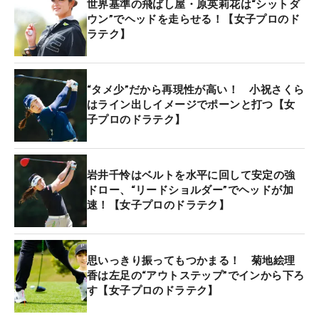
世界基準の飛ばし屋・原英莉花は“シットダ
ウン”でヘッドを走らせる！【女子プロのド
ラテク】
“タメ少”だから再現性が高い！ 小祝さくら
はライン出しイメージでポーンと打つ【女
子プロのドラテク】
岩井千怜はベルトを水平に回して安定の強
ドロー、“リードショルダー”でヘッドが加
速！【女子プロのドラテク】
思いっきり振ってもつかまる！ 菊地絵理
香は左足の“アウトステップ”でインから下ろ
す【女子プロのドラテク】