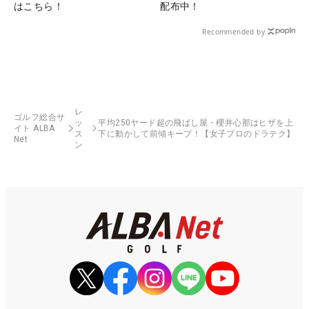
はこちら！
配布中！
Recommended by
レ
ゴルフ総合サ
ッ
平均250ヤード超の飛ばし屋・櫻井心那はヒザを上
イト ALBA
ス
下に動かして前傾キープ！【女子プロのドラテク】
Net
ン