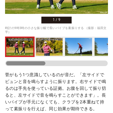
1
/
9
時計の9時3時の小さな振り幅で長いパイプを素振りする （撮影：福田文
平）
菅がもう1つ意識しているのが音だ。「左サイドで
ビュンと音を鳴らすように振ります。右サイドで鳴
るのは手先を使っている証拠。お腹を回して振り切
ると、左サイドで音を鳴らすことができます」。長
いパイプが手元になくても、クラブを2本重ねて持
って素振りを行えば、同じ効果が期待できる。