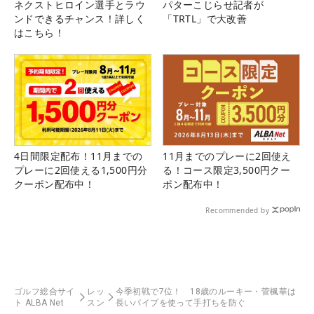
ネクストヒロイン選手とラウ
パターこじらせ記者が
ンドできるチャンス！詳しく
「TRTL」で大改善
はこちら！
4日間限定配布！11月までの
11月までのプレーに2回使え
プレーに2回使える1,500円分
る！コース限定3,500円クー
クーポン配布中！
ポン配布中！
Recommended by
ゴルフ総合サイ
レッ
今季初戦で7位！ 18歳のルーキー・菅楓華は
ト ALBA Net
スン
長いパイプを使って手打ちを防ぐ