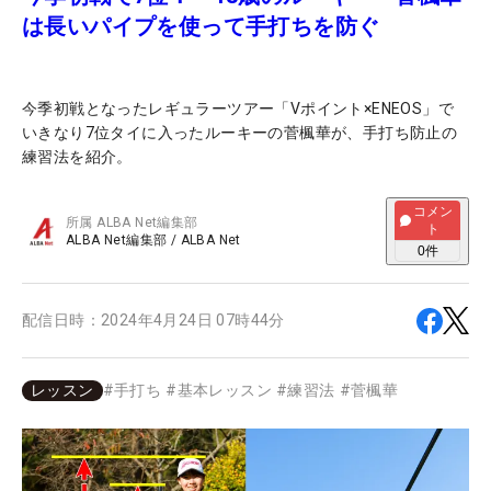
は長いパイプを使って手打ちを防ぐ
今季初戦となったレギュラーツアー「Vポイント×ENEOS」で
いきなり7位タイに入ったルーキーの菅楓華が、手打ち防止の
練習法を紹介。
コメン
所属
ALBA Net編集部
ト
ALBA Net編集部
/
ALBA Net
0
件
配信日時：
2024年4月24日 07時44分
レッスン
#
手打ち
#
基本レッスン
#
練習法
#
菅楓華