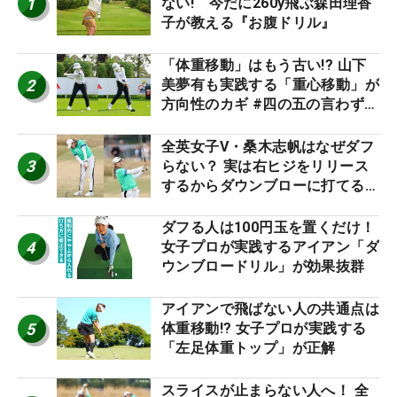
1
ない! 今だに260y飛ぶ森田理香
子が教える『お腹ドリル』
「体重移動」はもう古い!? 山下
2
美夢有も実践する「重心移動」が
方向性のカギ #四の五の言わず振
り氣れ
全英女子V・桑木志帆はなぜダフ
3
らない？ 実は右ヒジをリリース
するからダウンブローに打てる #
優勝者のスイング
ダフる人は100円玉を置くだけ！
4
女子プロが実践するアイアン「ダ
ウンブロードリル」が効果抜群
アイアンで飛ばない人の共通点は
5
体重移動!? 女子プロが実践する
「左足体重トップ」が正解
スライスが止まらない人へ！ 全