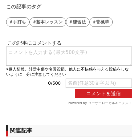
この記事のタグ
#手打ち
#基本レッスン
#練習法
#菅楓華
関連記事