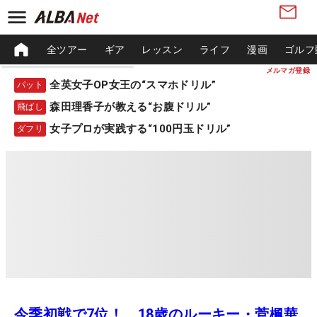
全ツアー
ギア
レッスン
ライフ
漫画
ゴルフ
メルマガ登録
全英女子OP女王の“スマホドリル”
パット
森田理香子が教える“お腹ドリル”
飛ばし
女子プロが実践する“100円玉ドリル”
ダフリ
今季初戦で7位！ 18歳のルーキー・菅楓華