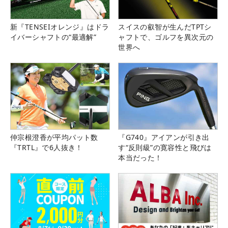
新『TENSEIオレンジ』はドラ
スイスの叡智が生んだTPTシ
イバーシャフトの“最適解”
ャフトで、ゴルフを異次元の
世界へ
仲宗根澄香が平均パット数
『G740』アイアンが引き出
『TRTL』で6人抜き！
す“反則級”の寛容性と飛びは
本当だった！