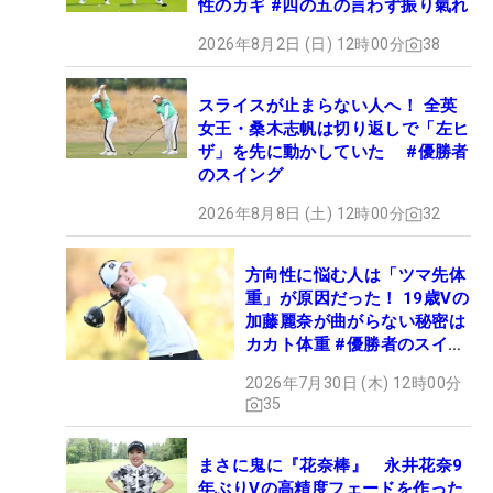
性のカギ #四の五の言わず振り氣れ
2026年8月2日 (日) 12時00分
38
スライスが止まらない人へ！ 全英
女王・桑木志帆は切り返しで「左ヒ
ザ」を先に動かしていた #優勝者
のスイング
2026年8月8日 (土) 12時00分
32
方向性に悩む人は「ツマ先体
重」が原因だった！ 19歳Vの
加藤麗奈が曲がらない秘密は
カカト体重 #優勝者のスイン
グ
2026年7月30日 (木) 12時00分
35
まさに鬼に『花奈棒』 永井花奈9
年ぶりVの高精度フェードを作った