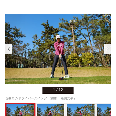
1
/
12
菅楓華のドライバースイング （撮影：福田文平）