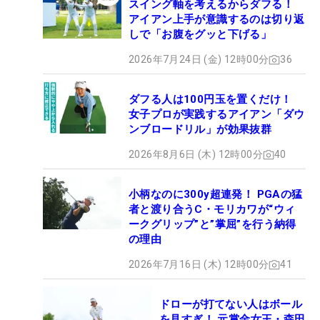
スイング軸を考えるからダフる！
アイアン上手が意識するのは切り返
しで「お腹をグッと下げる」
2026年7月24日 (金) 12時00分
36
ダフる人は100円玉を置くだけ！
女子プロが実践するアイアン「ダウ
ンブロードリル」が効果抜群
2026年8月6日 (木) 12時00分
40
小柄なのに300y超連発！ PGAの猛
者と渡り合うC・モリカワが“ウィ
ークグリップ”と”掌屈”を行う納得
の理由
2026年7月16日 (木) 12時00分
41
ドローが打てない人はボール
を見すぎ！ 元賞金女王・森田