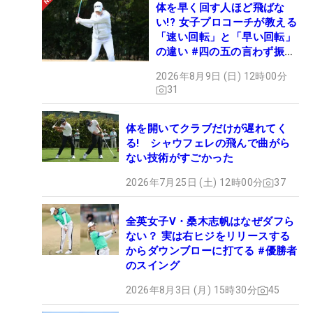
体を早く回す人ほど飛ばな
い!? 女子プロコーチが教える
「速い回転」と「早い回転」
の違い #四の五の言わず振り
氣れ
2026年8月9日 (日) 12時00分
31
体を開いてクラブだけが遅れてく
る! シャウフェレの飛んで曲がら
ない技術がすごかった
2026年7月25日 (土) 12時00分
37
全英女子V・桑木志帆はなぜダフら
ない？ 実は右ヒジをリリースする
からダウンブローに打てる #優勝者
のスイング
2026年8月3日 (月) 15時30分
45