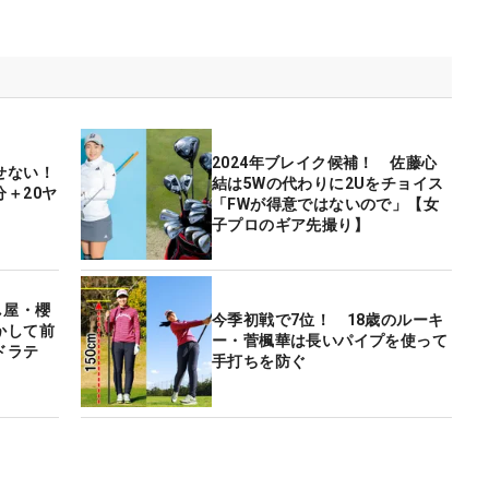
2024年ブレイク候補！ 佐藤心
せない！
結は5Wの代わりに2Uをチョイス
＋20ヤ
「FWが得意ではないので」【女
子プロのギア先撮り】
し屋・櫻
今季初戦で7位！ 18歳のルーキ
かして前
ー・菅楓華は長いパイプを使って
ドラテ
手打ちを防ぐ