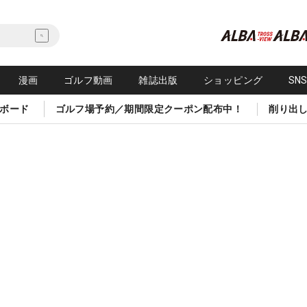
漫画
ゴルフ動画
雑誌出版
ショッピング
SN
ボード
ゴルフ場予約／期間限定クーポン配布中！
削り出