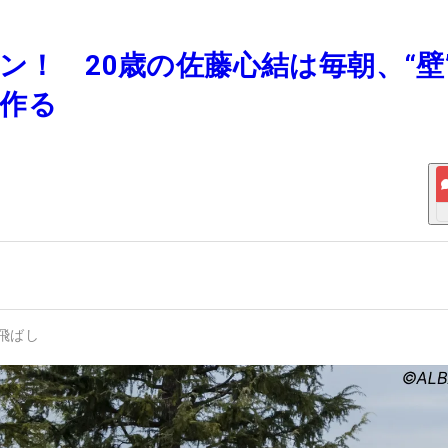
メン！ 20歳の佐藤心結は毎朝、“壁
作る
飛ばし