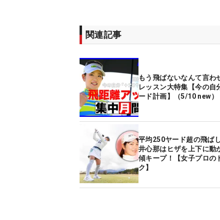
関連記事
もう飛ばないなんて言わ
レッスン大特集【今の自分
ード計画】（5/10 new）
平均250ヤード超の飛ば
井心那はヒザを上下に動
傾キープ！【女子プロの
ク】