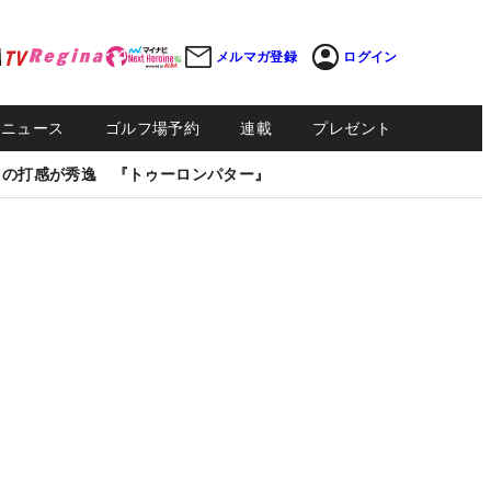
メルマガ登録
ログイン
Sニュース
ゴルフ場予約
連載
プレゼント
しの打感が秀逸 『トゥーロンパター』