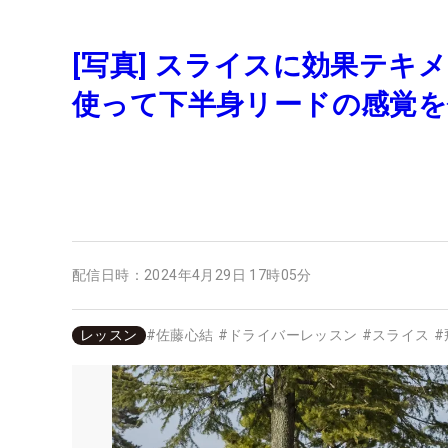
[写真] スライスに効果テキ
使って下半身リードの感覚を
配信日時：
2024年4月29日 17時05分
レッスン
#
佐藤心結
#
ドライバーレッスン
#
スライス
#