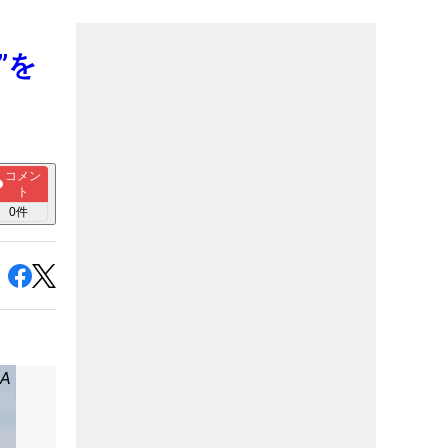
”を
コメン
ト
0
件