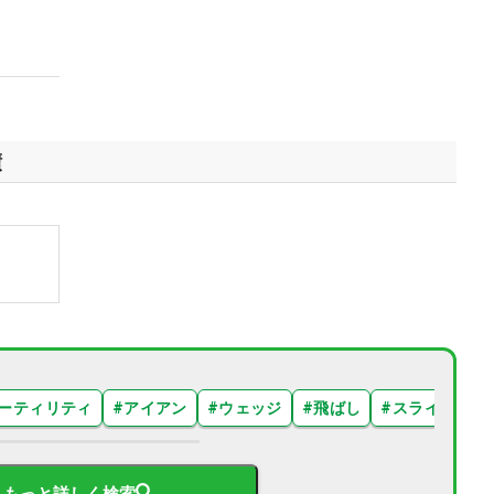
績
ーティリティ
#
アイアン
#
ウェッジ
#
飛ばし
#
スライス
#
もっと詳しく検索