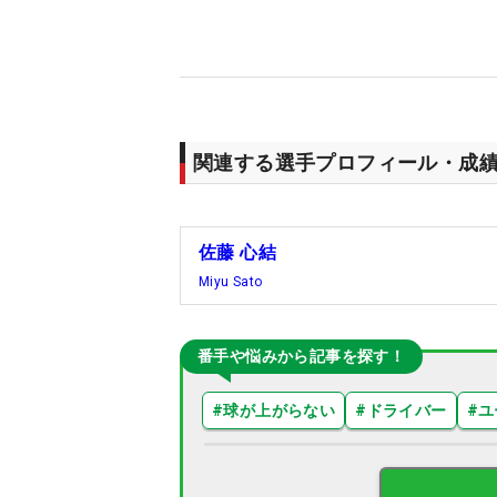
関連する選手プロフィール・成
佐藤 心結
Miyu Sato
番手や悩みから記事を探す！
#
球が上がらない
#
ドライバー
#
ユ