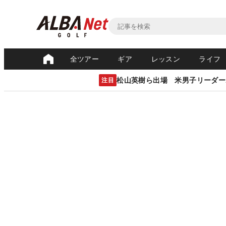
全ツアー
ギア
レッスン
ライフ
松山英樹ら出場 米男子リーダー
注目