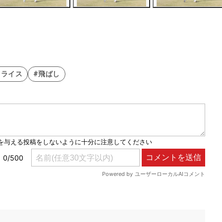
スライス
#飛ばし