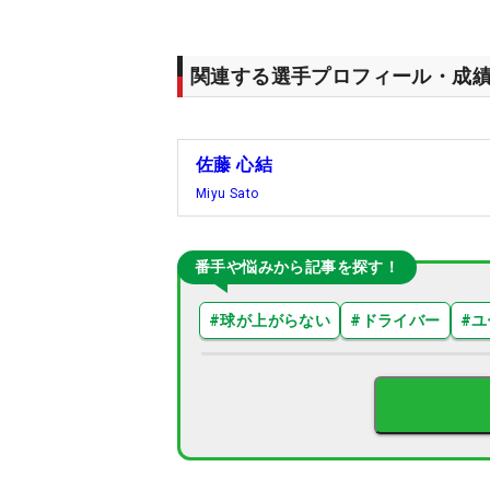
関連する選手プロフィール・成
佐藤 心結
Miyu Sato
番手や悩みから記事を探す！
#
球が上がらない
#
ドライバー
#
ユ