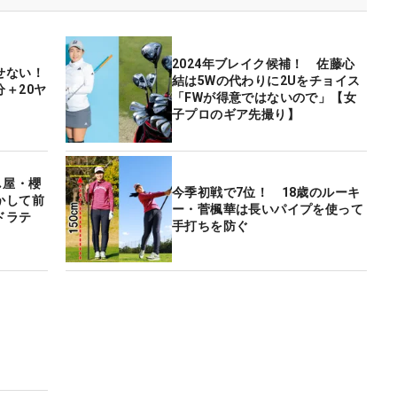
2024年ブレイク候補！ 佐藤心
せない！
結は5Wの代わりに2Uをチョイス
＋20ヤ
「FWが得意ではないので」【女
子プロのギア先撮り】
し屋・櫻
今季初戦で7位！ 18歳のルーキ
かして前
ー・菅楓華は長いパイプを使って
ドラテ
手打ちを防ぐ