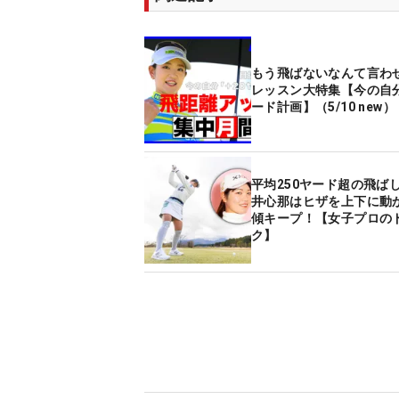
もう飛ばないなんて言わ
レッスン大特集【今の自分
ード計画】（5/10 new）
平均250ヤード超の飛ば
井心那はヒザを上下に動
傾キープ！【女子プロの
ク】