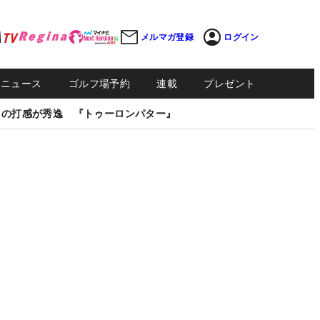
メルマガ登録
ログイン
Sニュース
ゴルフ場予約
連載
プレゼント
しの打感が秀逸 『トゥーロンパター』