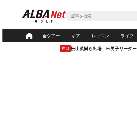
全ツアー
ギア
レッスン
ライフ
松山英樹ら出場 米男子リーダー
注目