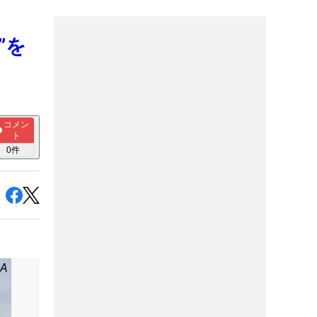
”を
コメン
ト
0
件