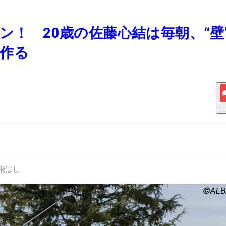
メン！ 20歳の佐藤心結は毎朝、“壁
作る
飛ばし