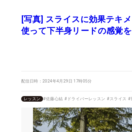
[写真] スライスに効果テキ
使って下半身リードの感覚を
配信日時：
2024年4月29日 17時05分
レッスン
#
佐藤心結
#
ドライバーレッスン
#
スライス
#