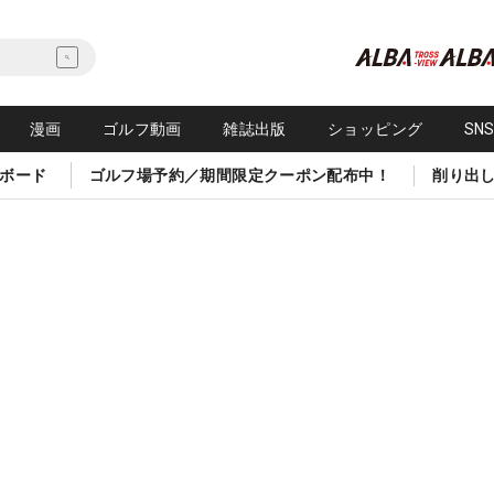
漫画
ゴルフ動画
雑誌出版
ショッピング
SN
ボード
ゴルフ場予約／期間限定クーポン配布中！
削り出