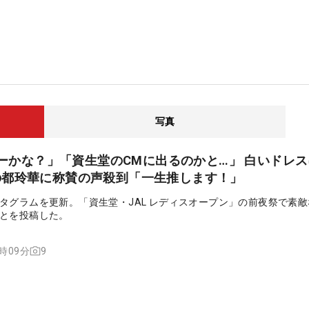
写真
ンバーかな？」「資生堂のCMに出るのかと…」 白いドレ
の都玲華に称賛の声殺到「一生推します！」
タグラムを更新。「資生堂・JAL レディスオープン」の前夜祭で素
とを投稿した。
9
5時09分