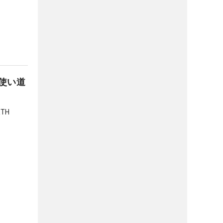
使い道
TH