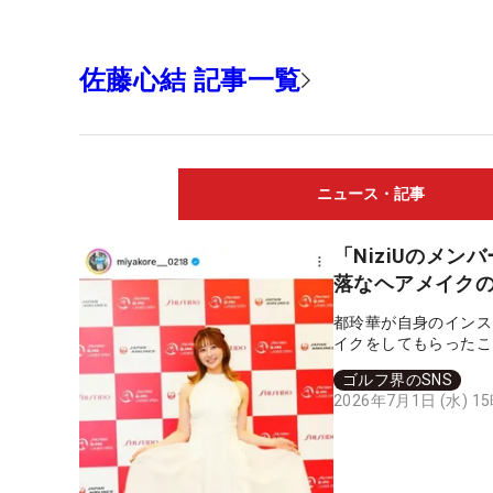
佐藤心結 記事一覧
ニュース・記事
「NiziUのメ
落なヘアメイク
都玲華が自身のインス
イクをしてもらったこ
ゴルフ界のSNS
2026年7月1日 (水) 1