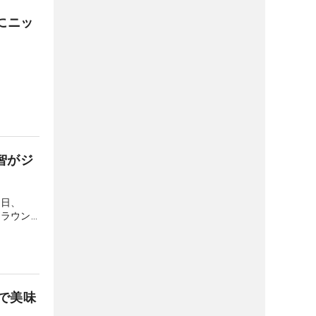
にニッ
智がジ
4日、
がラウン
で美味