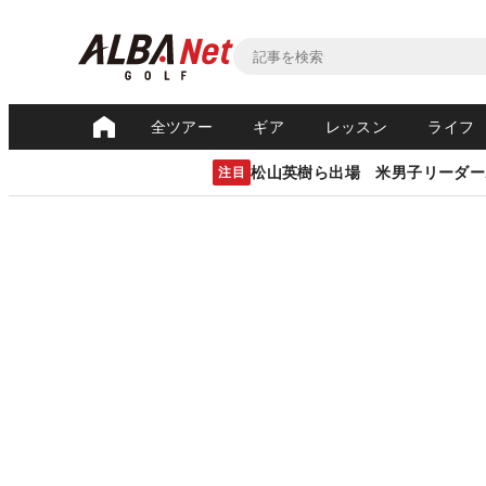
全ツアー
ギア
レッスン
ライフ
松山英樹ら出場 米男子リーダー
注目