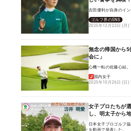
吉田優利が自身のイン
ゴルフ界のSNS
2025年12月22日 (月)
無念の帰国から
会に」
心機一転の佐藤心結。
国内女子
2025年10月26日 (日)
女子プロたちが選
し、明太子から
日本女子プロゴルフ協
を動画で発表した。