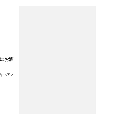
スにお洒
敵なヘアメ