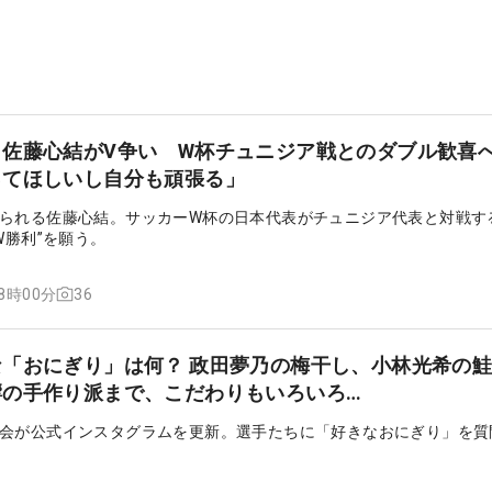
・佐藤心結がV争い W杯チュニジア戦とのダブル歓喜
ってほしいし自分も頑張る」
られる佐藤心結。サッカーW杯の日本代表がチュニジア代表と対戦する
W勝利”を願う。
36
08時00分
「おにぎり」は何？ 政田夢乃の梅干し、小林光希の
響の手作り派まで、こだわりもいろいろ…
会が公式インスタグラムを更新。選手たちに「好きなおにぎり」を質