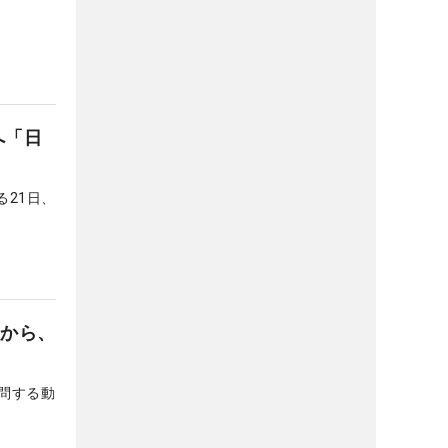
へ「日
21日、
鮭から、
問する動