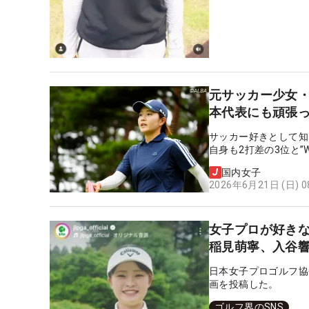
元サッカー少女
本代表にも頑張
サッカー好きとして知
自身も2打差の3位と”
国内女子
2026年6月21日 (日) 
女子プロが好きな
稲見萌寧、入谷
日本女子プロゴルフ協
画を投稿した。
ゴルフ界のSNS