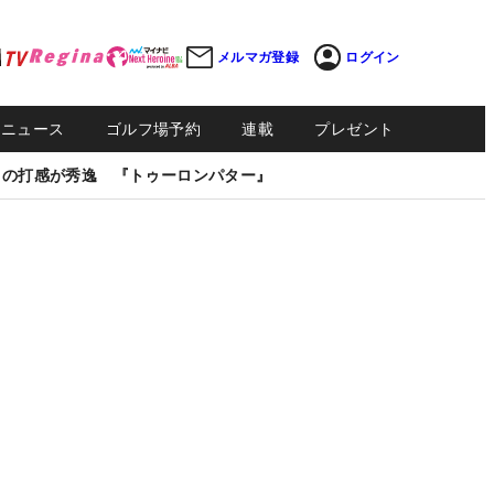
メルマガ登録
ログイン
Sニュース
ゴルフ場予約
連載
プレゼント
しの打感が秀逸 『トゥーロンパター』