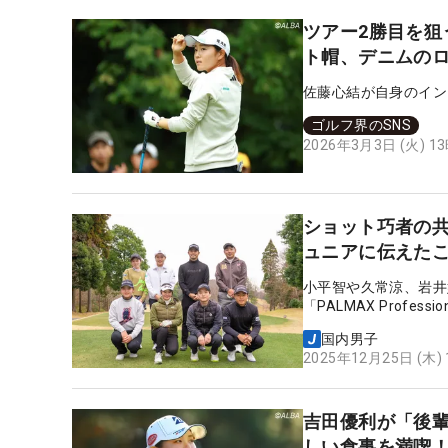
ツアー2勝目を狙
ト帽、デニムの
佐藤心結が自身のイン
ゴルフ界のSNS
2026年3月3日 (火) 1
ショット巧者の共
ュニアに伝えた
小平智や久常涼、岩井
「PALMAX Prof
ドを共にした。
国内男子
2025年12月25日 (木)
吉田優利が「後
しい食事を満喫