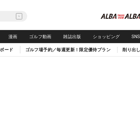
漫画
ゴルフ動画
雑誌出版
ショッピング
SN
ボード
ゴルフ場予約／毎週更新！限定優待プラン
削り出