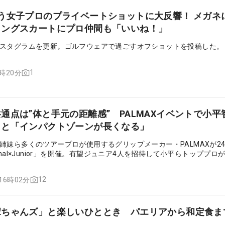
う女子プロのプライベートショットに大反響！ メガネ
ロングスカートにプロ仲間も「いいね！」
スタグラムを更新。ゴルフウェアで過ごすオフショットを投稿した。
1
3時20分
通点は”体と手元の距離感” PALMAXイベントで小平
こと「インパクトゾーンが長くなる」
姉妹ら多くのツアープロが使用するグリップメーカー・PALMAXが2
essional×Junior」を開催。有望ジュニア4人を招待して小平らトッププロ
12
 16時02分
輩ちゃんズ」と楽しいひととき パエリアから和定食ま
！