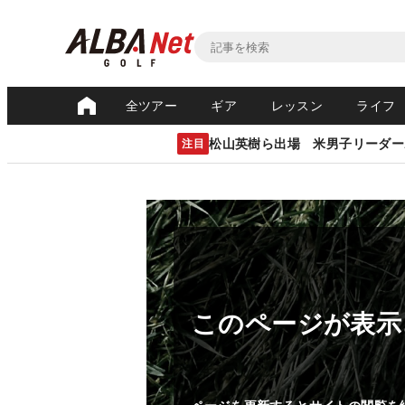
全ツアー
ギア
レッスン
ライフ
松山英樹ら出場 米男子リーダー
注目
このページが表示