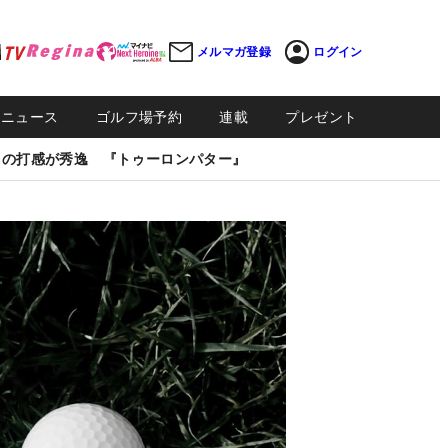
メルマガ登録
ログイン
Sニュース
ゴルフ場予約
連載
プレゼント
しの打感が秀逸 『トゥーロンパター』