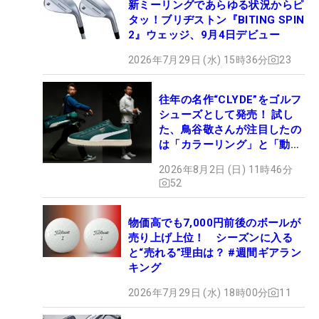
新ミーリングであらゆる状況からピ
タッ！ブリヂストン『BITING SPIN
2』ウェッジ、9月4日デビュー
2026年7月29日 (水) 15時36分
23
往年の名作“CLYDE”をゴルフ
シューズとして発売！ 試し
た、鳥谷敬さんが注目したの
は「カラーリング」と「動き
やすさ」
2026年8月2日 (日) 11時46分
52
物価高でも7,000円前後のボールが
売り上げ上位！ シーズンに入る
と“売れる”理由は？ #週間ギアラン
キング
2026年7月29日 (水) 18時00分
11