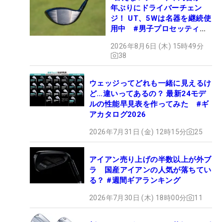
年ぶりにドライバーチェン
ジ！ UT、5Wは名器を継続使
用中 #男子プロセッティン
グ
2026年8月6日 (木) 15時49分
38
ウェッジってどれも一緒に見えるけ
ど…違いってあるの？ 最新24モデ
ルの性能早見表を作ってみた #ギ
アカタログ2026
2026年7月31日 (金) 12時15分
25
アイアン売り上げの半数以上が外ブ
ラ 国産アイアンの人気が落ちてい
る？ #週間ギアランキング
2026年7月30日 (木) 18時00分
11