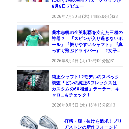
に効く3種の新作パターグリップが
8月8日デビュー
2026年7月30日 (木) 14時20分
33
桑木志帆の全英制覇を支えた三種の
神器？ 『スピンが入り過ぎないボ
ール』『振りやすいシャフト』『真
っすぐ飛ぶドライバー』 #女子プ
ロセッティング
2026年8月4日 (火) 15時00分
31
純正シャフト12モデルのスペック
調査「ピンの純正Sフレックスは、
カスタムの6X相当」テーラー、キ
ャロ…もチェック！
2026年8月5日 (水) 16時15分
13
打感・顔・抜けを追求！ブリ
ヂストンの新作フォージド