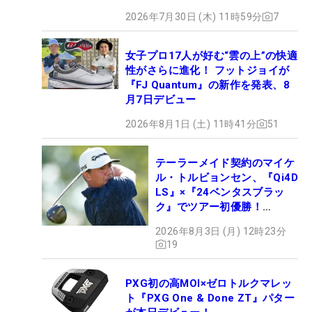
2026年7月30日 (木) 11時59分
7
女子プロ17人が好む“雲の上”の快適
性がさらに進化！ フットジョイが
『FJ Quantum』の新作を発表、8
月7日デビュー
2026年8月1日 (土) 11時41分
51
テーラーメイド契約のマイケ
ル・トルビョンセン、『Qi4D
LS』×『24ベンタスブラッ
ク』でツアー初優勝！
【WITB】
2026年8月3日 (月) 12時23分
19
PXG初の高MOI×ゼロトルクマレッ
ト『PXG One & Done ZT』パター