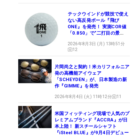
テックウインドが競技で使え
ない高反発ボール『飛び
ONE』を発売！ 実測COR値
「0.850」で“二打目の景
色”が劇的に変わる!?
2026年8月3日 (月) 13時51分
12
片岡尚之と契約！米カリフォルニア
発の高機能アイウェア
「SCHEYDEN」が、日本製造の新
作『GIMME』を発売
2026年8月4日 (火) 11時12分
11
米国フィッティング現場で人気のプ
レミアムブランド『ACCRA』が日
本上陸！ 新スチールシャフト
『iSteel BLUE』が9月4日デビュー