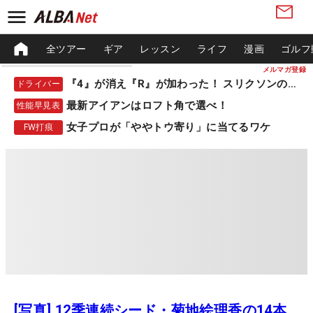
全ツアー
ギア
レッスン
ライフ
漫画
ゴルフ
メルマガ登録
『4』が消え『R』が加わった！ スリクソンの新作
ドライバー
最新アイアンはロフト角で選べ！
性能早見表
女子プロが「ややトウ寄り」に当てるワケ
FW打痕
[写真] 12季連続シード・菊地絵理香の14本