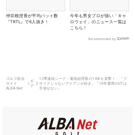
仲宗根澄香が平均パット数
今年も男女プロが強い「キャ
『TRTL』で6人抜き！
ロウェイ」のニュース一覧は
こちら！
Recommended by
ゴルフ総合
12季連続シード・菊地絵理香の14本を直撃！ 「ブ
ギ
サイト
サイクじゃないアイアンが好き」「10年愛用のUTは
ア
ALBA Net
手放せない」