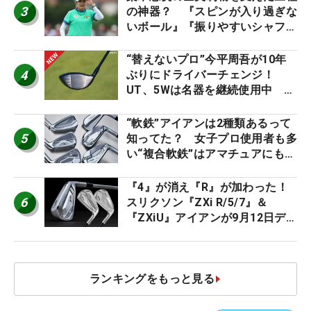
3
の神器？ 『スピンが入り過ぎな
いボール』『振りやすいシャフ
ト』『真っすぐ飛ぶドライバ
ー』 #女子プロセッティング
“替えないプロ”今平周吾が10年
4
ぶりにドライバーチェンジ！
UT、5Wは名器を継続使用中 #
男子プロセッティング
“軟鉄”アイアンは2種類あるって
5
知ってた？ 女子プロ使用者も多
い“複合軟鉄”はアマチュアにもオ
ススメ！
『4』が消え『R』が加わった！
6
スリクソン『ZXi R/5/7』＆
『ZXiU』アイアンが9月12日デ
ビュー
ランキングをもっと見る