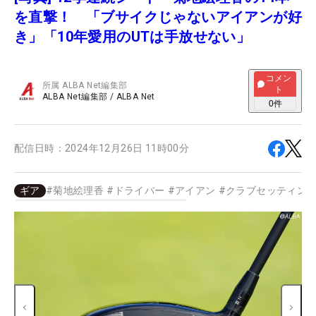
を直撃！ 「ブサイクじゃないアイアンが好
き」「10年愛用のUTは手放せない」
コメン
所属
ALBA Net編集部
ト
ALBA Net編集部
/
ALBA Net
0
件
配信日時：
2024年12月26日 11時00分
ギア
#
菊地絵理香
#
ドライバー
#
アイアン
#
クラブセッティン