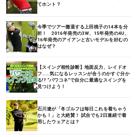
てホント？
今季でツアー撤退する上田桃子の14本を分
析！ 2016年発売の3W、15年発売の4U、
16年発売のアイアンと古いモデルを好むの
はなぜ？
【スイング相性診断】地面反力、レイドオ
フ……気になるレッスンが合うのかすぐ分か
る!? “パワコネ”で自分に最適なスイングを
見つけよう！
石川遼が「冬ゴルフは毎日これを着ちゃう
かも！」と大絶賛！ 試合でも2日連続で着
用したウェアとは？