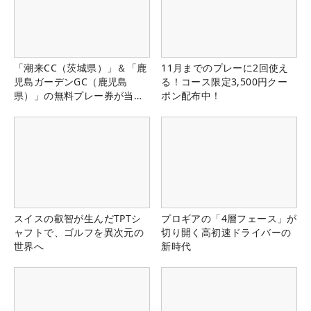
「潮来CC（茨城県）」＆「鹿
11月までのプレーに2回使え
児島ガーデンGC（鹿児島
る！コース限定3,500円クー
県）」の無料プレー券が当た
ポン配布中！
る！！
スイスの叡智が生んだTPTシ
プロギアの「4層フェース」が
ャフトで、ゴルフを異次元の
切り開く高初速ドライバーの
世界へ
新時代