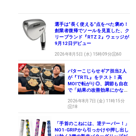
選手は“長く使える”点をべた褒め！
創業者復帰でソールを見直した、ク
リーブランド『RTZ 2』ウェッジが
9月12日デビュー
2026年8月5日 (水) 15時09分
60
パターこじらせギア担当2人
が『TRTL』をテスト！高
MOIで転がり◎、調節も自在
で「結果の改善効果にかなり
の意外性」
2026年8月7日 (金) 11時15分
18
「手首のこねには、逆テーパー！」
NO1-GRIPから引っかけや押し出し