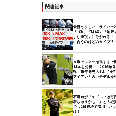
関連記事
最新やさしいドライバー2
『10K』『MAX』『短尺
まり重視』に分かれる！
に合うのはどのタイプ？
今季でツアー撤退する上
14本を分析！ 2016年
W、15年発売の4U、16
アイアンと古いモデルを
なぜ？
石川遼が「冬ゴルフは毎
着ちゃうかも！」と大絶賛
でも2日連続で着用した
は？