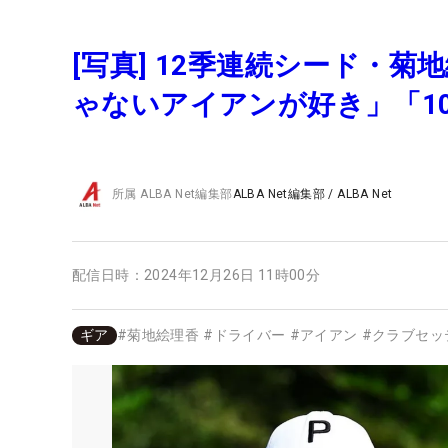
[写真] 12季連続シード・
ゃないアイアンが好き」「1
所属
ALBA Net編集部
ALBA Net編集部
/
ALBA Net
配信日時：
2024年12月26日 11時00分
ギア
#
菊地絵理香
#
ドライバー
#
アイアン
#
クラブセッ