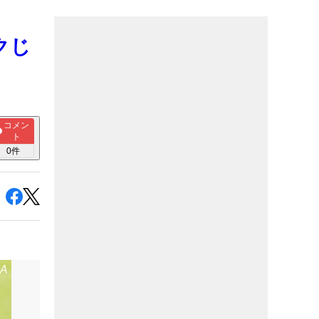
クじ
コメン
ト
0
件