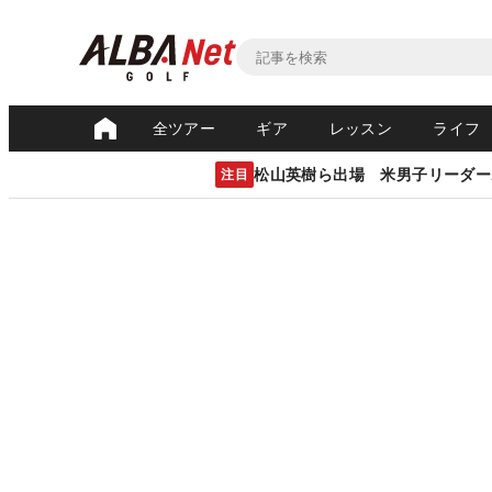
全ツアー
ギア
レッスン
ライフ
松山英樹ら出場 米男子リーダー
注目