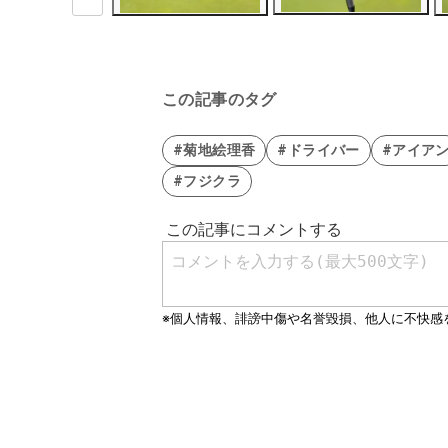
この記事のタグ
#菊地絵理香
#ドライバー
#アイア
#フジクラ