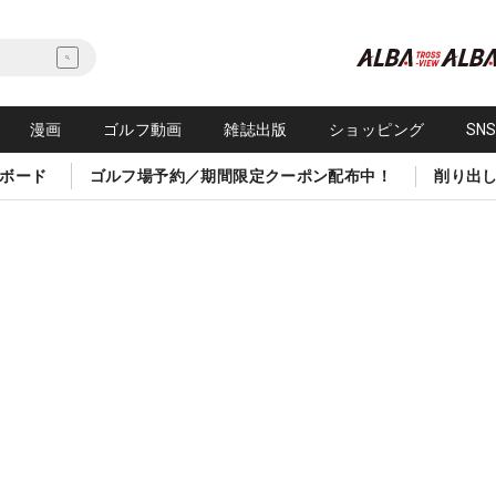
漫画
ゴルフ動画
雑誌出版
ショッピング
SN
ボード
ゴルフ場予約／期間限定クーポン配布中！
削り出