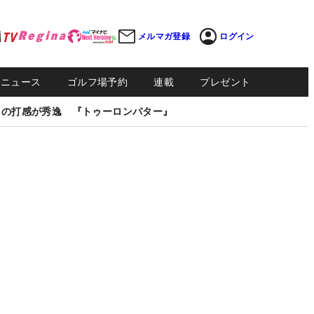
メルマガ登録
ログイン
Sニュース
ゴルフ場予約
連載
プレゼント
しの打感が秀逸 『トゥーロンパター』