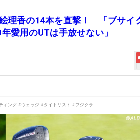
菊地絵理香の14本を直撃！ 「ブサイ
0年愛用のUTは手放せない」
ティング
#
ウェッジ
#
タイトリスト
#
フジクラ