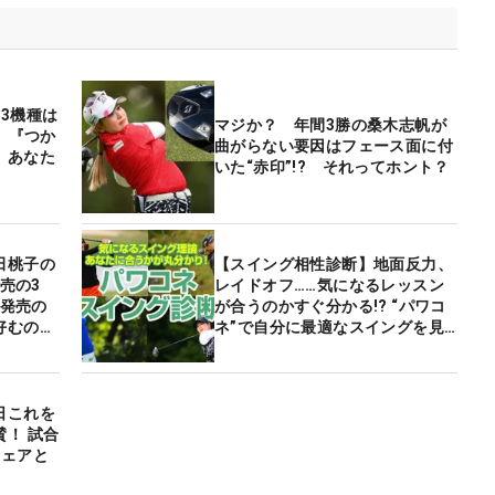
3機種は
マジか？ 年間3勝の桑木志帆が
』『つか
曲がらない要因はフェース面に付
 あなた
いた“赤印”!? それってホント？
田桃子の
【スイング相性診断】地面反力、
発売の3
レイドオフ……気になるレッスン
年発売の
が合うのかすぐ分かる!? “パワコ
好むのは
ネ”で自分に最適なスイングを見
つけよう！
日これを
！ 試合
ウェアと