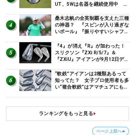
UT、5Wは名器を継続使用中 #
男子プロセッティング
桑木志帆の全英制覇を支えた三種
4
の神器？ 『スピンが入り過ぎな
いボール』『振りやすいシャフ
ト』『真っすぐ飛ぶドライバ
ー』 #女子プロセッティング
『4』が消え『R』が加わった！
5
スリクソン『ZXi R/5/7』＆
『ZXiU』アイアンが9月12日デ
ビュー
“軟鉄”アイアンは2種類あるって
6
知ってた？ 女子プロ使用者も多
い“複合軟鉄”はアマチュアにもオ
ススメ！
ランキングをもっと見る
ページ上部へ