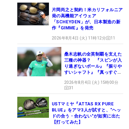
片岡尚之と契約！米カリフォルニア
発の高機能アイウェア
「SCHEYDEN」が、日本製造の新
作『GIMME』を発売
2026年8月4日 (火) 11時12分
11
桑木志帆の全英制覇を支えた
三種の神器？ 『スピンが入
り過ぎないボール』『振りや
すいシャフト』『真っすぐ飛
ぶドライバー』 #女子プロ
2026年8月4日 (火) 15時00分
セッティング
31
USTマミヤ『ATTAS RX PURE
BLUE』をアマ3人が試すと、“ヘッ
ドの合う・合わない”が如実に出た
【打ってみた】