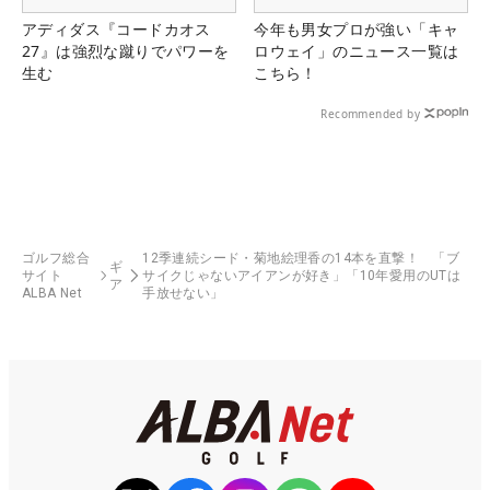
アディダス『コードカオス
今年も男女プロが強い「キャ
27』は強烈な蹴りでパワーを
ロウェイ」のニュース一覧は
生む
こちら！
Recommended by
ゴルフ総合
12季連続シード・菊地絵理香の14本を直撃！ 「ブ
ギ
サイト
サイクじゃないアイアンが好き」「10年愛用のUTは
ア
ALBA Net
手放せない」