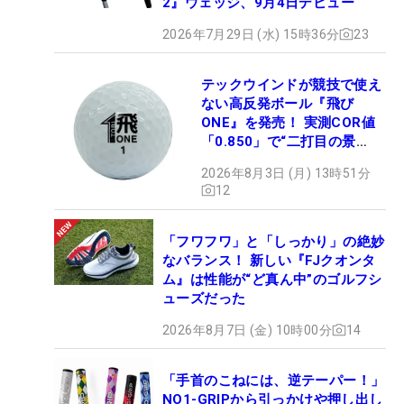
2』ウェッジ、9月4日デビュー
2026年7月29日 (水) 15時36分
23
テックウインドが競技で使え
ない高反発ボール『飛び
ONE』を発売！ 実測COR値
「0.850」で“二打目の景
色”が劇的に変わる!?
2026年8月3日 (月) 13時51分
12
「フワフワ」と「しっかり」の絶妙
なバランス！ 新しい『FJクオンタ
ム』は性能が“ど真ん中”のゴルフシ
ューズだった
2026年8月7日 (金) 10時00分
14
「手首のこねには、逆テーパー！」
NO1-GRIPから引っかけや押し出し