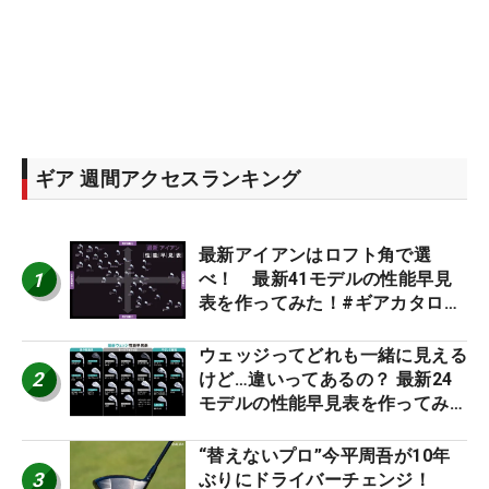
ギア 週間アクセスランキング
最新アイアンはロフト角で選
1
べ！ 最新41モデルの性能早見
表を作ってみた！#ギアカタログ
2026
ウェッジってどれも一緒に見える
2
けど…違いってあるの？ 最新24
モデルの性能早見表を作ってみ
た #ギアカタログ2026
“替えないプロ”今平周吾が10年
3
ぶりにドライバーチェンジ！