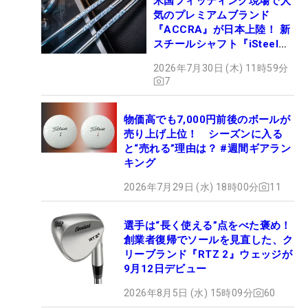
米国フィッティング現場で人
気のプレミアムブランド
『ACCRA』が日本上陸！ 新
スチールシャフト『iSteel
BLUE』が9月4日デビュー
2026年7月30日 (木) 11時59分
7
物価高でも7,000円前後のボールが
売り上げ上位！ シーズンに入る
と“売れる”理由は？ #週間ギアラン
キング
2026年7月29日 (水) 18時00分
11
選手は“長く使える”点をべた褒め！
創業者復帰でソールを見直した、ク
リーブランド『RTZ 2』ウェッジが
9月12日デビュー
2026年8月5日 (水) 15時09分
60