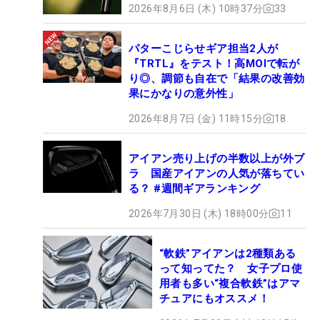
2026年8月6日 (木) 10時37分
33
パターこじらせギア担当2人が
『TRTL』をテスト！高MOIで転が
り◎、調節も自在で「結果の改善効
果にかなりの意外性」
2026年8月7日 (金) 11時15分
18
アイアン売り上げの半数以上が外ブ
ラ 国産アイアンの人気が落ちてい
る？ #週間ギアランキング
2026年7月30日 (木) 18時00分
11
“軟鉄”アイアンは2種類ある
って知ってた？ 女子プロ使
用者も多い“複合軟鉄”はアマ
チュアにもオススメ！