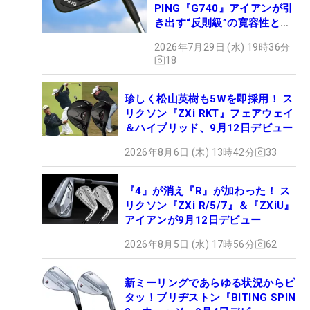
PING『G740』アイアンが引
き出す“反則級”の寛容性と飛
びは本当だった！
2026年7月29日 (水) 19時36分
18
珍しく松山英樹も5Wを即採用！ ス
リクソン『ZXi RKT』フェアウェイ
＆ハイブリッド、9月12日デビュー
2026年8月6日 (木) 13時42分
33
『4』が消え『R』が加わった！ ス
リクソン『ZXi R/5/7』＆『ZXiU』
アイアンが9月12日デビュー
2026年8月5日 (水) 17時56分
62
新ミーリングであらゆる状況からピ
タッ！ブリヂストン『BITING SPIN