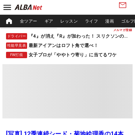
全ツアー
ギア
レッスン
ライフ
漫画
ゴルフ
メルマガ登録
『4』が消え『R』が加わった！ スリクソンの新作
ドライバー
最新アイアンはロフト角で選べ！
性能早見表
女子プロが「ややトウ寄り」に当てるワケ
FW打痕
[写真] 12季連続シード・菊地絵理香の14本