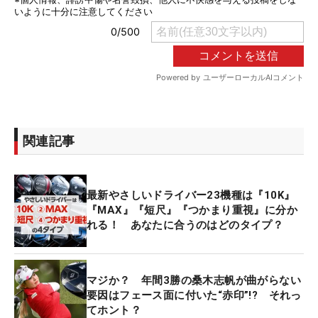
関連記事
最新やさしいドライバー23機種は『10K』
『MAX』『短尺』『つかまり重視』に分か
れる！ あなたに合うのはどのタイプ？
マジか？ 年間3勝の桑木志帆が曲がらない
要因はフェース面に付いた“赤印”!? それっ
てホント？