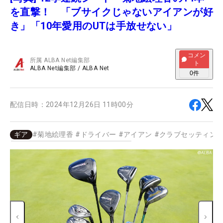
を直撃！ 「ブサイクじゃないアイアンが好
き」「10年愛用のUTは手放せない」
コメン
所属
ALBA Net編集部
ト
ALBA Net編集部
/
ALBA Net
0
件
配信日時：
2024年12月26日 11時00分
ギア
#
菊地絵理香
#
ドライバー
#
アイアン
#
クラブセッティン