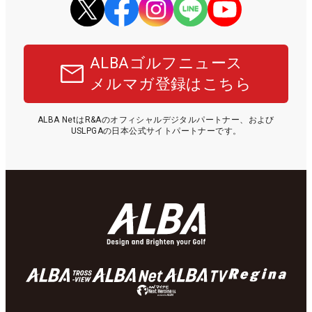
ALBAゴルフニュース
メルマガ登録はこちら
ALBA NetはR&Aのオフィシャルデジタルパートナー、および
USLPGAの日本公式サイトパートナーです。