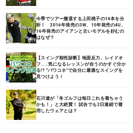
今季でツアー撤退する上田桃子の14本を分
析！ 2016年発売の3W、15年発売の4U、
16年発売のアイアンと古いモデルを好むの
はなぜ？
【スイング相性診断】地面反力、レイドオ
フ……気になるレッスンが合うのかすぐ分か
る!? “パワコネ”で自分に最適なスイングを
見つけよう！
石川遼が「冬ゴルフは毎日これを着ちゃう
かも！」と大絶賛！ 試合でも2日連続で着
用したウェアとは？