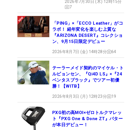
2026年7月30日 (木) 12時15分
7
「PING」×「ECCO Leather」がコ
ラボ！ 経年変化を楽しむ上質な
『ARIZONA DESERT』コレクショ
ン、9月15日限定デビュー
2026年8月7日 (金) 14時28分
64
テーラーメイド契約のマイケル・ト
ルビョンセン、『Qi4D LS』×『24
ベンタスブラック』でツアー初優
勝！【WITB】
2026年8月3日 (月) 12時23分
19
PXG初の高MOI×ゼロトルクマレッ
ト『PXG One & Done ZT』パター
が本日デビュー！