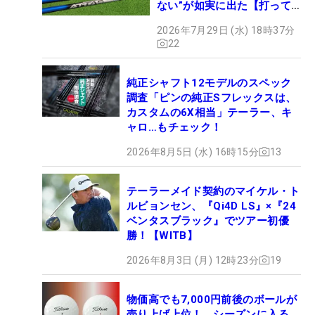
ない”が如実に出た【打って
みた】
2026年7月29日 (水) 18時37分
22
純正シャフト12モデルのスペック
調査「ピンの純正Sフレックスは、
カスタムの6X相当」テーラー、キ
ャロ…もチェック！
2026年8月5日 (水) 16時15分
13
テーラーメイド契約のマイケル・ト
ルビョンセン、『Qi4D LS』×『24
ベンタスブラック』でツアー初優
勝！【WITB】
2026年8月3日 (月) 12時23分
19
物価高でも7,000円前後のボールが
売り上げ上位！ シーズンに入る