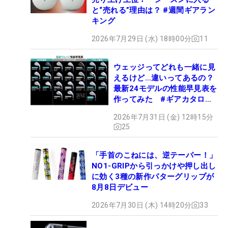
と“売れる”理由は？ #週間ギアラン
キング
2026年7月29日 (水) 18時00分
11
ウェッジってどれも一緒に見
えるけど…違いってあるの？
最新24モデルの性能早見表を
作ってみた #ギアカタログ
2026
2026年7月31日 (金) 12時15分
25
「手首のこねには、逆テーパー！」
NO1-GRIPから引っかけや押し出し
に効く3種の新作パターグリップが
8月8日デビュー
2026年7月30日 (木) 14時20分
33