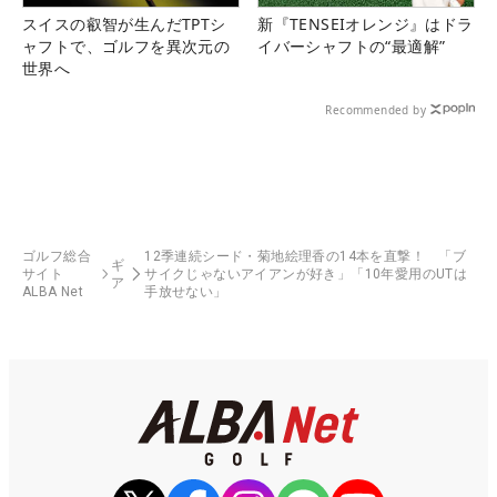
スイスの叡智が生んだTPTシ
新『TENSEIオレンジ』はドラ
ャフトで、ゴルフを異次元の
イバーシャフトの“最適解”
世界へ
Recommended by
ゴルフ総合
12季連続シード・菊地絵理香の14本を直撃！ 「ブ
ギ
サイト
サイクじゃないアイアンが好き」「10年愛用のUTは
ア
ALBA Net
手放せない」