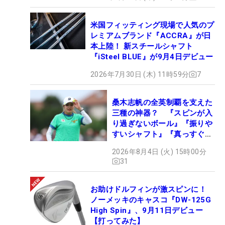
米国フィッティング現場で人気のプ
レミアムブランド『ACCRA』が日
本上陸！ 新スチールシャフト
『iSteel BLUE』が9月4日デビュー
2026年7月30日 (木) 11時59分
7
桑木志帆の全英制覇を支えた
三種の神器？ 『スピンが入
り過ぎないボール』『振りや
すいシャフト』『真っすぐ飛
ぶドライバー』 #女子プロ
2026年8月4日 (火) 15時00分
セッティング
31
お助けドルフィンが激スピンに！
ノーメッキのキャスコ『DW-125G
High Spin』、9月11日デビュー
【打ってみた】