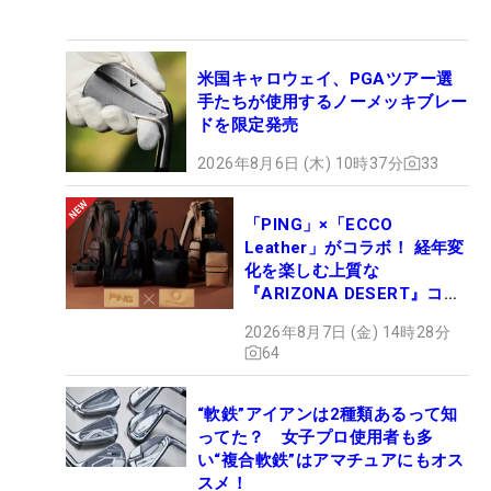
米国キャロウェイ、PGAツアー選
手たちが使用するノーメッキブレー
ドを限定発売
2026年8月6日 (木) 10時37分
33
「PING」×「ECCO
Leather」がコラボ！ 経年変
化を楽しむ上質な
『ARIZONA DESERT』コレ
クション、9月15日限定デビ
2026年8月7日 (金) 14時28分
ュー
64
“軟鉄”アイアンは2種類あるって知
ってた？ 女子プロ使用者も多
い“複合軟鉄”はアマチュアにもオス
スメ！