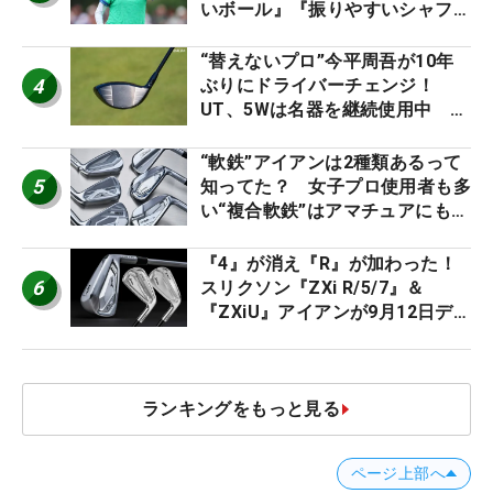
いボール』『振りやすいシャフ
ト』『真っすぐ飛ぶドライバ
ー』 #女子プロセッティング
“替えないプロ”今平周吾が10年
4
ぶりにドライバーチェンジ！
UT、5Wは名器を継続使用中 #
男子プロセッティング
“軟鉄”アイアンは2種類あるって
5
知ってた？ 女子プロ使用者も多
い“複合軟鉄”はアマチュアにもオ
ススメ！
『4』が消え『R』が加わった！
6
スリクソン『ZXi R/5/7』＆
『ZXiU』アイアンが9月12日デ
ビュー
ランキングをもっと見る
ページ上部へ