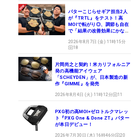
パターこじらせギア担当2人
が『TRTL』をテスト！高
MOIで転がり◎、調節も自在
で「結果の改善効果にかなり
の意外性」
2026年8月7日 (金) 11時15分
18
片岡尚之と契約！米カリフォルニア
発の高機能アイウェア
「SCHEYDEN」が、日本製造の新
作『GIMME』を発売
2026年8月4日 (火) 11時12分
11
PXG初の高MOI×ゼロトルクマレッ
ト『PXG One & Done ZT』パター
が本日デビュー！
2026年7月30日 (木) 16時46分
20