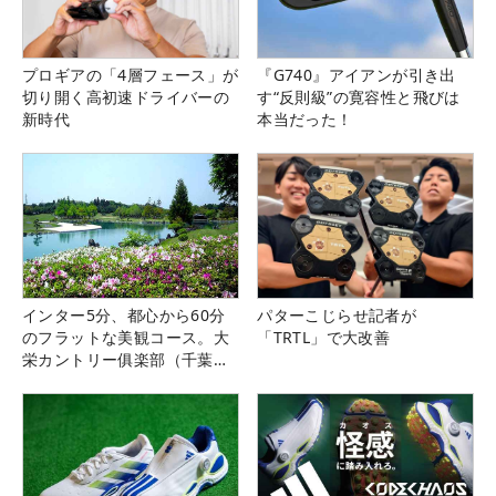
プロギアの「4層フェース」が
『G740』アイアンが引き出
切り開く高初速ドライバーの
す“反則級”の寛容性と飛びは
新時代
本当だった！
インター5分、都心から60分
パターこじらせ記者が
のフラットな美観コース。大
「TRTL」で大改善
栄カントリー俱楽部（千葉
県）