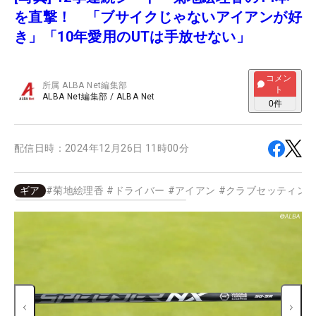
を直撃！ 「ブサイクじゃないアイアンが好
き」「10年愛用のUTは手放せない」
コメン
所属
ALBA Net編集部
ト
ALBA Net編集部
/
ALBA Net
0
件
配信日時：
2024年12月26日 11時00分
ギア
#
菊地絵理香
#
ドライバー
#
アイアン
#
クラブセッティン