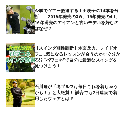
今季でツアー撤退する上田桃子の14本を分
析！ 2016年発売の3W、15年発売の4U、
16年発売のアイアンと古いモデルを好むの
はなぜ？
【スイング相性診断】地面反力、レイドオ
フ……気になるレッスンが合うのかすぐ分か
る!? “パワコネ”で自分に最適なスイングを
見つけよう！
石川遼が「冬ゴルフは毎日これを着ちゃう
かも！」と大絶賛！ 試合でも2日連続で着
用したウェアとは？