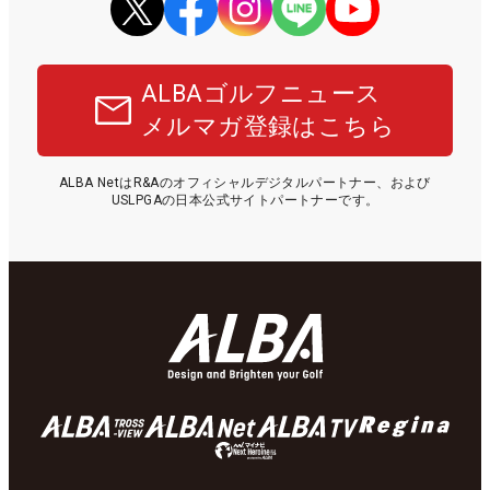
ALBAゴルフニュース
メルマガ登録はこちら
ALBA NetはR&Aのオフィシャルデジタルパートナー、および
USLPGAの日本公式サイトパートナーです。