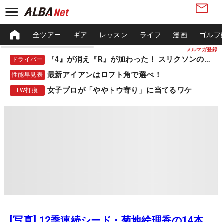
全ツアー
ギア
レッスン
ライフ
漫画
ゴルフ
メルマガ登録
『4』が消え『R』が加わった！ スリクソンの新作
ドライバー
最新アイアンはロフト角で選べ！
性能早見表
女子プロが「ややトウ寄り」に当てるワケ
FW打痕
[写真] 12季連続シード・菊地絵理香の14本