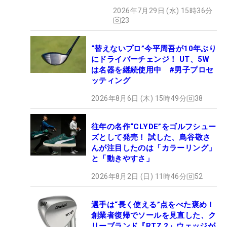
2026年7月29日 (水) 15時36分
23
“替えないプロ”今平周吾が10年ぶり
にドライバーチェンジ！ UT、5W
は名器を継続使用中 #男子プロセ
ッティング
2026年8月6日 (木) 15時49分
38
往年の名作“CLYDE”をゴルフシュー
ズとして発売！ 試した、鳥谷敬さ
んが注目したのは「カラーリング」
と「動きやすさ」
2026年8月2日 (日) 11時46分
52
選手は“長く使える”点をべた褒め！
創業者復帰でソールを見直した、ク
リーブランド『RTZ 2』ウェッジが