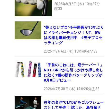
2026年8月6日 (木) 10時37分
33
“替えないプロ”今平周吾が10年ぶり
にドライバーチェンジ！ UT、5W
は名器を継続使用中 #男子プロセ
ッティング
2026年8月6日 (木) 15時49分
38
「手首のこねには、逆テーパー！」
NO1-GRIPから引っかけや押し出し
に効く3種の新作パターグリップが
8月8日デビュー
2026年7月30日 (木) 14時20分
33
往年の名作“CLYDE”をゴルフシュー
ズとして発売！ 試した、鳥谷敬さ