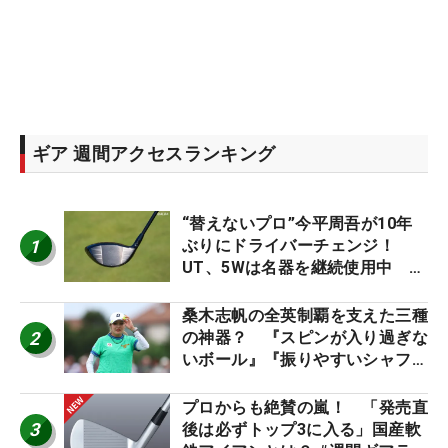
ギア 週間アクセスランキング
“替えないプロ”今平周吾が10年
1
ぶりにドライバーチェンジ！
UT、5Wは名器を継続使用中 #
男子プロセッティング
桑木志帆の全英制覇を支えた三種
2
の神器？ 『スピンが入り過ぎな
いボール』『振りやすいシャフ
ト』『真っすぐ飛ぶドライバ
ー』 #女子プロセッティング
プロからも絶賛の嵐！ 「発売直
3
後は必ずトップ3に入る」国産軟