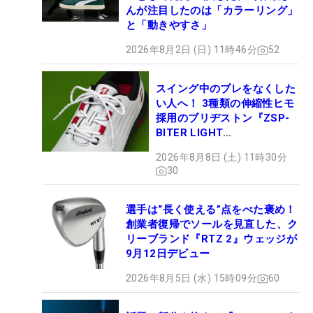
んが注目したのは「カラーリング」
と「動きやすさ」
2026年8月2日 (日) 11時46分
52
スイング中のブレをなくした
い人へ！ 3種類の伸縮性ヒモ
採用のブリヂストン『ZSP-
BITER LIGHT
MAGICLACE』、8月8日デビ
2026年8月8日 (土) 11時30分
ュー
30
選手は“長く使える”点をべた褒め！
創業者復帰でソールを見直した、ク
リーブランド『RTZ 2』ウェッジが
9月12日デビュー
2026年8月5日 (水) 15時09分
60