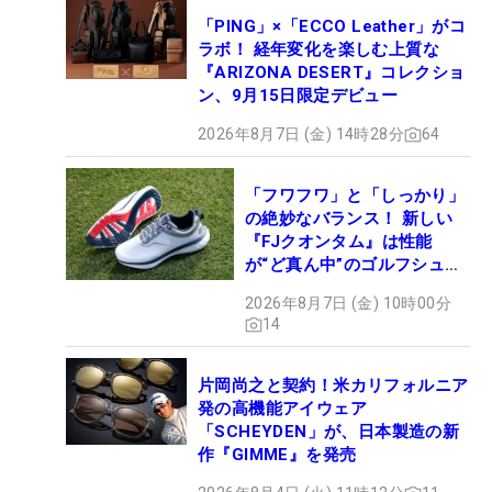
「PING」×「ECCO Leather」がコ
ラボ！ 経年変化を楽しむ上質な
『ARIZONA DESERT』コレクショ
ン、9月15日限定デビュー
2026年8月7日 (金) 14時28分
64
「フワフワ」と「しっかり」
の絶妙なバランス！ 新しい
『FJクオンタム』は性能
が“ど真ん中”のゴルフシュー
ズだった
2026年8月7日 (金) 10時00分
14
片岡尚之と契約！米カリフォルニア
発の高機能アイウェア
「SCHEYDEN」が、日本製造の新
作『GIMME』を発売