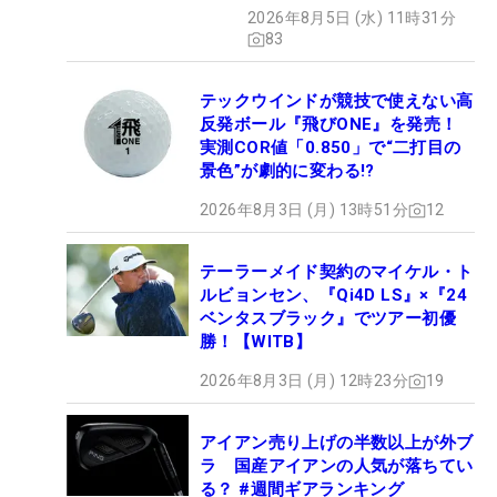
【打ってみた】
2026年8月5日 (水) 11時31分
83
テックウインドが競技で使えない高
反発ボール『飛びONE』を発売！
実測COR値「0.850」で“二打目の
景色”が劇的に変わる!?
2026年8月3日 (月) 13時51分
12
テーラーメイド契約のマイケル・ト
ルビョンセン、『Qi4D LS』×『24
ベンタスブラック』でツアー初優
勝！【WITB】
2026年8月3日 (月) 12時23分
19
アイアン売り上げの半数以上が外ブ
ラ 国産アイアンの人気が落ちてい
る？ #週間ギアランキング