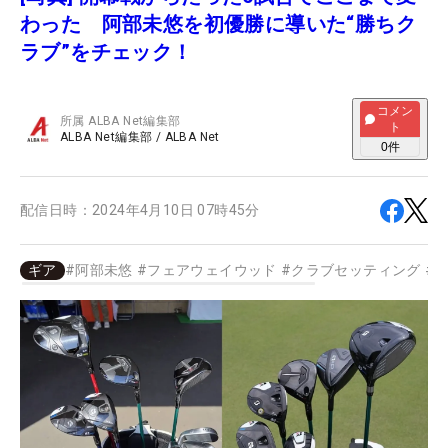
わった 阿部未悠を初優勝に導いた“勝ちク
ラブ”をチェック！
コメン
所属
ALBA Net編集部
ト
ALBA Net編集部
/
ALBA Net
0
件
配信日時：
2024年4月10日 07時45分
ギア
#
阿部未悠
#
フェアウェイウッド
#
クラブセッティング
#