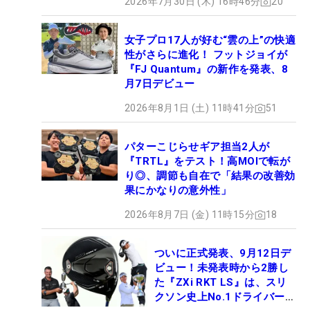
2026年7月30日 (木) 16時46分
20
女子プロ17人が好む“雲の上”の快適
性がさらに進化！ フットジョイが
『FJ Quantum』の新作を発表、8
月7日デビュー
2026年8月1日 (土) 11時41分
51
パターこじらせギア担当2人が
『TRTL』をテスト！高MOIで転が
り◎、調節も自在で「結果の改善効
果にかなりの意外性」
2026年8月7日 (金) 11時15分
18
ついに正式発表、9月12日デ
ビュー！未発表時から2勝し
た『ZXi RKT LS』は、スリ
クソン史上No.1ドライバー!?