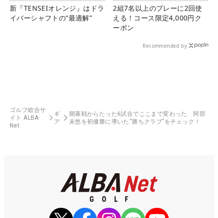
新『TENSEIオレンジ』はドラ
2組7名以上のプレーに2回使
イバーシャフトの“最適解”
える！コース限定4,000円ク
ーポン
Recommended by
ゴルフ総合サ
ギ
開幕戦からたった6試合でここまで変わった 阿部
イト ALBA
ア
未悠を初優勝に導いた“勝ちクラブ”をチェック！
Net