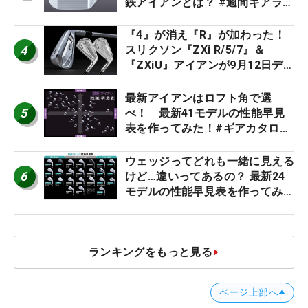
鉄アイアンとは？ #週間ギアラン
キング
『4』が消え『R』が加わった！
4
スリクソン『ZXi R/5/7』＆
『ZXiU』アイアンが9月12日デ
ビュー
最新アイアンはロフト角で選
5
べ！ 最新41モデルの性能早見
表を作ってみた！#ギアカタログ
2026
ウェッジってどれも一緒に見える
6
けど…違いってあるの？ 最新24
モデルの性能早見表を作ってみ
た #ギアカタログ2026
ランキングをもっと見る
ページ上部へ