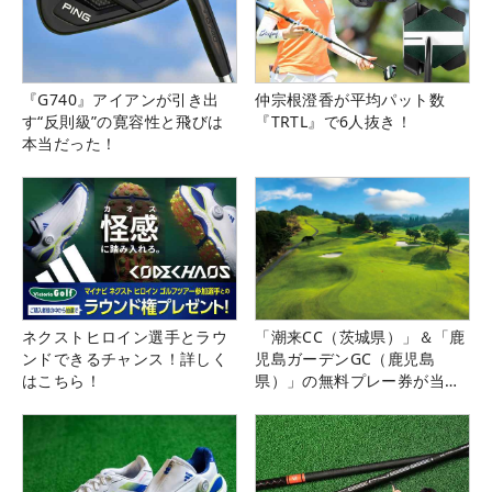
『G740』アイアンが引き出
仲宗根澄香が平均パット数
す“反則級”の寛容性と飛びは
『TRTL』で6人抜き！
本当だった！
ネクストヒロイン選手とラウ
「潮来CC（茨城県）」＆「鹿
ンドできるチャンス！詳しく
児島ガーデンGC（鹿児島
はこちら！
県）」の無料プレー券が当た
る！！