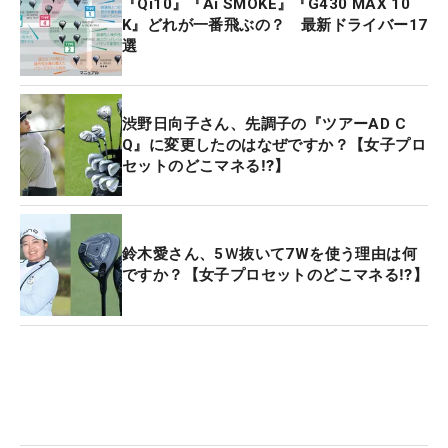
『Qi10』『Ai SMOKE』『G430 MAX 10
K』どれが一番飛ぶの？ 最新ドライバー17
選
渋野日向子さん、先調子の『ツアーAD C
Q』に変更したのはなぜですか？【女子プロ
セットのどこマネる⁉】
鈴木愛さん、5Ｗ抜いて7Wを使う理由は何
ですか？【女子プロセットのどこマネる⁉】