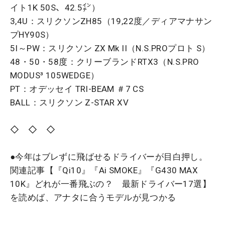
イト1K 50S、42.5㌅）
3,4U：スリクソンZH85（19,22度／ディアマナサン
プHY90S）
5I～PW：スリクソン ZX Mk II（N.S.PROプロト S）
48・50・58度：クリーブランドRTX3（N.S.PRO
MODUS³ 105WEDGE）
PT：オデッセイ TRI-BEAM ＃7 CS
BALL：スリクソン Z-STAR XV
◇ ◇ ◇
●今年はブレずに飛ばせるドライバーが目白押し。
関連記事【『Qi10』『Ai SMOKE』『G430 MAX
10K』どれが一番飛ぶの？ 最新ドライバー17選】
を読めば、アナタに合うモデルが見つかる