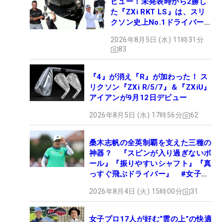
ビュー！未発表時から2勝し
た『ZXi RKT LS』は、スリ
クソン史上No.1ドライバー!?
【打ってみた】
2026年8月5日 (水) 11時31分
83
『4』が消え『R』が加わった！ ス
リクソン『ZXi R/5/7』＆『ZXiU』
アイアンが9月12日デビュー
2026年8月5日 (水) 17時56分
62
桑木志帆の全英制覇を支えた三種の
神器？ 『スピンが入り過ぎないボ
ール』『振りやすいシャフト』『真
っすぐ飛ぶドライバー』 #女子プ
ロセッティング
2026年8月4日 (火) 15時00分
31
女子プロ17人が好む“雲の上”の快適