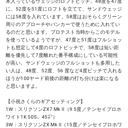
本入っているウェッジのロフトピッチ。48度を47度
に、52度を51度にロフトを立てて、サンドウェッジ
には58度を入れています。58度はおそらくグリーン
周りのアプローチやバンカーで使うために入れてい
るのだと思います。プロテスト当時からこのモデル
を使っているようですが、47度と51度はフルショッ
トも想定して4度のロフトピッチで、58度は短い距
離を優先して7度離れた番手構成にしている可能性
が高い。サンドウェッジのフルショットも多用した
い人は、48度、52度、56 度など4度ピッチで入れる
ほうが100ヤード前後の距離の打ち分けは楽になる
と思いますよ。
【小祝さくらのギアセッティング】
1W：スリクソンZX7 Mk II（9.5度／テンセイプロホ
ワイト1K 50S、45㌅）
3W：スリクソンZX Mk II（15度／テンセイプロホワ