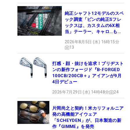
純正シャフト12モデルのスペ
ック調査「ピンの純正Sフレ
ックスは、カスタムの6X相
当」テーラー、キャロ…もチ
ェック！
2026年8月5日 (水) 16時15分
13
打感・顔・抜けを追求！ブリヂスト
ンの新作フォージド『B-FORGED
100CB/200CB＋』アイアンが9月
4日デビュー
2026年7月29日 (水) 14時48分
24
片岡尚之と契約！米カリフォルニア
発の高機能アイウェア
「SCHEYDEN」が、日本製造の新
作『GIMME』を発売