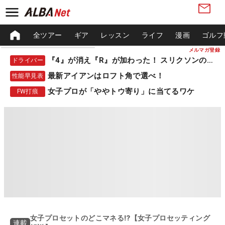
全ツアー
ギア
レッスン
ライフ
漫画
ゴルフ
メルマガ登録
『4』が消え『R』が加わった！ スリクソンの新作
ドライバー
最新アイアンはロフト角で選べ！
性能早見表
女子プロが「ややトウ寄り」に当てるワケ
FW打痕
女子プロセットのどこマネる⁉【女子プロセッティング
連載