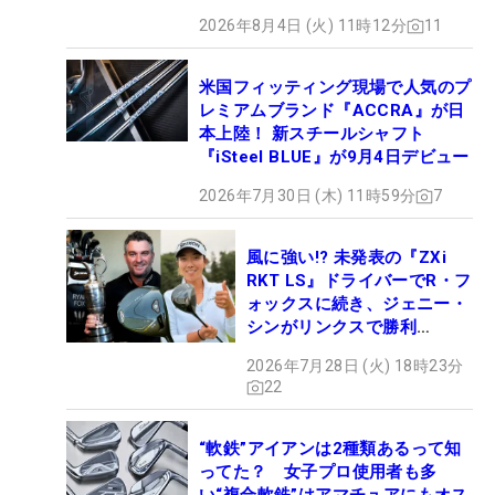
2026年8月4日 (火) 11時12分
11
米国フィッティング現場で人気のプ
レミアムブランド『ACCRA』が日
本上陸！ 新スチールシャフト
『iSteel BLUE』が9月4日デビュー
2026年7月30日 (木) 11時59分
7
風に強い!? 未発表の『ZXi
RKT LS』ドライバーでR・フ
ォックスに続き、ジェニー・
シンがリンクスで勝利
【WITB】
2026年7月28日 (火) 18時23分
22
“軟鉄”アイアンは2種類あるって知
ってた？ 女子プロ使用者も多