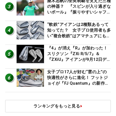
桑木志帆の全英制覇を支えた三種
3
の神器？ 『スピンが入り過ぎな
いボール』『振りやすいシャフ
ト』『真っすぐ飛ぶドライバ
ー』 #女子プロセッティング
“軟鉄”アイアンは2種類あるって
4
知ってた？ 女子プロ使用者も多
い“複合軟鉄”はアマチュアにもオ
ススメ！
『4』が消え『R』が加わった！
5
スリクソン『ZXi R/5/7』＆
『ZXiU』アイアンが9月12日デ
ビュー
女子プロ17人が好む“雲の上”の
6
快適性がさらに進化！ フットジ
ョイが『FJ Quantum』の新作を
発表、8月7日デビュー
ランキングをもっと見る