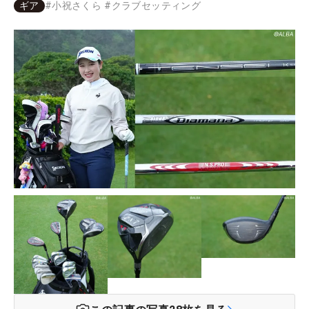
ギア
#
小祝さくら
#
クラブセッティング