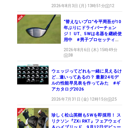
2026年8月3日 (月) 13時51分
12
“替えないプロ”今平周吾が10
年ぶりにドライバーチェン
ジ！ UT、5Wは名器を継続使
用中 #男子プロセッティン
グ
2026年8月6日 (木) 15時49分
38
ウェッジってどれも一緒に見えるけ
ど…違いってあるの？ 最新24モデ
ルの性能早見表を作ってみた #ギ
アカタログ2026
2026年7月31日 (金) 12時15分
25
珍しく松山英樹も5Wを即採用！ ス
リクソン『ZXi RKT』フェアウェイ
＆ハイブリッド、9月12日デビュー