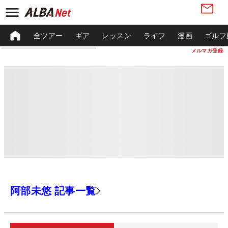
全ツアー
ギア
レッスン
ライフ
漫画
ゴルフ
メルマガ登録
阿部未悠 記事一覧