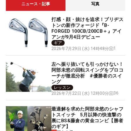
ニュース・記事
写真
打感・顔・抜けを追求！ブリヂス
トンの新作フォージド『B-
FORGED 100CB/200CB＋』アイ
アンが9月4日デビュー
ギア
1
2026年7月29日 (水) 14時48分
左へ振り抜いても引っかけない！
阿部未悠の回転スイングをプロコ
ーチが徹底分析 #優勝者のスイ
ング
レッスン
36
2026年7月22日 (水) 12時00分
最適解を求めた阿部未悠のシャフ
トスイッチ 5月以降の快進撃の
裏にBS&藤倉の黄金コンビ【勝者
のギア】