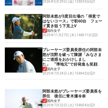
1
2026年5月29日 (金) 12時33分
阿部未悠が3度目出場の「得意で
はないコース」で初60台 フェー
ド貫き狙う下克上V
国内女子
2
2025年11月27日 (木) 16時11分
プレーヤーズ委員長辞任の阿部未
悠が沈黙を破って陳謝「みなさま
にご迷惑をおかけしまし
た」 “準地元”で好発進も笑顔な
し
国内女子
1
2025年7月24日 (木) 15時42分
阿部未悠がプレーヤーズ委員長を
辞任 後任に青木瀬令奈
国内女子
1
2025年7月22日 (火) 15時04分