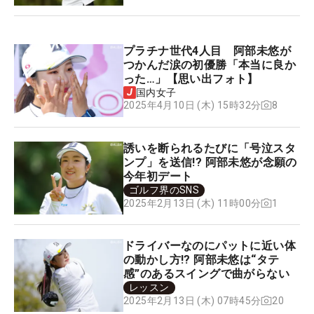
プラチナ世代4人目 阿部未悠が
つかんだ涙の初優勝「本当に良か
った…」【思い出フォト】
国内女子
8
2025年4月10日 (木) 15時32分
誘いを断られるたびに「号泣スタ
ンプ」を送信!? 阿部未悠が念願の
今年初デート
ゴルフ界のSNS
1
2025年2月13日 (木) 11時00分
ドライバーなのにパットに近い体
の動かし方!? 阿部未悠は“タテ
感”のあるスイングで曲がらない
レッスン
20
2025年2月13日 (木) 07時45分