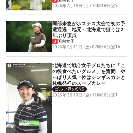
国内女子
9
2026年7月18日 (土) 16時18分
阿部未悠がホステス大会で初の予
選通過 地元・北海道で狙うは2
年ぶり頂点
国内女子
16
2026年7月11日 (土) 07時56分
北海道で戦う女子プロたちに「こ
の後食べたいグルメ」を質問 や
っぱり人気上位はジンギスカンと
札幌発祥のスープカレー
ゴルフ界のSNS
1
2026年7月10日 (金) 11時00分