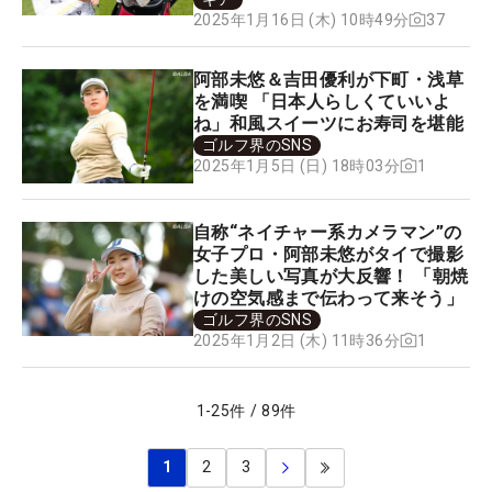
37
2025年1月16日 (木) 10時49分
阿部未悠＆吉田優利が下町・浅草
を満喫 「日本人らしくていいよ
ね」和風スイーツにお寿司を堪能
ゴルフ界のSNS
1
2025年1月5日 (日) 18時03分
自称“ネイチャー系カメラマン”の
女子プロ・阿部未悠がタイで撮影
した美しい写真が大反響！ 「朝焼
けの空気感まで伝わって来そう」
ゴルフ界のSNS
1
2025年1月2日 (木) 11時36分
1
-
25
件
/
89
件
1
2
3