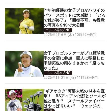
昨年初優勝の女子プロがハワイの
パワースポットに大感動！ 「どろ
で靴が終了」「回復不可」も得意
の写真をSNSで大公開
ゴルフ界のSNS
1
2025年2月6日 (木) 10時59分
女子プロゴルファーがプロ野球戦
手の合宿に参加 巨人に移籍した
甲斐拓也の頭をまさかの「蹴っち
ゃった」
ゴルフ界のSNS
1
2025年1月21日 (火) 11時28分
”ギアオタク”阿部未悠の14本を直
撃！ BSアイアンは顔とソールが
他と違う？ スチールファイバー
はやっぱりいい？ ウェッジの顔
に求めるのは”真っすぐ”？
ギア