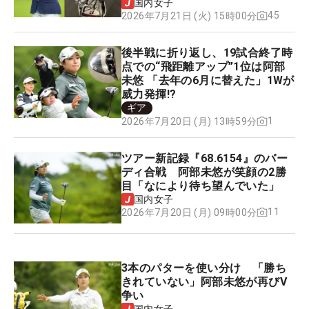
国内女子
45
2026年7月21日 (火) 15時00分
後半戦に折り返し、19試合終了時
点での“飛距離アップ”1位は阿部
未悠 「去年の6月に替えた」1Wが
威力発揮!?
ギア
1
2026年7月20日 (月) 13時59分
ツアー新記録『68.6154』のバー
ディ合戦 阿部未悠が笑顔の2勝
目「なにより待ち望んでいた」
国内女子
11
2026年7月20日 (月) 09時00分
3本のパターを使い分け 「勝ち
きれていない」阿部未悠が再びV
争い