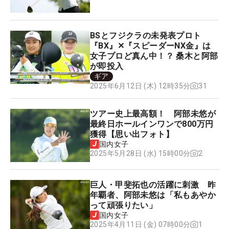
BSとフジクラの未発表プロト
『BX』✕『スピーダーNX金』は
女子プロど真ん中！？ 桑木と阿部
が即投入
ギア
31
2025年6月12日 (木) 12時35分
ツアー史上最高額！ 阿部未悠が
最終日ホールインワンで800万円
獲得【思い出フォト】
国内女子
2
2025年5月28日 (水) 15時00分
巨人・甲斐拓也の活躍に刺激 昨
年覇者、阿部未悠は「私もあやか
って頑張りたい」
国内女子
1
2025年4月11日 (金) 07時00分