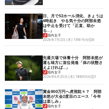
日、月で52ホール消化、きょうは
4時起き やる気十分の阿部未悠
は中止を受けて「正直、助か
る…」
国内女子
6
2026年7月2日 (木) 15時16分
先週欠場で休養十分 阿部未悠が
運も味方に首位発進「体の状態さ
えよければ…」
国内女子
1
2026年6月25日 (木) 18時55分
賞金800万円へ虎視眈々？ 阿部
未悠が大会2度目のエース「今年
は楽しみ」
国内女子