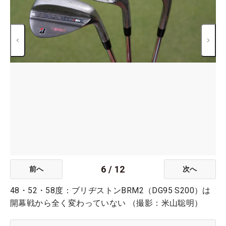
6
/
12
前へ
次へ
48・52・58度：ブリヂストンBRM2（DG95 S200）は
開幕戦から全く変わっていない （撮影：米山聡明）