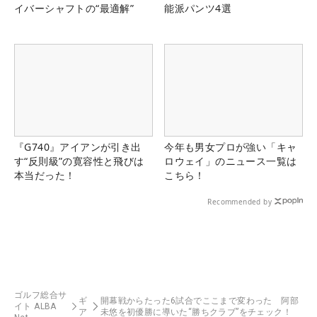
イバーシャフトの“最適解”
能派パンツ4選
『G740』アイアンが引き出
今年も男女プロが強い「キャ
す“反則級”の寛容性と飛びは
ロウェイ」のニュース一覧は
本当だった！
こちら！
Recommended by
ゴルフ総合サ
ギ
開幕戦からたった6試合でここまで変わった 阿部
イト ALBA
ア
未悠を初優勝に導いた“勝ちクラブ”をチェック！