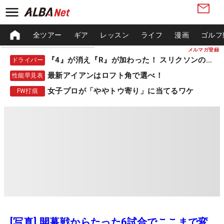
全ツアー
ギア
レッスン
ライフ
漫画
ゴルフ
メルマガ登録
『4』が消え『R』が加わった！ スリクソンの新作
ドライバー
最新アイアンはロフト角で選べ！
性能早見表
女子プロが「ややトウ寄り」に当てるワケ
FW打痕
[写真] 開幕戦からたった6試合でここまで変