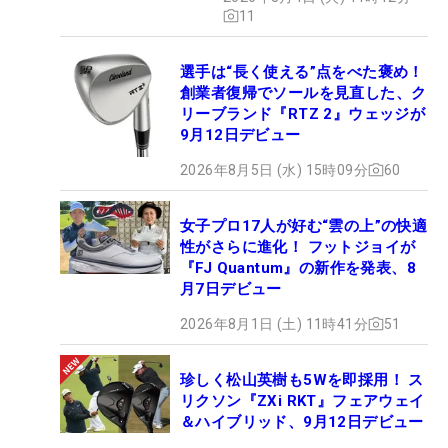
11
選手は“長く使える”点をべた褒め！
創業者復帰でソールを見直した、ク
リーブランド『RTZ 2』ウェッジが
9月12日デビュー
2026年8月5日 (水) 15時09分
60
女子プロ17人が好む“雲の上”の快適
性がさらに進化！ フットジョイが
『FJ Quantum』の新作を発表、8
月7日デビュー
2026年8月1日 (土) 11時41分
51
珍しく松山英樹も5Wを即採用！ ス
リクソン『ZXi RKT』フェアウェイ
＆ハイブリッド、9月12日デビュー