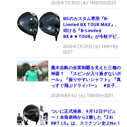
2026年7月30日 (木) 14時20分
33
BSのカスタム専用『B-
Limited BX TOUR MAX』、
叩ける『B-Limited
BX★★TOUR』が今秋デビュ
ー
2026年7月29日 (水) 14時18分
27
桑木志帆の全英制覇を支えた三種の
神器？ 『スピンが入り過ぎないボ
ール』『振りやすいシャフト』『真
っすぐ飛ぶドライバー』 #女子プ
ロセッティング
2026年8月4日 (火) 15時00分
31
ついに正式発表、9月12日デビュ
ー！未発表時から2勝した『ZXi
RKT LS』は、スリクソン史上No.1