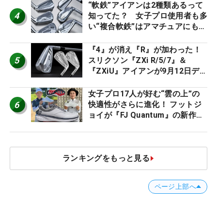
ー』 #女子プロセッティング
“軟鉄”アイアンは2種類あるって
4
知ってた？ 女子プロ使用者も多
い“複合軟鉄”はアマチュアにもオ
ススメ！
『4』が消え『R』が加わった！
5
スリクソン『ZXi R/5/7』＆
『ZXiU』アイアンが9月12日デ
ビュー
女子プロ17人が好む“雲の上”の
6
快適性がさらに進化！ フットジ
ョイが『FJ Quantum』の新作を
発表、8月7日デビュー
ランキングをもっと見る
ページ上部へ