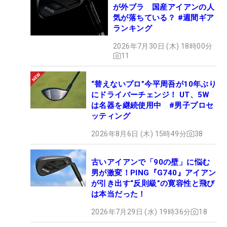
が外ブラ 国産アイアンの人
気が落ちている？ #週間ギア
ランキング
2026年7月30日 (木) 18時00分
11
“替えないプロ”今平周吾が10年ぶり
にドライバーチェンジ！ UT、5W
は名器を継続使用中 #男子プロセ
ッティング
2026年8月6日 (木) 15時49分
38
古いアイアンで「90の壁」に悩む
男が激変！PING『G740』アイアン
が引き出す“反則級”の寛容性と飛び
は本当だった！
2026年7月29日 (水) 19時36分
18