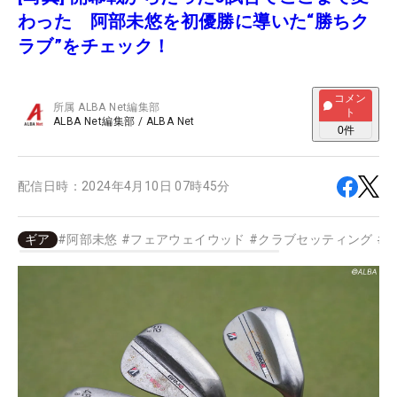
わった 阿部未悠を初優勝に導いた“勝ちク
ラブ”をチェック！
コメン
所属
ALBA Net編集部
ト
ALBA Net編集部
/
ALBA Net
0
件
配信日時：
2024年4月10日 07時45分
ギア
#
阿部未悠
#
フェアウェイウッド
#
クラブセッティング
#