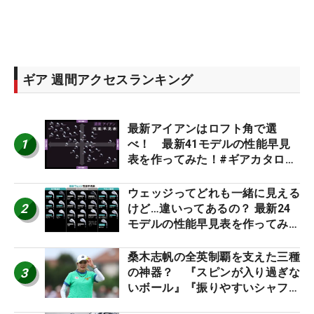
ギア 週間アクセスランキング
最新アイアンはロフト角で選
1
べ！ 最新41モデルの性能早見
表を作ってみた！#ギアカタログ
2026
ウェッジってどれも一緒に見える
2
けど…違いってあるの？ 最新24
モデルの性能早見表を作ってみ
た #ギアカタログ2026
桑木志帆の全英制覇を支えた三種
3
の神器？ 『スピンが入り過ぎな
いボール』『振りやすいシャフ
ト』『真っすぐ飛ぶドライバ