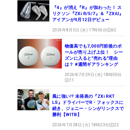
『4』が消え『R』が加わった！ ス
リクソン『ZXi R/5/7』＆『ZXiU』
アイアンが9月12日デビュー
2026年8月5日 (水) 17時56分
62
物価高でも7,000円前後のボ
ールが売り上げ上位！ シー
ズンに入ると“売れる”理由
は？ #週間ギアランキング
2026年7月29日 (水) 18時00分
11
風に強い!? 未発表の『ZXi RKT
LS』ドライバーでR・フォックスに
続き、ジェニー・シンがリンクスで
勝利【WITB】
2026年7月28日 (火) 18時23分
22