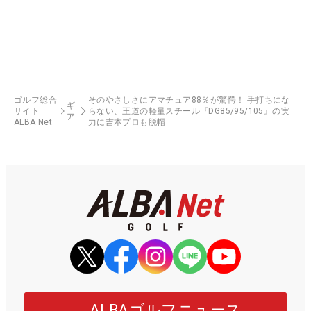
ゴルフ総合
そのやさしさにアマチュア88％が驚愕！ 手打ちにな
ギ
サイト
らない、王道の軽量スチール『DG85/95/105』の実
ア
ALBA Net
力に吉本プロも脱帽
ALBAゴルフニュース