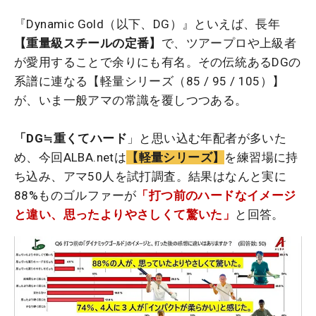
『Dynamic Gold（以下、DG）』といえば、長年
【重量級スチールの定番】
で、ツアープロや上級者
が愛用することで余りにも有名。その伝統あるDGの
系譜に連なる【軽量シリーズ（85 / 95 / 105）】
が、いま一般アマの常識を覆しつつある。
「DG≒重くてハード
」と思い込む年配者が多いた
め、今回ALBA.netは
【軽量シリーズ】
を練習場に持
ち込み、アマ50人を試打調査。結果はなんと実に
88%ものゴルファーが
「打つ前のハードなイメージ
と違い、思ったよりやさしくて驚いた」
と回答。