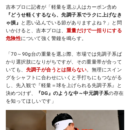
吉本プロに記者が「軽量を選ぶ人はカーボン含め
『どうせ軽くするなら、先調子系でラクに上げなき
ゃ損』
と思い込んでいる節がありますよね？」と問
いかけると、吉本プロは、
重量だけで一括りにする
危険性
について強く警鐘を鳴らす。
「70～90g台の重量を選ぶ際、市場では先調子系ば
かり選択肢になりがちですが、その重量帯が合って
いても、
先調子が合うとは限らない
。無理にスイン
グをシャフトに合わせにいくと手打ちにもつながる
し、先入観で『軽量＝球を上げられる先調子系』と
決めつけず、
『DG』のような中～中元調子系
の存在
を知ってほしいです」