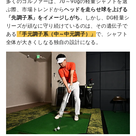
多くのゴルファーは、70～90gの軽量シャフトを選
ぶ際、市場トレンドから
ヘッドを走らせ球を上げる
「先調子系」をイメージしがち
。しかし、DG軽量シ
リーズが頑なに守り続けているのは、その遺伝子で
ある
「手元調子系（中～中元調子）」
で、シャフト
全体が大きくしなる独自の設計になる。