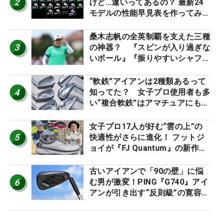
2
けど…違いってあるの？ 最新24
モデルの性能早見表を作ってみ
た #ギアカタログ2026
桑木志帆の全英制覇を支えた三種
3
の神器？ 『スピンが入り過ぎな
いボール』『振りやすいシャフ
ト』『真っすぐ飛ぶドライバ
ー』 #女子プロセッティング
“軟鉄”アイアンは2種類あるって
4
知ってた？ 女子プロ使用者も多
い“複合軟鉄”はアマチュアにもオ
ススメ！
女子プロ17人が好む“雲の上”の
5
快適性がさらに進化！ フットジ
ョイが『FJ Quantum』の新作を
発表、8月7日デビュー
古いアイアンで「90の壁」に悩
6
む男が激変！PING『G740』アイ
アンが引き出す“反則級”の寛容性
と飛びは本当だった！