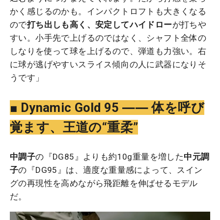
かく感じるのかも。インパクトロフトも大きくなる
ので
打ち出しも高く、安定してハイドロー
が打ちや
すい。小手先で上げるのではなく、シャフト全体の
しなりを使って球を上げるので、弾道も力強い。右
に球が逃げやすいスライス傾向の人に武器になりそ
うです」
■ Dynamic Gold 95 ―― 体を呼び
覚ます、王道の“重柔”
中調子
の『DG85』よりも約10g重量を増した
中元調
子
の『DG95』は、適度な重量感によって、スイン
グの再現性を高めながら飛距離を伸ばせるモデル
だ。