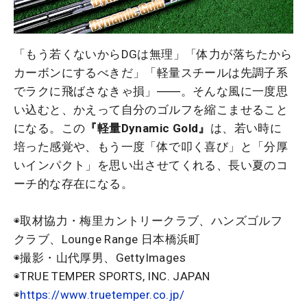
「もう若くないからDGは無理」「体力が落ちたから
カーボンにするべきだ」「軽量スチールは先調子系
でラクに飛ばさなきゃ損」――。そんな風に一度思
い込むと、かえって自分のゴルフを縮こませること
になる。この
『軽量Dynamic Gold』
は、若い時に
培った感覚や、もう一度「体で叩く喜び」と「分厚
いインパクト」を思い出させてくれる、長い夏のコ
ーチ的な存在になる。
◉取材協力・梅里カントリークラブ、ハンズゴルフ
クラブ、Lounge Range 日本橋浜町
◉撮影・山代厚男、GettyImages
◉TRUE TEMPER SPORTS, INC. JAPAN
◉
https://www.truetemper.co.jp/