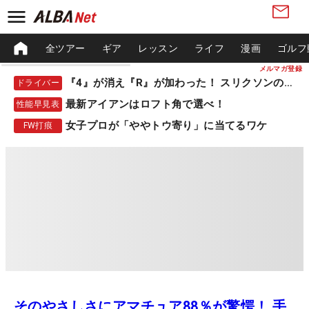
全ツアー
ギア
レッスン
ライフ
漫画
ゴルフ
メルマガ登録
『4』が消え『R』が加わった！ スリクソンの新作
ドライバー
最新アイアンはロフト角で選べ！
性能早見表
女子プロが「ややトウ寄り」に当てるワケ
FW打痕
そのやさしさにアマチュア88％が驚愕！ 手