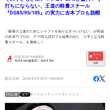
打ちにならない、王道の軽量スチール
『DG85/95/105』の実力に吉本プロも脱帽
「顧客の上達のためにシャフトを知らなきゃいけない」が持論
の吉本巧プロが、アマ50人試打でも結果の出た「上手くなる軽
量スチール」を激推し！
コメン
所属
ALBA Net編集部
ト
ALBA Net編集部
/
ALBA Net
0
件
配信日時：
2026年5月29日 16時56分
ギア
#
トゥルーテンパー
#
シャフト
PR記事