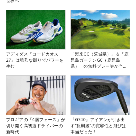
世界へ
アディダス『コードカオス
「潮来CC（茨城県）」＆「鹿
27』は強烈な蹴りでパワーを
児島ガーデンGC（鹿児島
生む
県）」の無料プレー券が当た
る！！
プロギアの「4層フェース」が
『G740』アイアンが引き出
切り開く高初速ドライバーの
す“反則級”の寛容性と飛びは
新時代
本当だった！