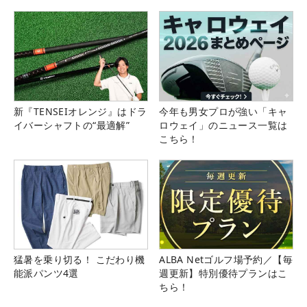
新『TENSEIオレンジ』はドラ
今年も男女プロが強い「キャ
イバーシャフトの“最適解”
ロウェイ」のニュース一覧は
こちら！
猛暑を乗り切る！ こだわり機
ALBA Netゴルフ場予約／【毎
能派パンツ4選
週更新】特別優待プランはこ
ちら！