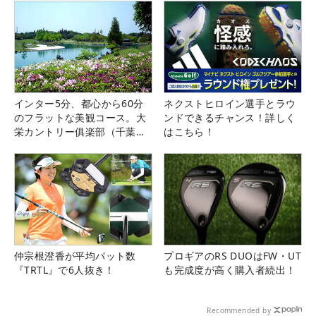
インター5分、都心から60分
ネクストヒロイン選手とラウ
のフラットな美観コース。大
ンドできるチャンス！詳しく
栄カントリー俱楽部（千葉
はこちら！
県）
仲宗根澄香が平均パット数
プロギアのRS DUOはFW・UT
『TRTL』で6人抜き！
も完成度が高く購入者続出！
Recommended by