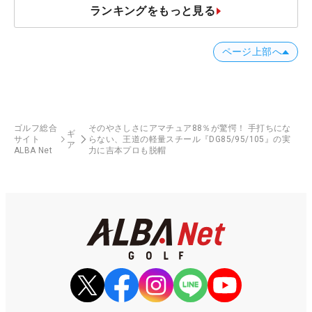
ランキングをもっと見る
ページ上部へ
ゴルフ総合
そのやさしさにアマチュア88％が驚愕！ 手打ちにな
ギ
サイト
らない、王道の軽量スチール『DG85/95/105』の実
ア
ALBA Net
力に吉本プロも脱帽