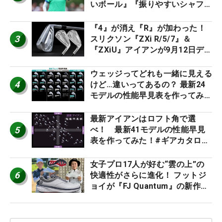
いボール』『振りやすいシャフ
ト』『真っすぐ飛ぶドライバ
ー』 #女子プロセッティング
『4』が消え『R』が加わった！
3
スリクソン『ZXi R/5/7』＆
『ZXiU』アイアンが9月12日デ
ビュー
ウェッジってどれも一緒に見える
4
けど…違いってあるの？ 最新24
モデルの性能早見表を作ってみ
た #ギアカタログ2026
最新アイアンはロフト角で選
5
べ！ 最新41モデルの性能早見
表を作ってみた！#ギアカタログ
2026
女子プロ17人が好む“雲の上”の
6
快適性がさらに進化！ フットジ
ョイが『FJ Quantum』の新作を
発表、8月7日デビュー