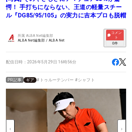
愕！ 手打ちにならない、王道の軽量スチー
ル『DG85/95/105』の実力に吉本プロも脱帽
コメン
所属
ALBA Net編集部
ト
ALBA Net編集部
/
ALBA Net
0
件
配信日時：
2026年5月29日 16時56分
ギア
#
トゥルーテンパー
#
シャフト
PR記事