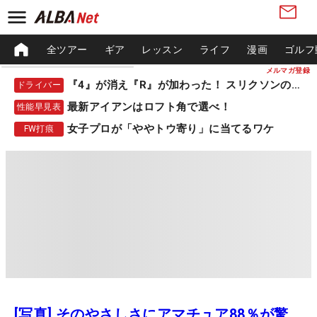
全ツアー
ギア
レッスン
ライフ
漫画
ゴルフ
メルマガ登録
『4』が消え『R』が加わった！ スリクソンの新作
ドライバー
最新アイアンはロフト角で選べ！
性能早見表
女子プロが「ややトウ寄り」に当てるワケ
FW打痕
[写真] そのやさしさにアマチュア88％が驚