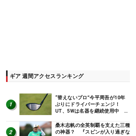
ギア 週間アクセスランキング
“替えないプロ”今平周吾が10年
1
ぶりにドライバーチェンジ！
UT、5Wは名器を継続使用中 #
男子プロセッティング
桑木志帆の全英制覇を支えた三種
2
の神器？ 『スピンが入り過ぎな