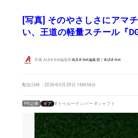
[写真] そのやさしさにアマ
い、王道の軽量スチール『DG8
所属
ALBA Net編集部
ALBA Net編集部
/
ALBA Net
配信日時：
2026年5月29日 16時56分
ギア
#
トゥルーテンパー
#
シャフト
PR記事