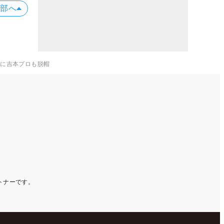
上部へ
力に吉本プロも脱帽
ートナーです。