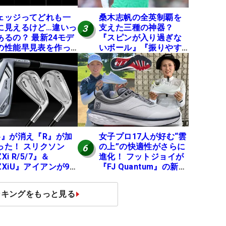
ェッジってどれも一
桑木志帆の全英制覇を
に見えるけど…違いっ
支えた三種の神器？
3
あるの？ 最新24モデ
『スピンが入り過ぎな
の性能早見表を作っ
いボール』『振りやす
みた #ギアカタログ
いシャフト』『真っす
26
ぐ飛ぶドライバー』 #
女子プロセッティング
4』が消え『R』が加
女子プロ17人が好む“雲
った！ スリクソン
の上”の快適性がさらに
6
Xi R/5/7』＆
進化！ フットジョイが
ZXiU』アイアンが9
『FJ Quantum』の新作
12日デビュー
を発表、8月7日デビュ
ー
ンキングをもっと見る