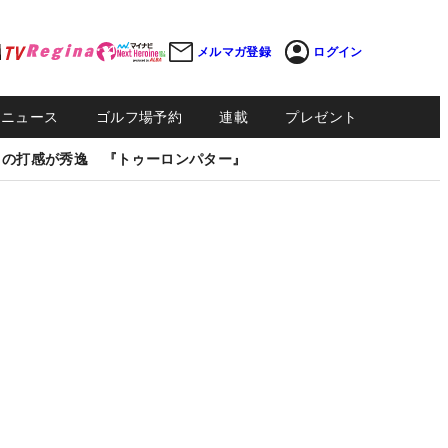
メルマガ登録
ログイン
Sニュース
ゴルフ場予約
連載
プレゼント
しの打感が秀逸 『トゥーロンパター』