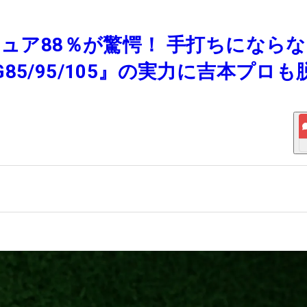
チュア88％が驚愕！ 手打ちにならな
5/95/105』の実力に吉本プロも