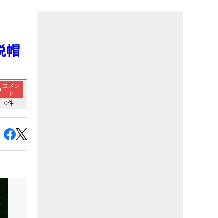
脱帽
コメン
ト
0
件