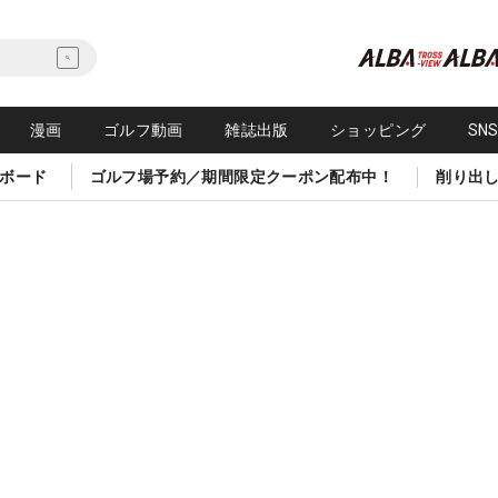
漫画
ゴルフ動画
雑誌出版
ショッピング
SN
ボード
ゴルフ場予約／期間限定クーポン配布中！
削り出