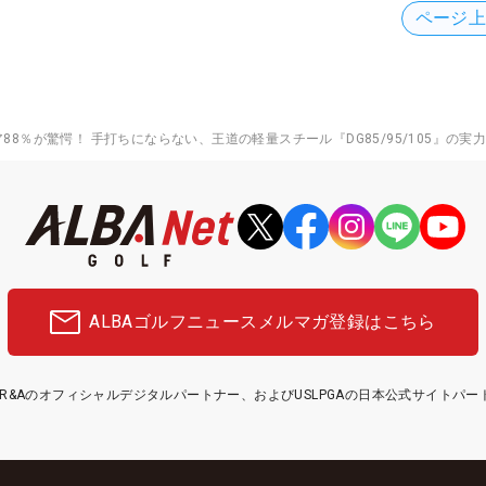
ページ
8％が驚愕！ 手打ちにならない、王道の軽量スチール『DG85/95/105』の実
ALBAゴルフニュース
メルマガ登録はこちら
etはR&Aのオフィシャルデジタルパートナー、およびUSLPGAの日本公式サイトパ