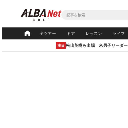
全ツアー
ギア
レッスン
ライフ
松山英樹ら出場 米男子リーダー
注目