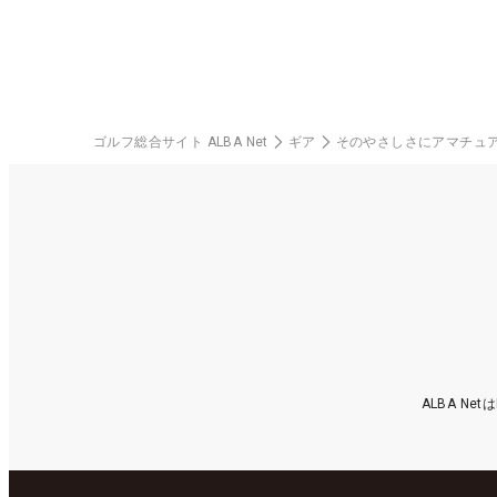
ゴルフ総合サイト ALBA Net
ギア
そのやさしさにアマチュア8
ALBA N