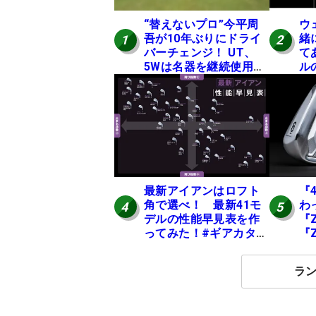
“替えないプロ”今平周
ウ
吾が10年ぶりにドライ
緒
1
2
バーチェンジ！ UT、
て
5Wは名器を継続使用
ル
中 #男子プロセッティ
て
ング
20
最新アイアンはロフト
『
角で選べ！ 最新41モ
わ
4
5
デルの性能早見表を作
『Z
ってみた！#ギアカタロ
『
グ2026
月
ラ