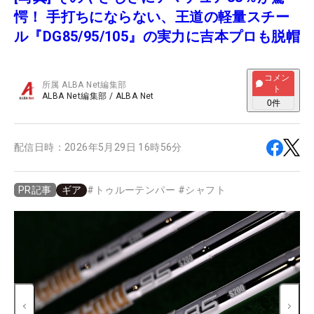
愕！ 手打ちにならない、王道の軽量スチー
ル『DG85/95/105』の実力に吉本プロも脱帽
コメン
所属
ALBA Net編集部
ト
ALBA Net編集部
/
ALBA Net
0
件
配信日時：
2026年5月29日 16時56分
ギア
#
トゥルーテンパー
#
シャフト
PR記事