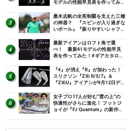
モデルの性能早見表を作ってみ
た #ギアカタログ2026
桑木志帆の全英制覇を支えた三種
3
の神器？ 『スピンが入り過ぎな
いボール』『振りやすいシャフ
ト』『真っすぐ飛ぶドライバ
ー』 #女子プロセッティング
最新アイアンはロフト角で選
4
べ！ 最新41モデルの性能早見
表を作ってみた！#ギアカタログ
2026
『4』が消え『R』が加わった！
5
スリクソン『ZXi R/5/7』＆
『ZXiU』アイアンが9月12日デ
ビュー
女子プロ17人が好む“雲の上”の
6
快適性がさらに進化！ フットジ
ョイが『FJ Quantum』の新作を
発表、8月7日デビュー