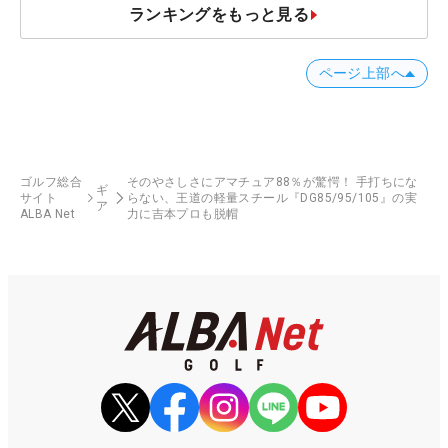
ランキングをもっと見る
ページ上部へ
ゴルフ総合
そのやさしさにアマチュア88％が驚愕！ 手打ちにな
ギ
サイト
らない、王道の軽量スチール『DG85/95/105』の実
ア
ALBA Net
力に吉本プロも脱帽