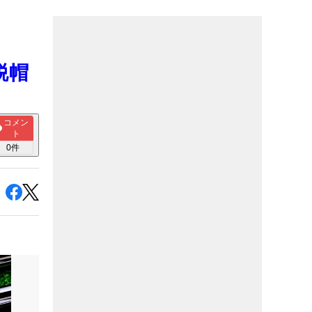
脱帽
コメン
ト
0
件