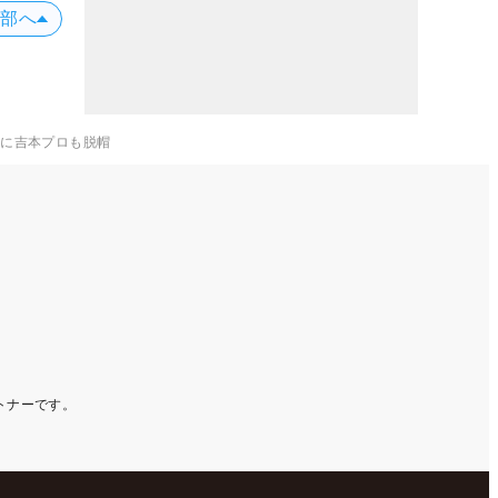
上部へ
力に吉本プロも脱帽
ートナーです。