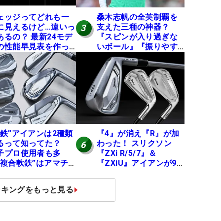
ェッジってどれも一
桑木志帆の全英制覇を
に見えるけど…違いっ
支えた三種の神器？
3
あるの？ 最新24モデ
『スピンが入り過ぎな
の性能早見表を作っ
いボール』『振りやす
みた #ギアカタログ
いシャフト』『真っす
26
ぐ飛ぶドライバー』 #
女子プロセッティング
軟鉄”アイアンは2種類
『4』が消え『R』が加
るって知ってた？
わった！ スリクソン
6
子プロ使用者も多
『ZXi R/5/7』＆
“複合軟鉄”はアマチ
『ZXiU』アイアンが9
アにもオススメ！
月12日デビュー
ンキングをもっと見る