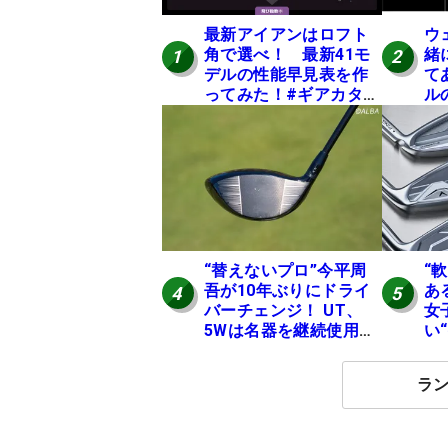
最新アイアンはロフト
ウ
角で選べ！ 最新41モ
緒
1
2
デルの性能早見表を作
て
ってみた！#ギアカタロ
ル
グ2026
て
20
“替えないプロ”今平周
“
吾が10年ぶりにドライ
あ
4
5
バーチェンジ！ UT、
女
5Wは名器を継続使用
い
中 #男子プロセッティ
ュ
ング
ラ