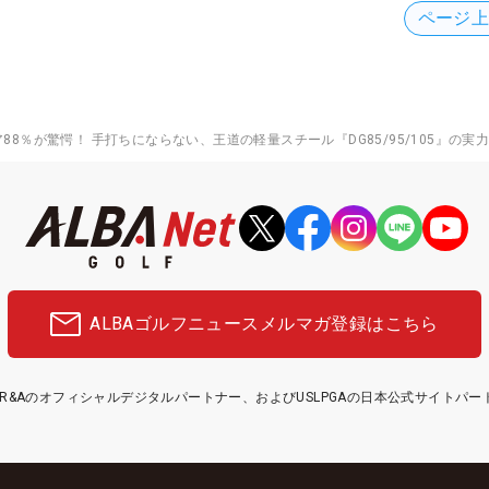
ページ
8％が驚愕！ 手打ちにならない、王道の軽量スチール『DG85/95/105』の実
ALBAゴルフニュース
メルマガ登録はこちら
etはR&Aのオフィシャルデジタルパートナー、およびUSLPGAの日本公式サイトパ