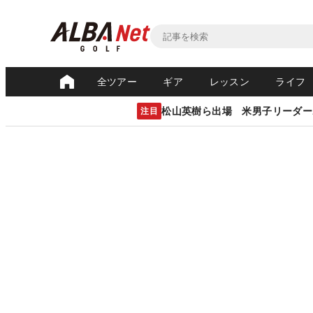
全ツアー
ギア
レッスン
ライフ
松山英樹ら出場 米男子リーダー
注目