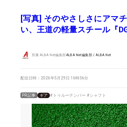
[写真] そのやさしさにアマ
い、王道の軽量スチール『DG8
所属
ALBA Net編集部
ALBA Net編集部
/
ALBA Net
配信日時：
2026年5月29日 16時56分
ギア
#
トゥルーテンパー
#
シャフト
PR記事