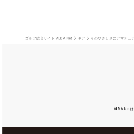
ゴルフ総合サイト ALBA Net
ギア
そのやさしさにアマチュア8
ALBA N