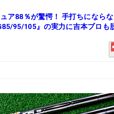
チュア88％が驚愕！ 手打ちにならな
5/95/105』の実力に吉本プロも