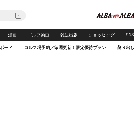
漫画
ゴルフ動画
雑誌出版
ショッピング
SN
ボード
ゴルフ場予約／毎週更新！限定優待プラン
削り出