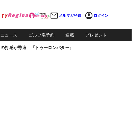
メルマガ登録
ログイン
Sニュース
ゴルフ場予約
連載
プレゼント
しの打感が秀逸 『トゥーロンパター』