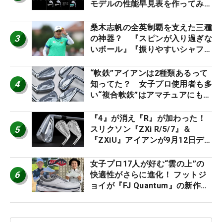
モデルの性能早見表を作ってみ
た #ギアカタログ2026
桑木志帆の全英制覇を支えた三種
3
の神器？ 『スピンが入り過ぎな
いボール』『振りやすいシャフ
ト』『真っすぐ飛ぶドライバ
ー』 #女子プロセッティング
“軟鉄”アイアンは2種類あるって
4
知ってた？ 女子プロ使用者も多
い“複合軟鉄”はアマチュアにもオ
ススメ！
『4』が消え『R』が加わった！
5
スリクソン『ZXi R/5/7』＆
『ZXiU』アイアンが9月12日デ
ビュー
女子プロ17人が好む“雲の上”の
6
快適性がさらに進化！ フットジ
ョイが『FJ Quantum』の新作を
発表、8月7日デビュー