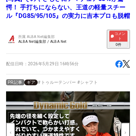
愕！ 手打ちにならない、王道の軽量スチー
ル『DG85/95/105』の実力に吉本プロも脱帽
コメン
所属
ALBA Net編集部
ト
ALBA Net編集部
/
ALBA Net
0
件
配信日時：
2026年5月29日 16時56分
ギア
#
トゥルーテンパー
#
シャフト
PR記事