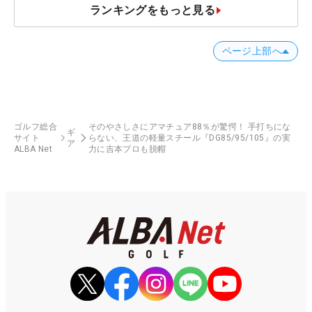
ランキングをもっと見る
ページ上部へ
ゴルフ総合
そのやさしさにアマチュア88％が驚愕！ 手打ちにな
ギ
サイト
らない、王道の軽量スチール『DG85/95/105』の実
ア
ALBA Net
力に吉本プロも脱帽