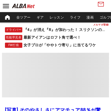
全ツアー
ギア
レッスン
ライフ
漫画
ゴルフ
メルマガ登録
『4』が消え『R』が加わった！ スリクソンの新作
ドライバー
最新アイアンはロフト角で選べ！
性能早見表
女子プロが「ややトウ寄り」に当てるワケ
FW打痕
[写真] そのやさしさにアマチュア88％が驚