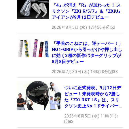
『4』が消え『R』が加わった！ ス
リクソン『ZXi R/5/7』＆『ZXiU』
アイアンが9月12日デビュー
2026年8月5日 (水) 17時56分
62
「手首のこねには、逆テーパー！」
NO1-GRIPから引っかけや押し出し
に効く3種の新作パターグリップが
8月8日デビュー
2026年7月30日 (木) 14時20分
33
ついに正式発表、9月12日デ
ビュー！未発表時から2勝し
た『ZXi RKT LS』は、スリ
クソン史上No.1ドライバー!?
【打ってみた】
2026年8月5日 (水) 11時31分
83