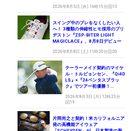
2026年8月5日 (水) 16時15分
13
スイング中のブレをなくしたい人
へ！ 3種類の伸縮性ヒモ採用のブリ
ヂストン『ZSP-BITER LIGHT
MAGICLACE』、8月8日デビュー
2026年8月8日 (土) 11時30分
30
テーラーメイド契約のマイケ
ル・トルビョンセン、『Qi4D
LS』×『24ベンタスブラッ
ク』でツアー初優勝！
【WITB】
2026年8月3日 (月) 12時23分
19
片岡尚之と契約！米カリフォルニア
発の高機能アイウェア
「SCHEYDEN」が、日本製造の新