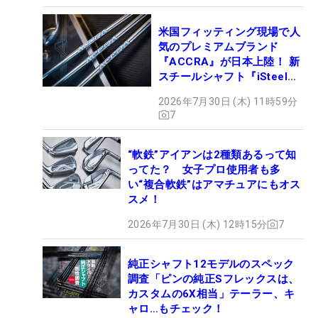
米国フィッティング現場で人
気のプレミアムブランド
『ACCRA』が日本上陸！ 新
スチールシャフト『iSteel
BLUE』が9月4日デビュー
2026年7月30日 (木) 11時59分
7
“軟鉄”アイアンは2種類あるって知
ってた？ 女子プロ使用者も多
い“複合軟鉄”はアマチュアにもオス
スメ！
2026年7月30日 (木) 12時15分
7
純正シャフト12モデルのスペック
調査「ピンの純正Sフレックスは、
カスタムの6X相当」テーラー、キ
ャロ…もチェック！