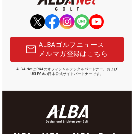
ALBAゴルフニュース
メルマガ登録はこちら
ALBA NetはR&Aのオフィシャルデジタルパートナー、および
USLPGAの日本公式サイトパートナーです。