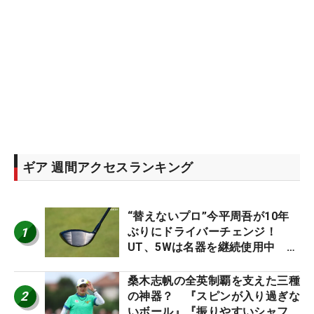
ギア 週間アクセスランキング
“替えないプロ”今平周吾が10年
1
ぶりにドライバーチェンジ！
UT、5Wは名器を継続使用中 #
男子プロセッティング
桑木志帆の全英制覇を支えた三種
2
の神器？ 『スピンが入り過ぎな
いボール』『振りやすいシャフ