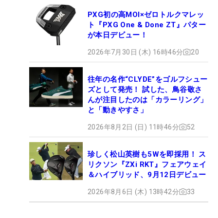
PXG初の高MOI×ゼロトルクマレッ
ト『PXG One & Done ZT』パター
が本日デビュー！
2026年7月30日 (木) 16時46分
20
往年の名作“CLYDE”をゴルフシュー
ズとして発売！ 試した、鳥谷敬さ
んが注目したのは「カラーリング」
と「動きやすさ」
2026年8月2日 (日) 11時46分
52
珍しく松山英樹も5Wを即採用！ ス
リクソン『ZXi RKT』フェアウェイ
＆ハイブリッド、9月12日デビュー
2026年8月6日 (木) 13時42分
33