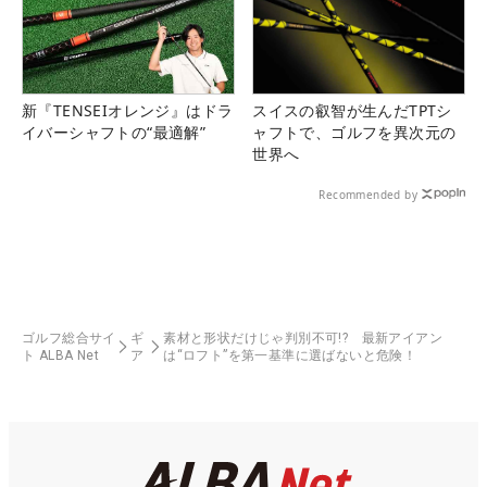
新『TENSEIオレンジ』はドラ
スイスの叡智が生んだTPTシ
イバーシャフトの“最適解”
ャフトで、ゴルフを異次元の
世界へ
Recommended by
ゴルフ総合サイ
ギ
素材と形状だけじゃ判別不可!? 最新アイアン
ト ALBA Net
ア
は“ロフト”を第一基準に選ばないと危険！