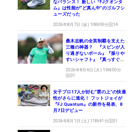
なバランス！ 新しい『FJクオンタ
ム』は性能が“ど真ん中”のゴルフシ
ューズだった
2026年8月7日 (金) 10時00分
14
桑木志帆の全英制覇を支えた
三種の神器？ 『スピンが入
り過ぎないボール』『振りや
すいシャフト』『真っすぐ飛
ぶドライバー』 #女子プロ
2026年8月4日 (火) 15時00分
セッティング
31
女子プロ17人が好む“雲の上”の快適
性がさらに進化！ フットジョイが
『FJ Quantum』の新作を発表、8
月7日デビュー
2026年8月1日 (土) 11時41分
51