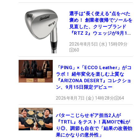
選手は“長く使える”点をべた
褒め！ 創業者復帰でソールを
見直した、クリーブランド
『RTZ 2』ウェッジが9月12
日デビュー
2026年8月5日 (水) 15時09分
60
「PING」×「ECCO Leather」がコ
ラボ！ 経年変化を楽しむ上質な
『ARIZONA DESERT』コレクショ
ン、9月15日限定デビュー
2026年8月7日 (金) 14時28分
64
パターこじらせギア担当2人が
『TRTL』をテスト！高MOIで転が
り◎、調節も自在で「結果の改善効
果にかなりの意外性」