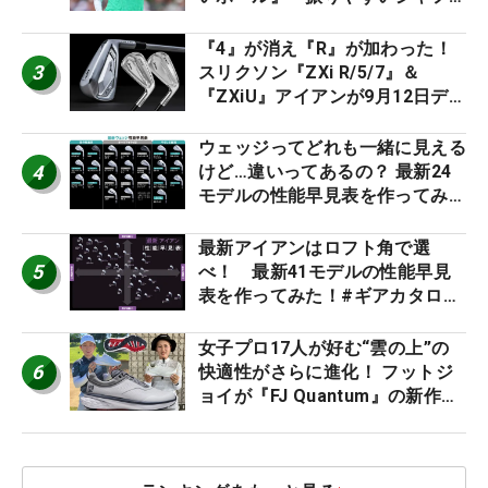
ト』『真っすぐ飛ぶドライバ
ー』 #女子プロセッティング
『4』が消え『R』が加わった！
3
スリクソン『ZXi R/5/7』＆
『ZXiU』アイアンが9月12日デ
ビュー
ウェッジってどれも一緒に見える
4
けど…違いってあるの？ 最新24
モデルの性能早見表を作ってみ
た #ギアカタログ2026
最新アイアンはロフト角で選
5
べ！ 最新41モデルの性能早見
表を作ってみた！#ギアカタログ
2026
女子プロ17人が好む“雲の上”の
6
快適性がさらに進化！ フットジ
ョイが『FJ Quantum』の新作を
発表、8月7日デビュー