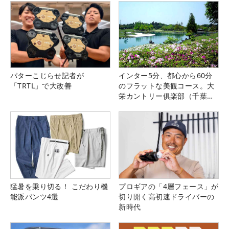
パターこじらせ記者が
インター5分、都心から60分
「TRTL」で大改善
のフラットな美観コース。大
栄カントリー俱楽部（千葉
県）
猛暑を乗り切る！ こだわり機
プロギアの「4層フェース」が
能派パンツ4選
切り開く高初速ドライバーの
新時代