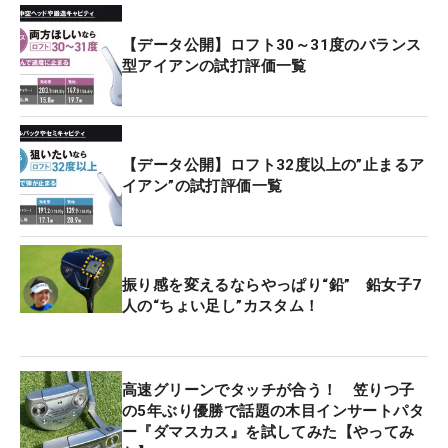
【データ公開】ロフト30～31度のバランス
型アイアンの試打評価一覧
【データ公開】ロフト32度以上の”止まるア
イアン”の試打評価一覧
振り感を変えるならやっぱり“鉛” 鉛女子7
人の“ちょい足し”カスタム！
高速グリーンでタッチが合う！ 笠りつ子
の5年ぶり優勝で話題の木目インサートパタ
ー『ダマスカス』を試してみた【やってみ