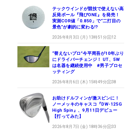
テックウインドが競技で使えない高
反発ボール『飛びONE』を発売！
実測COR値「0.850」で“二打目の
景色”が劇的に変わる!?
2026年8月3日 (月) 13時51分
12
“替えないプロ”今平周吾が10年ぶり
にドライバーチェンジ！ UT、5W
は名器を継続使用中 #男子プロセ
ッティング
2026年8月6日 (木) 15時49分
38
お助けドルフィンが激スピンに！
ノーメッキのキャスコ『DW-125G
High Spin』、9月11日デビュー
【打ってみた】
2026年8月7日 (金) 18時36分
33