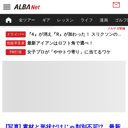
全ツアー
ギア
レッスン
ライフ
漫画
ゴルフ
メルマガ登録
『4』が消え『R』が加わった！ スリクソンの新作
ドライバー
最新アイアンはロフト角で選べ！
性能早見表
女子プロが「ややトウ寄り」に当てるワケ
FW打痕
[写真] 素材と形状だけじゃ判別不可!? 最新