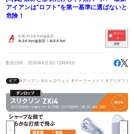
アイアンは“ロフト”を第一基準に選ばないと
危険！
コメン
所属
ALBA Net編集部
ト
ALBA Net編集部
/
ALBA Net
0
件
配信日時：
2026年6月3日 12時45分
ギア
#
アイアン
#
キャロウェイ
#
テーラーメイド
#
ブリヂスト