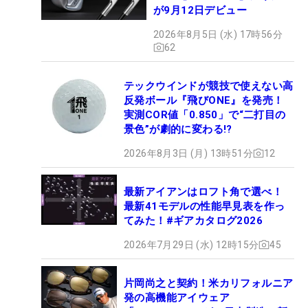
が9月12日デビュー
2026年8月5日 (水) 17時56分
62
テックウインドが競技で使えない高
反発ボール『飛びONE』を発売！
実測COR値「0.850」で“二打目の
景色”が劇的に変わる!?
2026年8月3日 (月) 13時51分
12
最新アイアンはロフト角で選べ！
最新41モデルの性能早見表を作っ
てみた！#ギアカタログ2026
2026年7月29日 (水) 12時15分
45
片岡尚之と契約！米カリフォルニア
発の高機能アイウェア