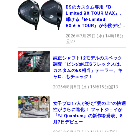
BSのカスタム専用『B-
Limited BX TOUR MAX』、
叩ける『B-Limited
BX★★TOUR』が今秋デビュ
ー
2026年7月29日 (水) 14時18分
27
純正シャフト12モデルのスペック
調査「ピンの純正Sフレックスは、
カスタムの6X相当」テーラー、キ
ャロ…もチェック！
2026年8月5日 (水) 16時15分
13
女子プロ17人が好む“雲の上”の快適
性がさらに進化！ フットジョイが
『FJ Quantum』の新作を発表、8
月7日デビュー