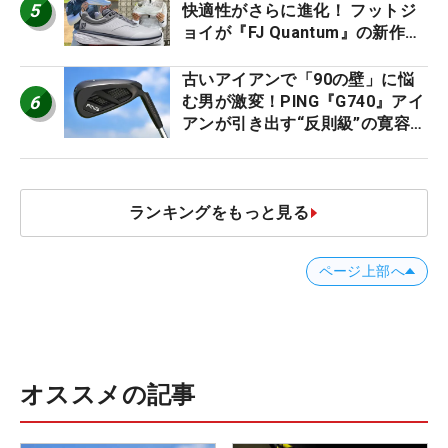
5
快適性がさらに進化！ フットジ
ョイが『FJ Quantum』の新作を
発表、8月7日デビュー
古いアイアンで「90の壁」に悩
6
む男が激変！PING『G740』アイ
アンが引き出す“反則級”の寛容性
と飛びは本当だった！
ランキングをもっと見る
ページ上部へ
オススメの記事