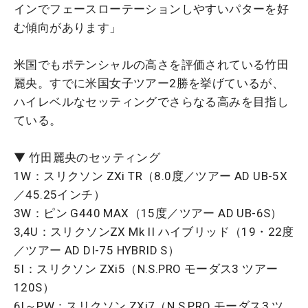
インでフェースローテーションしやすいパターを好
む傾向があります」
米国でもポテンシャルの高さを評価されている竹田
麗央。すでに米国女子ツアー2勝を挙げているが、
ハイレベルなセッティングでさらなる高みを目指し
ている。
▼ 竹田麗央のセッティング
1W：スリクソン ZXi TR（8.0度／ツアー AD UB-5X
／45.25インチ）
3W：ピン G440 MAX（15度／ツアー AD UB-6S）
3,4U：スリクソンZX Mk II ハイブリッド（19・22度
／ツアー AD DI-75 HYBRID S）
5I：スリクソン ZXi5（N.S.PRO モーダス3 ツアー
120S）
6I～PW：スリクソン ZXi7（N.S.PRO モーダス3 ツ