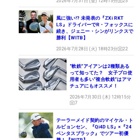
2026年7月31日 (金) 12時15分
25
風に強い!? 未発表の『ZXi RKT
LS』ドライバーでR・フォックスに
続き、ジェニー・シンがリンクスで
勝利【WITB】
2026年7月28日 (火) 18時23分
22
“軟鉄”アイアンは2種類ある
って知ってた？ 女子プロ使
用者も多い“複合軟鉄”はアマ
チュアにもオススメ！
2026年7月30日 (木) 12時15分
7
テーラーメイド契約のマイケル・ト
ルビョンセン、『Qi4D LS』×『24
ベンタスブラック』でツアー初優
勝！【WITB】