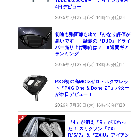
100CB/200CB＋』アイアンが9月
4日デビュー
2026年7月29日 (水) 14時48分
24
初速も飛距離も出て「かなり評価が
高いです」 話題の『DUO』ドライ
バー売り上げ動向は？ #週間ギア
ランキング
2026年7月28日 (火) 18時00分
11
PXG初の高MOI×ゼロトルクマレッ
ト『PXG One & Done ZT』パター
が本日デビュー！
2026年7月30日 (木) 16時46分
20
『4』が消え『R』が加わっ
た！ スリクソン『ZXi
R/5/7』＆『ZXiU』アイアン