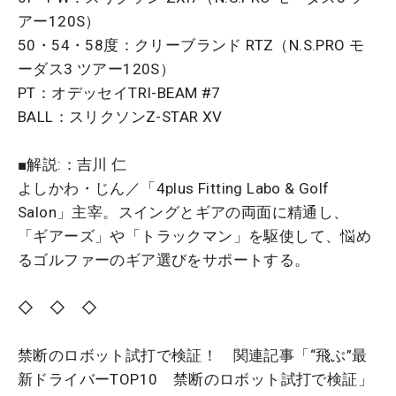
アー120S）
50・54・58度：クリーブランド RTZ（N.S.PRO モ
ーダス3 ツアー120S）
PT：オデッセイTRI-BEAM #7
BALL：スリクソンZ-STAR XV
■解説:：吉川 仁
よしかわ・じん／「4plus Fitting Labo & Golf
Salon」主宰。スイングとギアの両面に精通し、
「ギアーズ」や「トラックマン」を駆使して、悩め
るゴルファーのギア選びをサポートする。
◇ ◇ ◇
禁断のロボット試打で検証！ 関連記事「
“飛ぶ”最
新ドライバーTOP10 禁断のロボット試打で検証
」