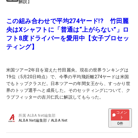
解説】
この組み合わせで平均274ヤード!? 竹田麗
央はXシャフトに「普通は“上がらない”」ロ
フト8度ドライバーを愛用中【女子プロセッ
ティング】
米国ツアー2年目を迎えた竹田麗央。現在の世界ランキングは
19位（5月20日時点）で、今季の平均飛距離274ヤードは米国
でもトップクラスだ。日本ツアーの年間女王から、すっかり世
界のトップ選手へと成長した。そのセッティングについて、ク
ラブフィッターの吉川仁氏に解説してもらった。
コメン
所属
ALBA Net編集部
ト
ALBA Net編集部
/
ALBA Net
0
件