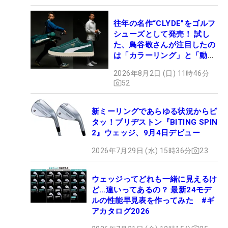
往年の名作“CLYDE”をゴルフ
シューズとして発売！ 試し
た、鳥谷敬さんが注目したの
は「カラーリング」と「動き
やすさ」
2026年8月2日 (日) 11時46分
52
新ミーリングであらゆる状況からピ
タッ！ブリヂストン『BITING SPIN
2』ウェッジ、9月4日デビュー
2026年7月29日 (水) 15時36分
23
ウェッジってどれも一緒に見えるけ
ど…違いってあるの？ 最新24モデ
ルの性能早見表を作ってみた #ギ
アカタログ2026