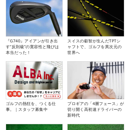
『G740』アイアンが引き出
スイスの叡智が生んだTPTシ
す“反則級”の寛容性と飛びは
ャフトで、ゴルフを異次元の
本当だった！
世界へ
ゴルフの熱狂を、つくる仕
プロギアの「4層フェース」が
事。｜スタッフ募集中
切り開く高初速ドライバーの
新時代