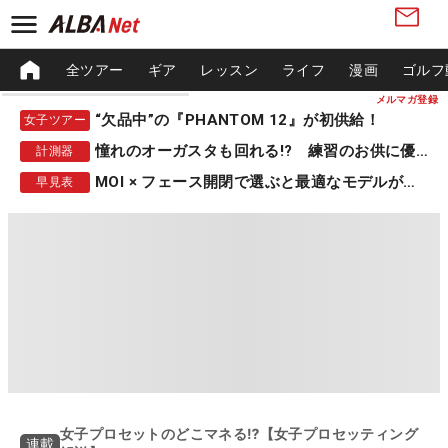
全ツアー
ギア
レッスン
ライフ
漫画
ゴルフ
メルマガ登録
“欠品中”の『PHANTOM 12』が初供給！
女子ツアー
憧れのオーガスタも回れる!? 練習のお供に優秀な一品
計測器
MOI × フェース開閉で選ぶと最適なモデルが見つかる
早見表
女子プロセットのどこマネる⁉【女子プロセッティング
連載