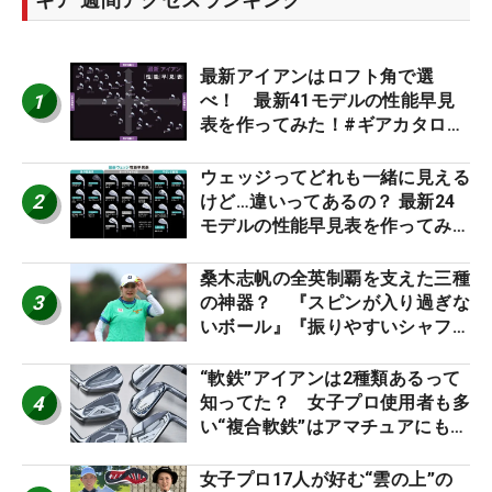
最新アイアンはロフト角で選
1
べ！ 最新41モデルの性能早見
表を作ってみた！#ギアカタログ
2026
ウェッジってどれも一緒に見える
2
けど…違いってあるの？ 最新24
モデルの性能早見表を作ってみ
た #ギアカタログ2026
桑木志帆の全英制覇を支えた三種
3
の神器？ 『スピンが入り過ぎな
いボール』『振りやすいシャフ
ト』『真っすぐ飛ぶドライバ
ー』 #女子プロセッティング
“軟鉄”アイアンは2種類あるって
4
知ってた？ 女子プロ使用者も多
い“複合軟鉄”はアマチュアにもオ
ススメ！
女子プロ17人が好む“雲の上”の