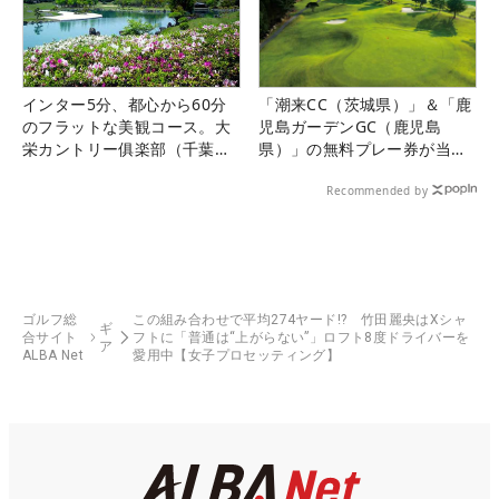
インター5分、都心から60分
「潮来CC（茨城県）」＆「鹿
のフラットな美観コース。大
児島ガーデンGC（鹿児島
栄カントリー俱楽部（千葉
県）」の無料プレー券が当た
県）
る！！
Recommended by
ゴルフ総
この組み合わせで平均274ヤード!? 竹田麗央はXシャ
ギ
合サイト
フトに「普通は“上がらない”」ロフト8度ドライバーを
ア
ALBA Net
愛用中【女子プロセッティング】