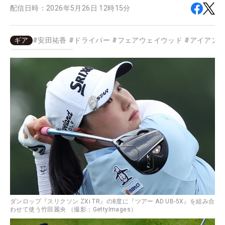
配信日時：
2026年5月26日 12時15分
ギア
#
安田祐香
#
ドライバー
#
フェアウェイウッド
#
アイアン
ダンロップ『スリクソン ZXi TR』の8度に『ツアー AD UB-5X』を組み合
わせて使う竹田麗央 （撮影：GettyImages）