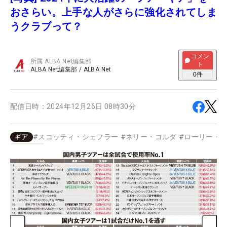
おさらい。上手な人がさらに強化されてしま
うクラブって？
コメン
所属
ALBA Net編集部
ト
ALBA Net編集部
/
ALBA Net
0
件
配信日時：
2024年12月26日 08時30分
ギア
#
スコッティ・シェフラー
#
ネリー・コルダ
#
ローリー・