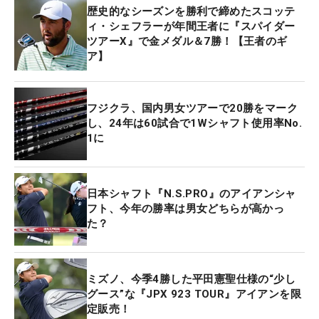
歴史的なシーズンを勝利で締めたスコッテ
ィ・シェフラーが年間王者に『スパイダー
ツアーX』で金メダル＆7勝！【王者のギ
ア】
フジクラ、国内男女ツアーで20勝をマーク
し、24年は60試合で1Wシャフト使用率No.
1に
日本シャフト『N.S.PRO』のアイアンシャ
フト、今年の勝率は男女どちらが高かっ
た？
ミズノ、今季4勝した平田憲聖仕様の“少し
グース”な『JPX 923 TOUR』アイアンを限
定販売！