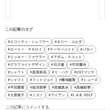
この記事のタグ
#スコッティ・シェフラー
#ネリー・コルダ
#ローリー・マキロイ
#テーラーメイド
#パター
#リッキー・ファウラー
#アダム・スコット
#グラファイトデザイン
#石川遼
#竹田麗央
#シャフト
#原英莉花
#リ・ハナ
#USTマミヤ
#シャフト
#フットジョイ
#幡地隆寛
#シューズ
#平田憲聖
#稲見萌寧
#西郷真央
#髙橋彩華
#大里桃子
#ミズノ
#アイアン
#L.A.B. GOLF