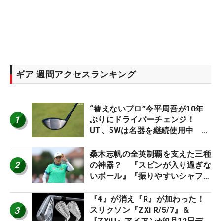
ギア 週間アクセスランキング
“替えないプロ”今平周吾が10年
1
ぶりにドライバーチェンジ！
UT、5Wは名器を継続使用中 #
男子プロセッティング
桑木志帆の全英制覇を支えた三種
2
の神器？ 『スピンが入り過ぎな
いボール』『振りやすいシャフ
ト』『真っすぐ飛ぶドライバ
ー』 #女子プロセッティング
『4』が消え『R』が加わった！
3
スリクソン『ZXi R/5/7』＆
『ZXiU』アイアンが9月12日デ