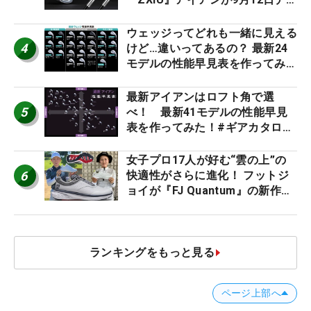
ビュー
ウェッジってどれも一緒に見える
4
けど…違いってあるの？ 最新24
モデルの性能早見表を作ってみ
た #ギアカタログ2026
最新アイアンはロフト角で選
5
べ！ 最新41モデルの性能早見
表を作ってみた！#ギアカタログ
2026
女子プロ17人が好む“雲の上”の
6
快適性がさらに進化！ フットジ
ョイが『FJ Quantum』の新作を
発表、8月7日デビュー
ランキングをもっと見る
ページ上部へ