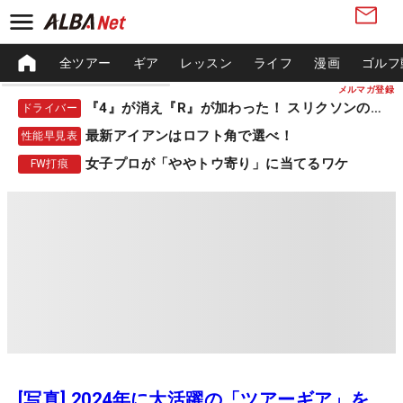
全ツアー
ギア
レッスン
ライフ
漫画
ゴルフ
メルマガ登録
『4』が消え『R』が加わった！ スリクソンの新作
ドライバー
最新アイアンはロフト角で選べ！
性能早見表
女子プロが「ややトウ寄り」に当てるワケ
FW打痕
[写真] 2024年に大活躍の「ツアーギア」を