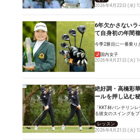
2026年4月22日 (水) 
6年欠かさないラ
て自身初の年間複
今季2勝目に一番乗り
国内女子
2026年4月21日 (火) 
絶好調・高橋彩
ールを押し込む
「KKT杯バンテリン
る彼女のスイングをプ
レッスン
2026年4月21日 (火) 