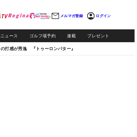
メルマガ登録
ログイン
Sニュース
ゴルフ場予約
連載
プレゼント
しの打感が秀逸 『トゥーロンパター』