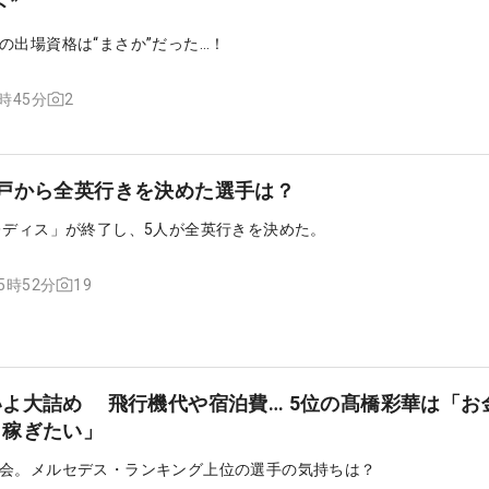
ト”
の出場資格は“まさか”だった…！
2
6時45分
戸から全英行きを決めた選手は？
レディス」が終了し、5人が全英行きを決めた。
19
15時52分
 飛行機代や宿泊費… 5位の髙橋彩華は「お金がか
り稼ぎたい」
会。メルセデス・ランキング上位の選手の気持ちは？