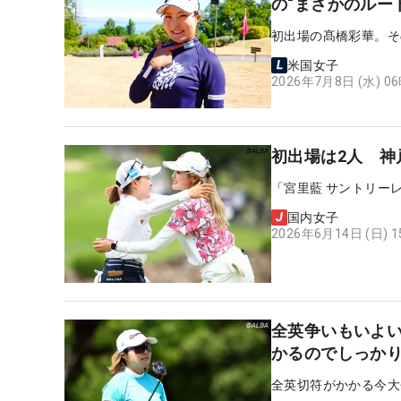
の“まさかのルー
初出場の髙橋彩華。そ
米国女子
2026年7月8日 (水) 0
初出場は2人 神
「宮里藍 サントリー
国内女子
2026年6月14日 (日) 
全英争いもいよいよ大詰め
かるのでしっか
全英切符がかかる今大