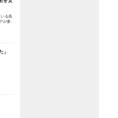
術を女
ている髙
アが参考
た」