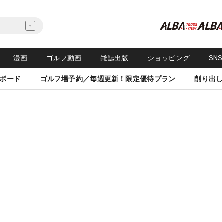
漫画
ゴルフ動画
雑誌出版
ショッピング
SN
ボード
ゴルフ場予約／毎週更新！限定優待プラン
削り出