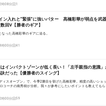
1
12時08分
イン入れと”緊張”に強いパター 髙橋彩華が弱点を武
数回V【勝者のギア】
となった高橋彩華のギアに迫る。
41
14時00分
華はインパクトゾーンが低く長い！「左手親指の意識」
秘訣だった【優勝者のスイング】
レディスオープン」で、今季2勝目を挙げた高橋彩華。精度の高いショ
ロコーチの南秀樹が分析。我々が参考にしたいポイントも教えてもら
59
12時00分