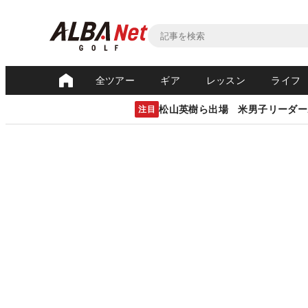
全ツアー
ギア
レッスン
ライフ
松山英樹ら出場 米男子リーダー
注目