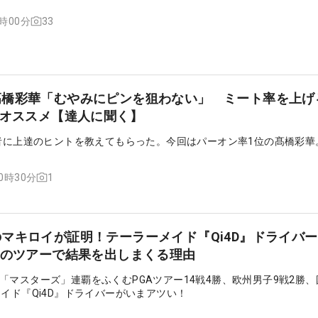
33
7時00分
髙橋彩華「むやみにピンを狙わない」 ミート率を上げ
がオススメ【達人に聞く】
位者に上達のヒントを教えてもらった。今回はパーオン率1位の髙橋彩華
1
20時30分
マキロイが証明！テーラーメイド『Qi4D』ドライバ
中のツアーで結果を出しまくる理由
「マスターズ」連覇をふくむPGAツアー14戦4勝、欧州男子9戦2勝
イド『Qi4D』ドライバーがいまアツい！