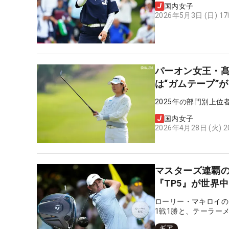
国内女子
2026年5月3日 (日) 1
パーオン女王・
は“ガムテープ”
2025年の部門別上
国内女子
2026年4月28日 (火) 
マスターズ連覇の
『TP5』が世界
ローリー・マキロイの
1戦1勝と、テーラーメ
ギア