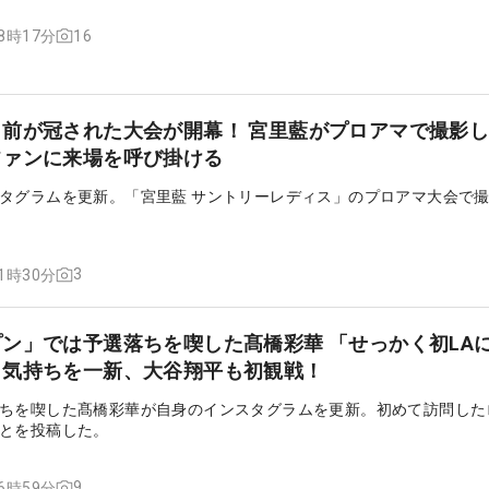
16
18時17分
前が冠された大会が開幕！ 宮里藍がプロアマで撮影
ファンに来場を呼び掛ける
タグラムを更新。「宮里藍 サントリーレディス」のプロアマ大会で
3
11時30分
ン」では予選落ちを喫した髙橋彩華 「せっかく初LA
と気持ちを一新、大谷翔平も初観戦！
ちを喫した髙橋彩華が自身のインスタグラムを更新。初めて訪問した
とを投稿した。
9
16時59分