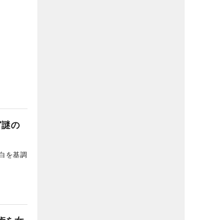
“謎の
白を基調