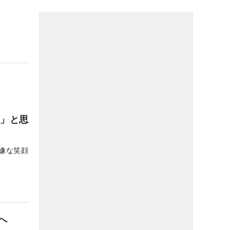
い」と思
嫌な笑顔
へ