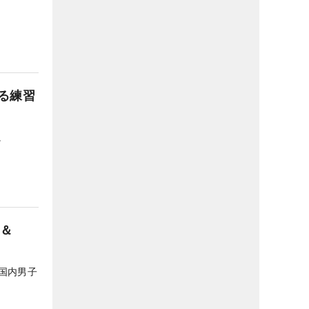
る練習
。
ー＆
、国内男子