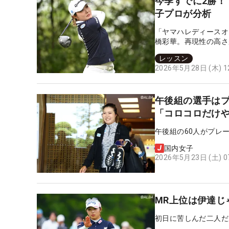
今季すでに2勝！
子プロが分析
「ヤマハレディースオ
橋彩華。再現性の高さ
にしたいポイントも教
レッスン
2026年5月28日 (木) 
午後組の選手は
「コロコロだけ
午後組の60人がプレ
国内女子
2026年5月23日 (土) 
MR上位は伊達じ
初日に苦しんだ二人だ