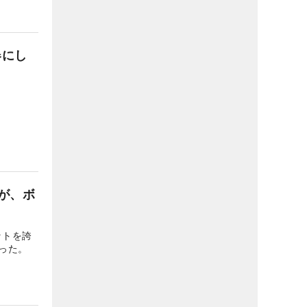
器にし
が、ボ
ットを誇
った。