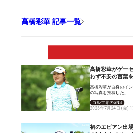
髙橋彩華 記事一覧
髙橋彩華がゲーセ
わず不安の言葉を
髙橋彩華が自身のイン
の写真を投稿した。
ゴルフ界のSNS
2026年7月24日 (金) 
初のエビアン出