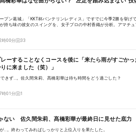
 髙橋彩華はなぜ曲がらない？ “左足を踏み込まない”技
ープン葛城」「KKT杯バンテリンレディス」ですでに今季2勝を挙げ
が持ち味の彼女のスイングを、女子プロの中村香織が分析。アマチュ
えてもらった。
33
12時00分
プレーすることなくコースを後に「来たら雨がすごかっ
やりに来ました（笑）」
ーできず…。佐久間朱莉、髙橋彩華は待ち時間をどう過ごした？
1
07時01分
ゃない 佐久間朱莉、髙橋彩華が最終日に見せた底力
が…。終わってみればしっかりと上位入りを果たした。