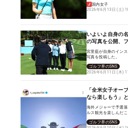
国内女子
2026年6月13日 (土) 
いよいよ自身の名
の写真を公開、
宮里藍が自身のインス
写真を投稿した。
ゴルフ界のSNS
2026年6月11日 (木) 
「全米女子オープ
なら楽しもう」
海外メジャーで予選落
ルス観光を楽しんだこ
ゴルフ界のSNS
2026年6月10日 (水) 