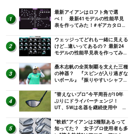
最新アイアンはロフト角で選
1
べ！ 最新41モデルの性能早見
表を作ってみた！#ギアカタログ
2026
ウェッジってどれも一緒に見える
2
けど…違いってあるの？ 最新24
モデルの性能早見表を作ってみ
た #ギアカタログ2026
桑木志帆の全英制覇を支えた三種
3
の神器？ 『スピンが入り過ぎな
いボール』『振りやすいシャフ
ト』『真っすぐ飛ぶドライバ
ー』 #女子プロセッティング
“替えないプロ”今平周吾が10年
4
ぶりにドライバーチェンジ！
UT、5Wは名器を継続使用中 #
男子プロセッティング
“軟鉄”アイアンは2種類あるって
5
知ってた？ 女子プロ使用者も多