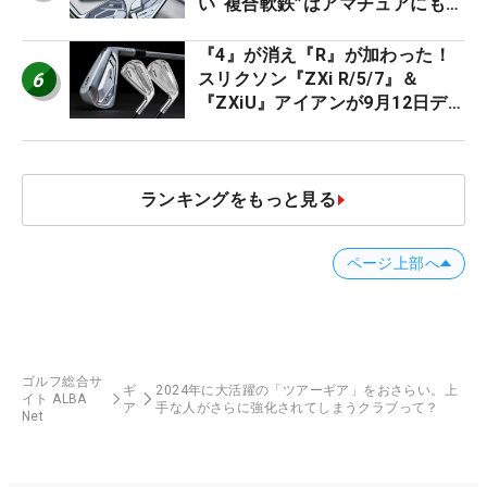
い“複合軟鉄”はアマチュアにもオ
ススメ！
『4』が消え『R』が加わった！
6
スリクソン『ZXi R/5/7』＆
『ZXiU』アイアンが9月12日デ
ビュー
ランキングをもっと見る
ページ上部へ
ゴルフ総合サ
ギ
2024年に大活躍の「ツアーギア」をおさらい。上
イト ALBA
ア
手な人がさらに強化されてしまうクラブって？
Net