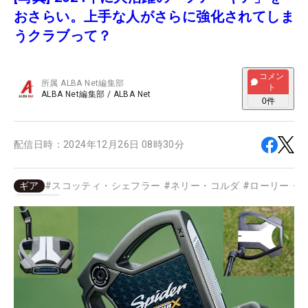
おさらい。上手な人がさらに強化されてしま
うクラブって？
コメン
所属
ALBA Net編集部
ト
ALBA Net編集部
/
ALBA Net
0
件
配信日時：
2024年12月26日 08時30分
ギア
#
スコッティ・シェフラー
#
ネリー・コルダ
#
ローリー・