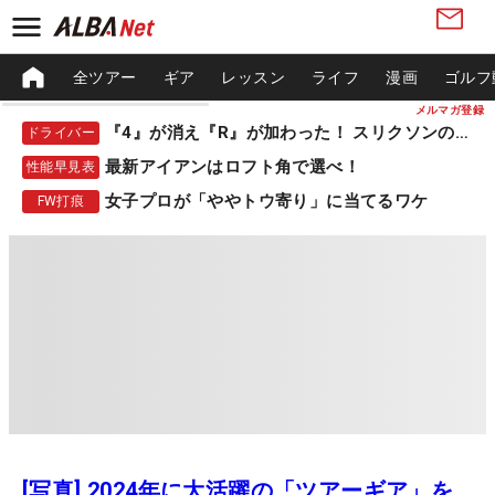
全ツアー
ギア
レッスン
ライフ
漫画
ゴルフ
メルマガ登録
『4』が消え『R』が加わった！ スリクソンの新作
ドライバー
最新アイアンはロフト角で選べ！
性能早見表
女子プロが「ややトウ寄り」に当てるワケ
FW打痕
[写真] 2024年に大活躍の「ツアーギア」を