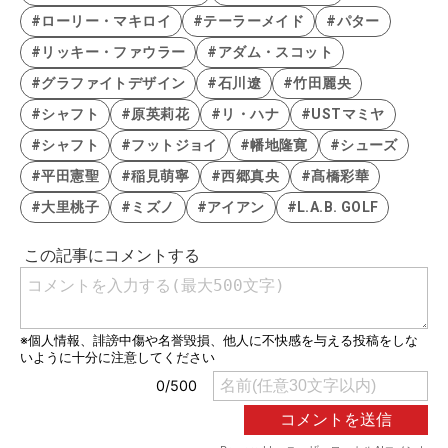
#ローリー・マキロイ
#テーラーメイド
#パター
#リッキー・ファウラー
#アダム・スコット
#グラファイトデザイン
#石川遼
#竹田麗央
#シャフト
#原英莉花
#リ・ハナ
#USTマミヤ
#シャフト
#フットジョイ
#幡地隆寛
#シューズ
#平田憲聖
#稲見萌寧
#西郷真央
#髙橋彩華
#大里桃子
#ミズノ
#アイアン
#L.A.B. GOLF