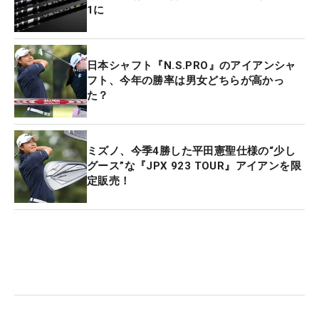
1に
日本シャフト『N.S.PRO』のアイアンシャ
フト、今年の勝率は男女どちらが高かっ
た？
ミズノ、今季4勝した平田憲聖仕様の“少し
グース”な『JPX 923 TOUR』アイアンを限
定販売！