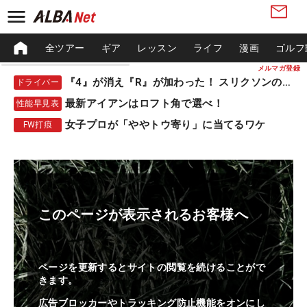
全ツアー
ギア
レッスン
ライフ
漫画
ゴルフ
メルマガ登録
『4』が消え『R』が加わった！ スリクソンの新作
ドライバー
最新アイアンはロフト角で選べ！
性能早見表
女子プロが「ややトウ寄り」に当てるワケ
FW打痕
このページが表示されるお客様へ
ページを更新するとサイトの閲覧を続けることがで
きます。
広告ブロッカーやトラッキング防止機能をオンにし