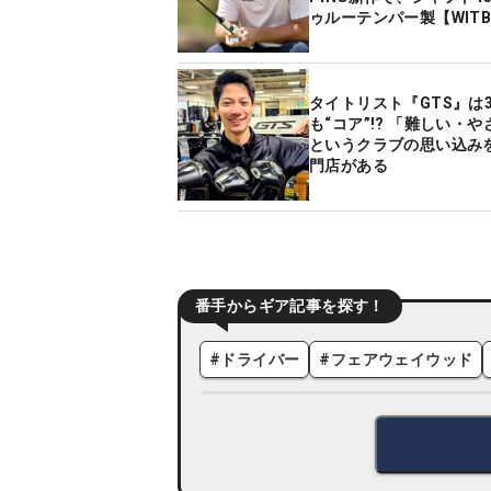
ゥルーテンパー製【WIT
タイトリスト『GTS』は
も“コア”!? 「難しい・
というクラブの思い込み
門店がある
番手からギア記事を探す！
#
ドライバー
#
フェアウェイウッド