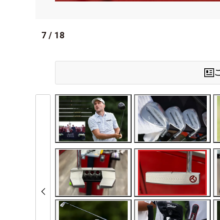
7
/
18