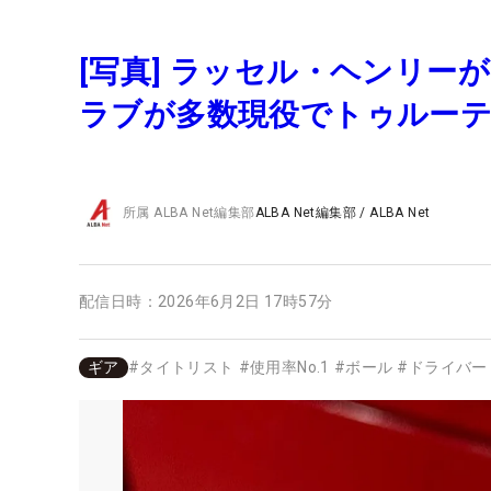
[写真] ラッセル・ヘンリー
ラブが多数現役でトゥルーテン
所属
ALBA Net編集部
ALBA Net編集部
/
ALBA Net
配信日時：
2026年6月2日 17時57分
ギア
#
タイトリスト
#
使用率No.1
#
ボール
#
ドライバー