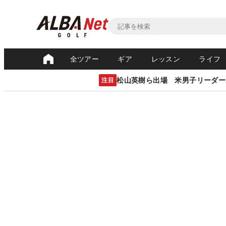
全ツアー
ギア
レッスン
ライフ
松山英樹ら出場 米男子リーダー
注目