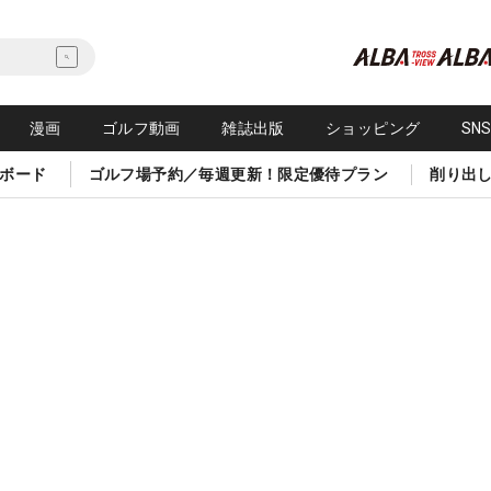
漫画
ゴルフ動画
雑誌出版
ショッピング
SN
ボード
ゴルフ場予約／毎週更新！限定優待プラン
削り出