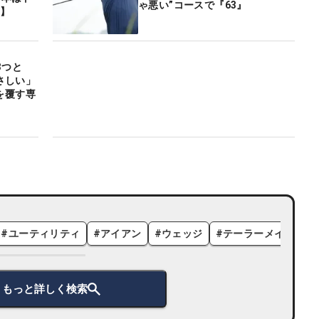
ゃ悪い”コースで『63』
B】
3つと
やさしい」
を覆す専
#
ユーティリティ
#
アイアン
#
ウェッジ
#
テーラーメイド
#
もっと詳しく検索