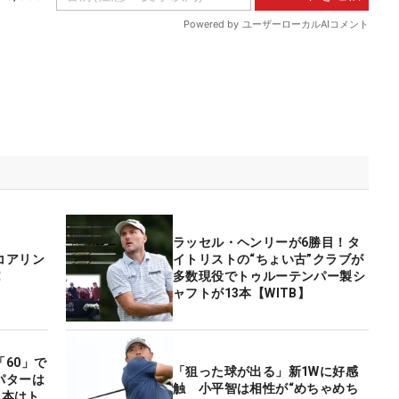
ラッセル・ヘンリーが6勝目！タ
コアリン
イトリストの“ちょい古”クラブが
！
多数現役でトゥルーテンパー製シ
ャフトが13本【WITB】
60」で
「狙った球が出る」新1Wに好感
パターは
触 小平智は相性が“めちゃめち
3本はト