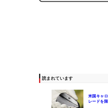
読まれています
米国キャロ
レードを限