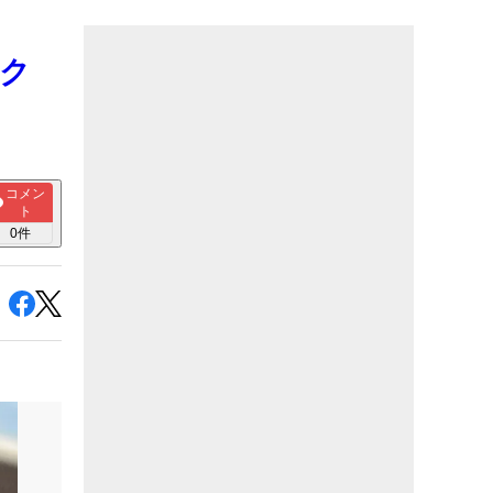
”ク
】
コメン
ト
0
件