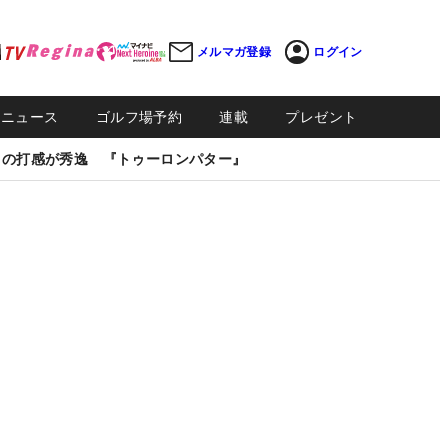
メルマガ登録
ログイン
Sニュース
ゴルフ場予約
連載
プレゼント
しの打感が秀逸 『トゥーロンパター』