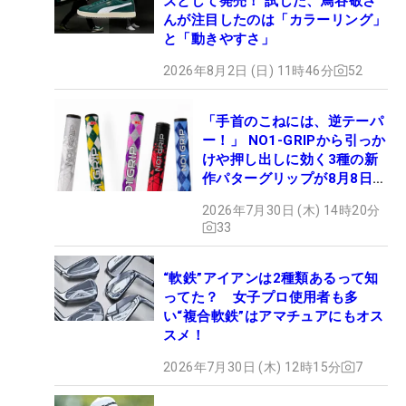
ズとして発売！ 試した、鳥谷敬さ
んが注目したのは「カラーリング」
と「動きやすさ」
2026年8月2日 (日) 11時46分
52
「手首のこねには、逆テーパ
ー！」 NO1-GRIPから引っか
けや押し出しに効く3種の新
作パターグリップが8月8日デ
ビュー
2026年7月30日 (木) 14時20分
33
“軟鉄”アイアンは2種類あるって知
ってた？ 女子プロ使用者も多
い“複合軟鉄”はアマチュアにもオス
スメ！
2026年7月30日 (木) 12時15分
7