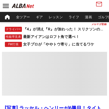
全ツアー
ギア
レッスン
ライフ
漫画
ゴルフ
メルマガ登録
『4』が消え『R』が加わった！ スリクソンの新作
ドライバー
最新アイアンはロフト角で選べ！
性能早見表
女子プロが「ややトウ寄り」に当てるワケ
FW打痕
[写真] ラッセル・ヘンリーが6勝目！タイト