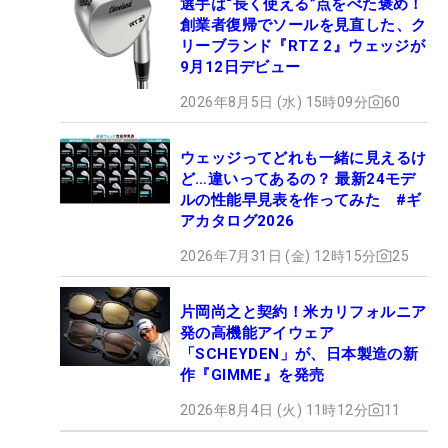
選手は“長く使える”点をべた褒め！
創業者復帰でソールを見直した、ク
リーブランド『RTZ 2』ウェッジが
9月12日デビュー
2026年8月5日 (水) 15時09分
60
ウェッジってどれも一緒に見えるけ
ど…違いってあるの？ 最新24モデ
ルの性能早見表を作ってみた #ギ
アカタログ2026
2026年7月31日 (金) 12時15分
25
片岡尚之と契約！米カリフォルニア
発の高機能アイウェア
「SCHEYDEN」が、日本製造の新
作『GIMME』を発売
2026年8月4日 (火) 11時12分
11