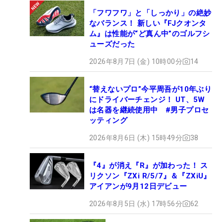
「フワフワ」と「しっかり」の絶妙
なバランス！ 新しい『FJクオンタ
ム』は性能が“ど真ん中”のゴルフシ
ューズだった
2026年8月7日 (金) 10時00分
14
“替えないプロ”今平周吾が10年ぶり
にドライバーチェンジ！ UT、5W
は名器を継続使用中 #男子プロセ
ッティング
2026年8月6日 (木) 15時49分
38
『4』が消え『R』が加わった！ ス
リクソン『ZXi R/5/7』＆『ZXiU』
アイアンが9月12日デビュー
2026年8月5日 (水) 17時56分
62