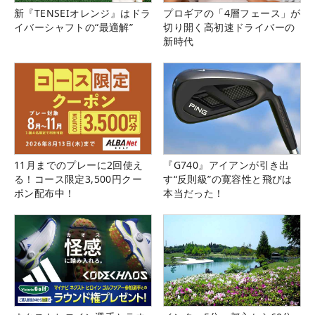
新『TENSEIオレンジ』はドラ
プロギアの「4層フェース」が
イバーシャフトの“最適解”
切り開く高初速ドライバーの
新時代
11月までのプレーに2回使え
『G740』アイアンが引き出
る！コース限定3,500円クー
す“反則級”の寛容性と飛びは
ポン配布中！
本当だった！