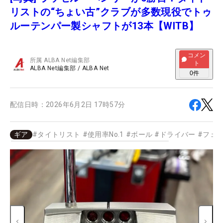
リストの“ちょい古”クラブが多数現役でトゥ
ルーテンパー製シャフトが13本【WITB】
コメン
所属
ALBA Net編集部
ト
ALBA Net編集部
/
ALBA Net
0
件
配信日時：
2026年6月2日 17時57分
ギア
#
タイトリスト
#
使用率No.1
#
ボール
#
ドライバー
#
フェ