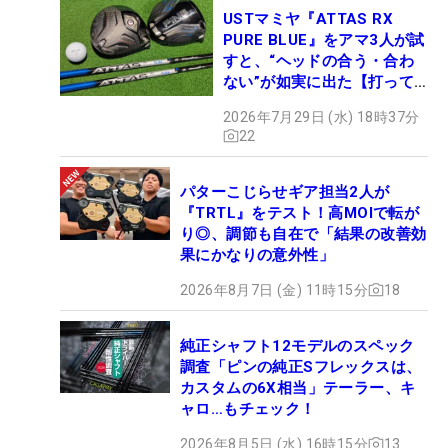
USTマミヤ『ATTAS RX
PURE BLUE』をアマ3人が試
すと、“ヘッドの合う・合わ
ない”が如実に出た【打って
みた】
2026年7月29日 (水) 18時37分
22
パターこじらせギア担当2人が
『TRTL』をテスト！高MOIで転が
り◎、調節も自在で「結果の改善効
果にかなりの意外性」
2026年8月7日 (金) 11時15分
18
純正シャフト12モデルのスペック
調査「ピンの純正Sフレックスは、
カスタムの6X相当」テーラー、キ
ャロ…もチェック！
2026年8月5日 (水) 16時15分
13