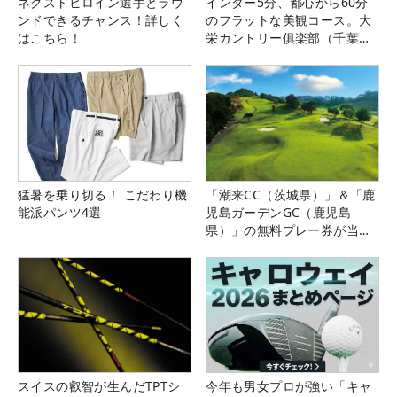
ネクストヒロイン選手とラウ
インター5分、都心から60分
ンドできるチャンス！詳しく
のフラットな美観コース。大
はこちら！
栄カントリー俱楽部（千葉
県）
猛暑を乗り切る！ こだわり機
「潮来CC（茨城県）」＆「鹿
能派パンツ4選
児島ガーデンGC（鹿児島
県）」の無料プレー券が当た
る！！
スイスの叡智が生んだTPTシ
今年も男女プロが強い「キャ