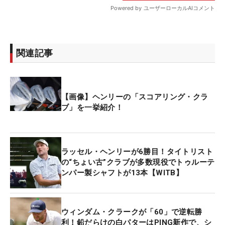
関連記事
【画像】ヘンリーの「スコアリング・クラ
ブ」を一挙紹介！
ラッセル・ヘンリーが6勝目！タイトリスト
の“ちょい古”クラブが多数現役でトゥルーテ
ンパー製シャフトが13本【WITB】
ウィンダム・クラークが「60」で逆転勝
利！鉛だらけの白パターはPING新作で、シ