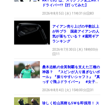
RKT LS』は、スリクソン史上No.1
ドライバー!?【打ってみた】
2026年8月5日 (水) 11時31分
83
アイアン売り上げの半数以上
が外ブラ 国産アイアンの人
気が落ちている？ #週間ギア
ランキング
2026年7月30日 (木) 18時00分
11
桑木志帆の全英制覇を支えた三種の
神器？ 『スピンが入り過ぎないボ
ール』『振りやすいシャフト』『真
っすぐ飛ぶドライバー』 #女子プ
ロセッティング
2026年8月4日 (火) 15時00分
31
珍しく松山英樹も5Wを即採用！ ス