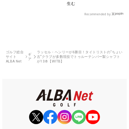
生む
Recommended by
ゴルフ総合
ラッセル・ヘンリーが6勝目！タイトリストの“ちょい
ギ
サイト
古”クラブが多数現役でトゥルーテンパー製シャフト
ア
ALBA Net
が13本【WITB】