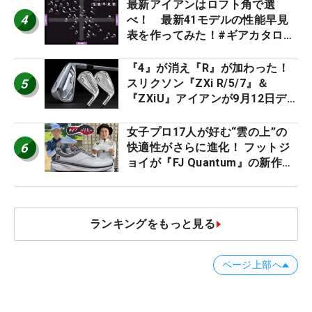
ー』 #女子プロセッティング
最新アイアンはロフト角で選
4
べ！ 最新41モデルの性能早見
表を作ってみた！#ギアカタログ
2026
『4』が消え『R』が加わった！
5
スリクソン『ZXi R/5/7』＆
『ZXiU』アイアンが9月12日デ
ビュー
女子プロ17人が好む“雲の上”の
6
快適性がさらに進化！ フットジ
ョイが『FJ Quantum』の新作を
発表、8月7日デビュー
ランキングをもっと見る
ページ上部へ