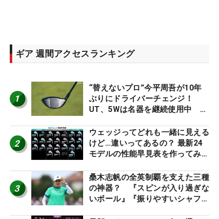
ギア 週間アクセスランキング
“替えないプロ”今平周吾が10年
1
ぶりにドライバーチェンジ！
UT、5Wは名器を継続使用中 #
男子プロセッティング
ウェッジってどれも一緒に見える
2
けど…違いってあるの？ 最新24
モデルの性能早見表を作ってみ
た #ギアカタログ2026
桑木志帆の全英制覇を支えた三種
3
の神器？ 『スピンが入り過ぎな
いボール』『振りやすいシャフ
ト』『真っすぐ飛ぶドライバ