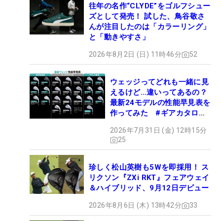
往年の名作“CLYDE”をゴルフシュー
ズとして発売！ 試した、鳥谷敬さ
んが注目したのは「カラーリング」
と「動きやすさ」
2026年8月2日 (日) 11時46分
52
ウェッジってどれも一緒に見
えるけど…違いってあるの？
最新24モデルの性能早見表を
作ってみた #ギアカタログ
2026
2026年7月31日 (金) 12時15分
25
珍しく松山英樹も5Wを即採用！ ス
リクソン『ZXi RKT』フェアウェイ
＆ハイブリッド、9月12日デビュー
2026年8月6日 (木) 13時42分
33