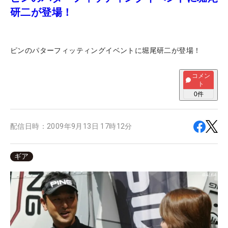
研二が登場！
ピンのパターフィッティングイベントに堀尾研二が登場！
コメン
ト
0
件
配信日時：
2009年9月13日 17時12分
ギア