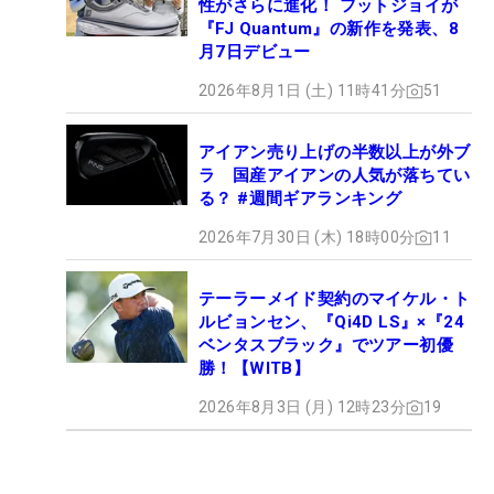
性がさらに進化！ フットジョイが
『FJ Quantum』の新作を発表、8
月7日デビュー
2026年8月1日 (土) 11時41分
51
アイアン売り上げの半数以上が外ブ
ラ 国産アイアンの人気が落ちてい
る？ #週間ギアランキング
2026年7月30日 (木) 18時00分
11
テーラーメイド契約のマイケル・ト
ルビョンセン、『Qi4D LS』×『24
ベンタスブラック』でツアー初優
勝！【WITB】
2026年8月3日 (月) 12時23分
19