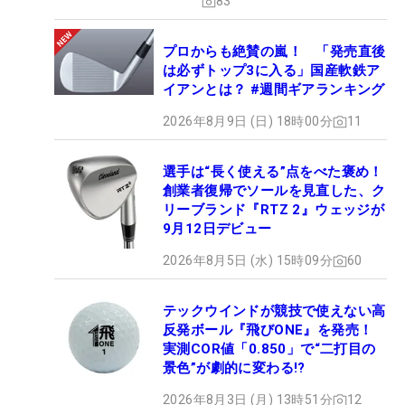
83
プロからも絶賛の嵐！ 「発売直後
は必ずトップ3に入る」国産軟鉄ア
イアンとは？ #週間ギアランキング
2026年8月9日 (日) 18時00分
11
選手は“長く使える”点をべた褒め！
創業者復帰でソールを見直した、ク
リーブランド『RTZ 2』ウェッジが
9月12日デビュー
2026年8月5日 (水) 15時09分
60
テックウインドが競技で使えない高
反発ボール『飛びONE』を発売！
実測COR値「0.850」で“二打目の
景色”が劇的に変わる!?
2026年8月3日 (月) 13時51分
12