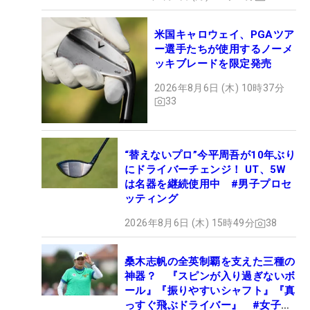
米国キャロウェイ、PGAツア
ー選手たちが使用するノーメ
ッキブレードを限定発売
2026年8月6日 (木) 10時37分
33
“替えないプロ”今平周吾が10年ぶり
にドライバーチェンジ！ UT、5W
は名器を継続使用中 #男子プロセ
ッティング
2026年8月6日 (木) 15時49分
38
桑木志帆の全英制覇を支えた三種の
神器？ 『スピンが入り過ぎないボ
ール』『振りやすいシャフト』『真
っすぐ飛ぶドライバー』 #女子プ