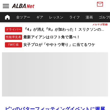
全ツアー
ギア
レッスン
ライフ
漫画
ゴルフ
メルマガ登録
『4』が消え『R』が加わった！ スリクソンの新作
ドライバー
最新アイアンはロフト角で選べ！
性能早見表
女子プロが「ややトウ寄り」に当てるワケ
FW打痕
ピンのパターフィッティングイベントに堀尾