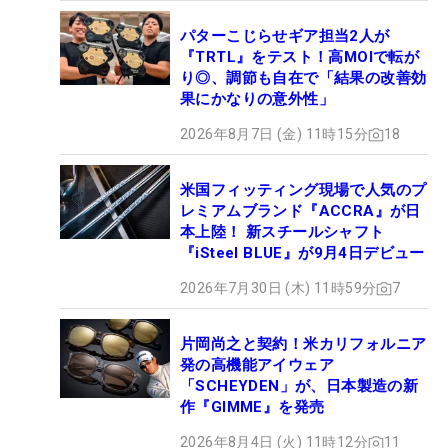
パターこじらせギア担当2人が
『TRTL』をテスト！高MOIで転が
り◎、調節も自在で「結果の改善効
果にかなりの意外性」
2026年8月7日 (金) 11時15分
18
米国フィッティング現場で人気のプ
レミアムブランド『ACCRA』が日
本上陸！ 新スチールシャフト
『iSteel BLUE』が9月4日デビュー
2026年7月30日 (木) 11時59分
7
片岡尚之と契約！米カリフォルニア
発の高機能アイウェア
「SCHEYDEN」が、日本製造の新
作『GIMME』を発売
2026年8月4日 (火) 11時12分
11