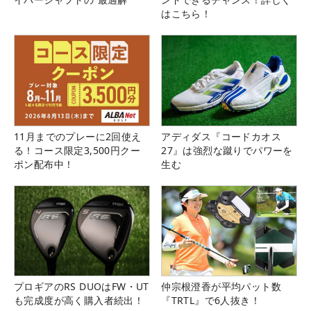
はこちら！
11月までのプレーに2回使え
アディダス『コードカオス
る！コース限定3,500円クー
27』は強烈な蹴りでパワーを
ポン配布中！
生む
プロギアのRS DUOはFW・UT
仲宗根澄香が平均パット数
も完成度が高く購入者続出！
『TRTL』で6人抜き！