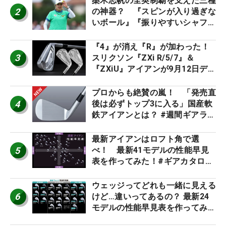
桑木志帆の全英制覇を支えた三種
2
の神器？ 『スピンが入り過ぎな
いボール』『振りやすいシャフ
ト』『真っすぐ飛ぶドライバ
ー』 #女子プロセッティング
『4』が消え『R』が加わった！
3
スリクソン『ZXi R/5/7』＆
『ZXiU』アイアンが9月12日デ
ビュー
プロからも絶賛の嵐！ 「発売直
4
後は必ずトップ3に入る」国産軟
鉄アイアンとは？ #週間ギアラン
キング
最新アイアンはロフト角で選
5
べ！ 最新41モデルの性能早見
表を作ってみた！#ギアカタログ
2026
ウェッジってどれも一緒に見える
6
けど…違いってあるの？ 最新24
モデルの性能早見表を作ってみ
た #ギアカタログ2026