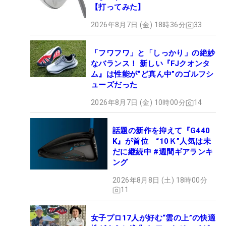
【打ってみた】
2026年8月7日 (金) 18時36分
33
「フワフワ」と「しっかり」の絶妙
なバランス！ 新しい『FJクオンタ
ム』は性能が“ど真ん中”のゴルフシ
ューズだった
2026年8月7日 (金) 10時00分
14
話題の新作を抑えて『G440
K』が首位 “10Ｋ”人気は未
だに継続中 #週間ギアランキ
ング
2026年8月8日 (土) 18時00分
11
女子プロ17人が好む“雲の上”の快適