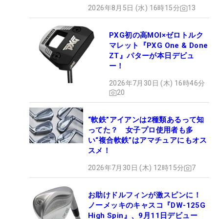
2026年8月5日 (水) 16時15分
13
PXG初の高MOI×ゼロトルク
マレット『PXG One & Done
ZT』パターが本日デビュ
ー！
2026年7月30日 (木) 16時46分
20
“軟鉄”アイアンは2種類あるって知
ってた？ 女子プロ使用者も多
い“複合軟鉄”はアマチュアにもオス
スメ！
2026年7月30日 (木) 12時15分
7
お助けドルフィンが激スピンに！
ノーメッキのキャスコ『DW-125G
High Spin』、9月11日デビュー