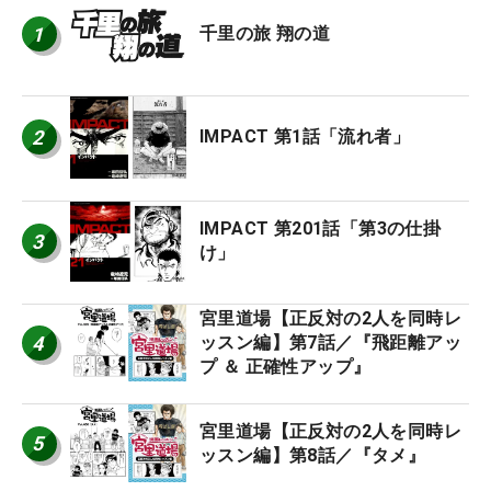
1
千里の旅 翔の道
2
IMPACT 第1話「流れ者」
IMPACT 第201話「第3の仕掛
3
け」
宮里道場【正反対の2人を同時レ
4
ッスン編】第7話／『飛距離アッ
プ ＆ 正確性アップ』
宮里道場【正反対の2人を同時レ
5
ッスン編】第8話／『タメ』