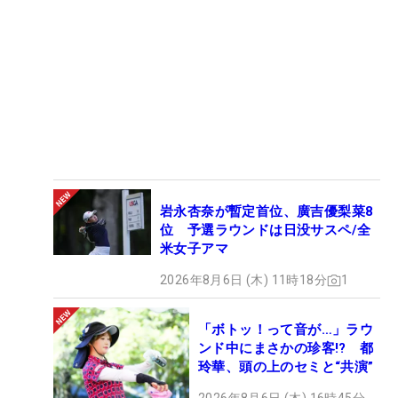
岩永杏奈が暫定首位、廣吉優梨菜8
位 予選ラウンドは日没サスペ/全
米女子アマ
2026年8月6日 (木) 11時18分
1
「ボトッ！って音が…」ラウ
ンド中にまさかの珍客!? 都
玲華、頭の上のセミと“共演”