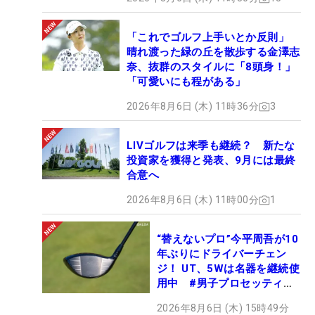
「これでゴルフ上手いとか反則」
晴れ渡った緑の丘を散歩する金澤志
奈、抜群のスタイルに「8頭身！」
「可愛いにも程がある」
2026年8月6日 (木) 11時36分
3
LIVゴルフは来季も継続？ 新たな
投資家を獲得と発表、9月には最終
合意へ
2026年8月6日 (木) 11時00分
1
“替えないプロ”今平周吾が10
年ぶりにドライバーチェン
ジ！ UT、5Wは名器を継続使
用中 #男子プロセッティン
グ
2026年8月6日 (木) 15時49分