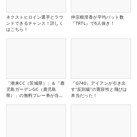
ネクストヒロイン選手とラウ
仲宗根澄香が平均パット数
ンドできるチャンス！詳しく
『TRTL』で6人抜き！
はこちら！
「潮来CC（茨城県）」＆「鹿
『G740』アイアンが引き出
児島ガーデンGC（鹿児島
す“反則級”の寛容性と飛びは
県）」の無料プレー券が当た
本当だった！
る！！