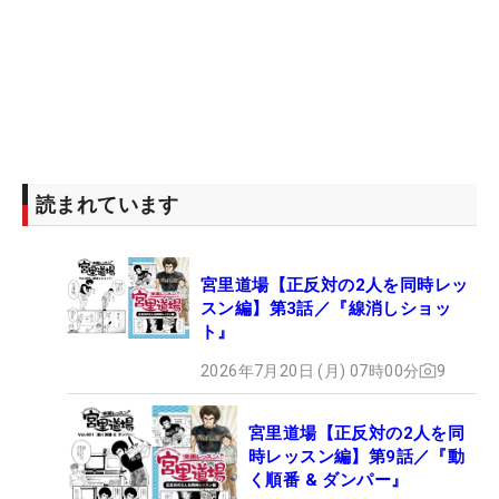
読まれています
宮里道場【正反対の2人を同時レッ
スン編】第3話／『線消しショッ
ト』
2026年7月20日 (月) 07時00分
9
宮里道場【正反対の2人を同
時レッスン編】第9話／『動
く順番 & ダンパー』