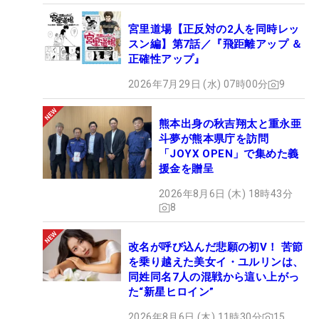
宮里道場【正反対の2人を同時レッ
スン編】第7話／『飛距離アップ ＆
正確性アップ』
2026年7月29日 (水) 07時00分
9
熊本出身の秋吉翔太と重永亜
斗夢が熊本県庁を訪問
「JOYX OPEN」で集めた義
援金を贈呈
2026年8月6日 (木) 18時43分
8
改名が呼び込んだ悲願の初V！ 苦節
を乗り越えた美女イ・ユルリンは、
同姓同名7人の混戦から這い上がっ
た“新星ヒロイン”
2026年8月6日 (木) 11時30分
15