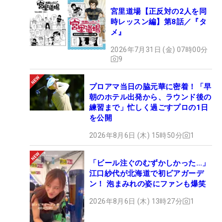
宮里道場【正反対の2人を同
時レッスン編】第8話／『タ
メ』
2026年7月31日 (金) 07時00分
9
プロアマ当日の脇元華に密着！「早
朝のホテル出発から、ラウンド後の
練習まで」忙しく過ごすプロの1日
を公開
2026年8月6日 (木) 15時50分
1
「ビール注ぐのむずかしかった…」
江口紗代が北海道で初ビアガーデ
ン！ 泡まみれの姿にファンも爆笑
2026年8月6日 (木) 13時27分
1