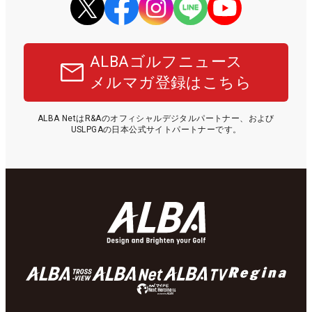
ALBAゴルフニュース
メルマガ登録はこちら
ALBA NetはR&Aのオフィシャルデジタルパートナー、および
USLPGAの日本公式サイトパートナーです。