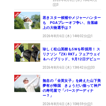
2026年8月6日 (木) 16時45分
3
若きスター候補やメジャーハンター
も PGAプレーオフ争い、当落線
上の大物選手は？
2026年8月6日 (木) 14時02分
1
珍しく松山英樹も5Wを即採用！ ス
リクソン『ZXi RKT』フェアウェイ
＆ハイブリッド、9月12日デビュー
2026年8月6日 (木) 13時42分
33
無念の「全英女子」を終えた山下美
夢有が帰国 きょうだい揃って神戸
の寿司屋で「バースデーディナ
ー？」
2026年8月6日 (木) 10時59分
1