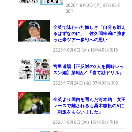
2026年8月3日 (月) 07時00分
9
全英で味わった悔しさ「自分も戦え
るはずなのに」 佐久間朱莉に強ま
った米ツアー参戦への思い
2026年8月6日 (木) 16時45分
19
宮里道場【正反対の2人を同時レッ
スン編】第5話／『当て勘ドリル』
2026年7月24日 (金) 07時00分
9
全英より国内を選んだ河本結 女王
レースで離されるも桑木志帆のVに
「刺激をもらいました」
2026年8月6日 (木) 15時45分
19