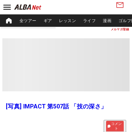
全ツアー
ギア
レッスン
ライフ
漫画
ゴルフ
メルマガ登録
[写真] IMPACT 第507話 「技の深さ」
コメン
ト