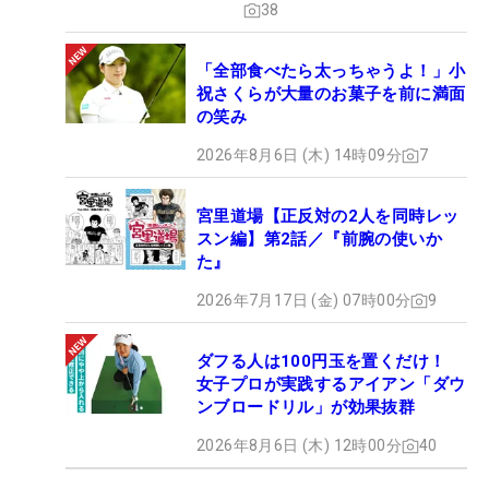
38
「全部食べたら太っちゃうよ！」小
祝さくらが大量のお菓子を前に満面
の笑み
2026年8月6日 (木) 14時09分
7
宮里道場【正反対の2人を同時レッ
スン編】第2話／『前腕の使いか
た』
2026年7月17日 (金) 07時00分
9
ダフる人は100円玉を置くだけ！
女子プロが実践するアイアン「ダウ
ンブロードリル」が効果抜群
2026年8月6日 (木) 12時00分
40