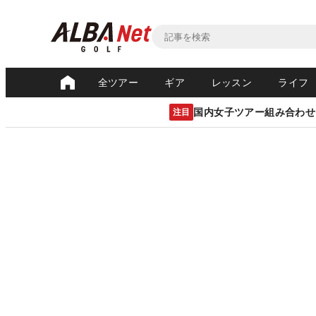
全ツアー
ギア
レッスン
ライフ
国内女子ツアー組み合わせ
注目