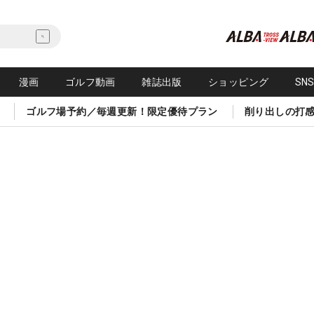
漫画
ゴルフ動画
雑誌出版
ショッピング
SN
ゴルフ場予約／毎週更新！限定優待プラン
削り出しの打