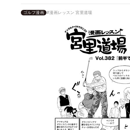
ゴルフ漫画
#
漫画レッスン 宮里道場