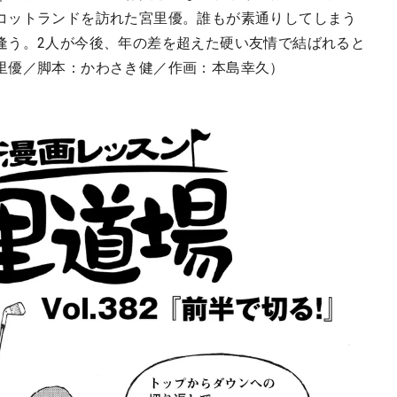
コットランドを訪れた宮里優。誰もが素通りしてしまう
逢う。2人が今後、年の差を超えた硬い友情で結ばれると
里優／脚本：かわさき健／作画：本島幸久）