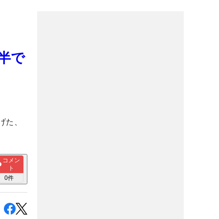
半で
げた、
コメン
ト
0
件