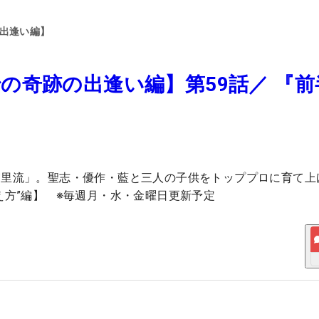
の出逢い編】
の奇跡の出逢い編】第59話／ 『前
宮里流」。聖志・優作・藍と三人の子供をトッププロに育て上
え方”編】 ※毎週月・水・金曜日更新予定