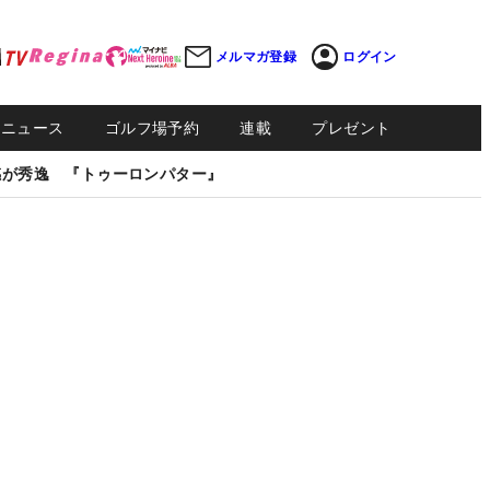
メルマガ登録
ログイン
Sニュース
ゴルフ場予約
連載
プレゼント
感が秀逸 『トゥーロンパター』