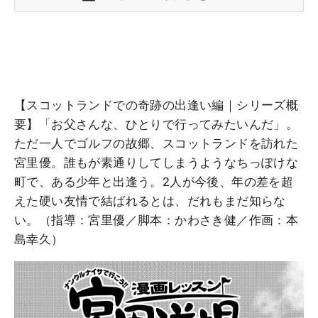
【スコットランドでの奇跡の出逢い編｜シリーズ概
要】「お父さんな、ひとりで行ってみたいんだ」。
ただ一人でゴルフの故郷、スコットランドを訪れた
宮里優。誰もが素通りしてしまうようなちっぽけな
町で、ある少年と出逢う。2人が今後、年の差を超
えた硬い友情で結ばれるとは、だれもまだ知らな
い。（指導：宮里優／脚本：かわさき健／作画：本
島幸久）