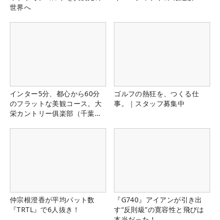
世界へ
インター5分、都心から60分
ゴルフの熱狂を、つくる仕
のフラットな美観コース。大
事。｜スタッフ募集中
栄カントリー俱楽部（千葉
県）
仲宗根澄香が平均パット数
『G740』アイアンが引き出
『TRTL』で6人抜き！
す“反則級”の寛容性と飛びは
本当だった！