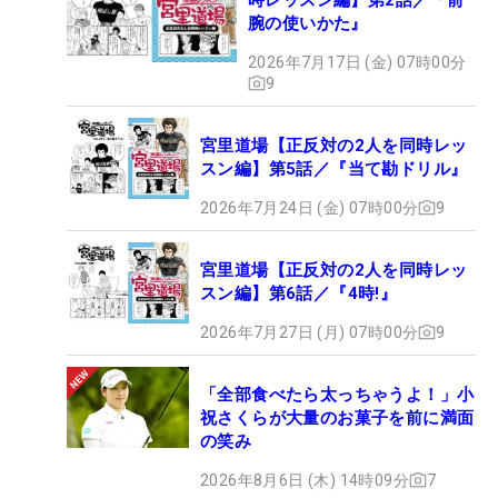
腕の使いかた』
2026年7月17日 (金) 07時00分
9
宮里道場【正反対の2人を同時レッ
スン編】第5話／『当て勘ドリル』
2026年7月24日 (金) 07時00分
9
宮里道場【正反対の2人を同時レッ
スン編】第6話／『4時!』
2026年7月27日 (月) 07時00分
9
「全部食べたら太っちゃうよ！」小
祝さくらが大量のお菓子を前に満面
の笑み
2026年8月6日 (木) 14時09分
7