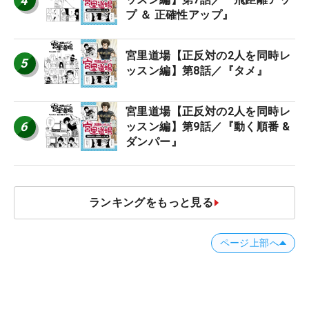
4
プ ＆ 正確性アップ』
宮里道場【正反対の2人を同時レ
5
ッスン編】第8話／『タメ』
宮里道場【正反対の2人を同時レ
6
ッスン編】第9話／『動く順番 &
ダンパー』
ランキングをもっと見る
ページ上部へ