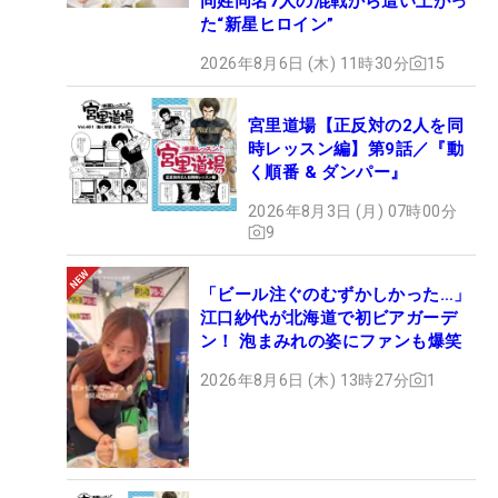
同姓同名7人の混戦から這い上がっ
た“新星ヒロイン”
2026年8月6日 (木) 11時30分
15
宮里道場【正反対の2人を同
時レッスン編】第9話／『動
く順番 & ダンパー』
2026年8月3日 (月) 07時00分
9
「ビール注ぐのむずかしかった…」
江口紗代が北海道で初ビアガーデ
ン！ 泡まみれの姿にファンも爆笑
2026年8月6日 (木) 13時27分
1