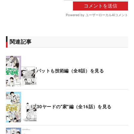
関連記事
パットも技術編（全8話）を見る
30ヤードの“家”編（全16話）を見る