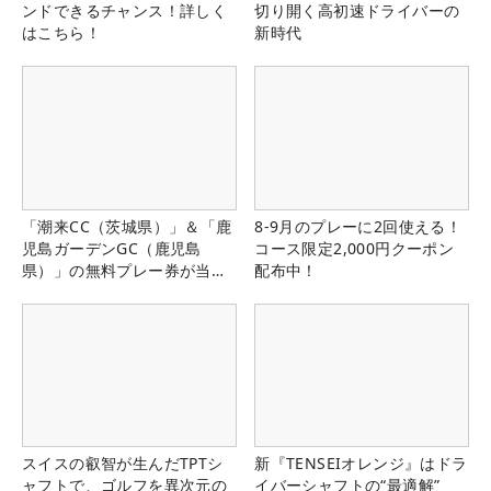
ンドできるチャンス！詳しく
切り開く高初速ドライバーの
はこちら！
新時代
「潮来CC（茨城県）」＆「鹿
8-9月のプレーに2回使える！
児島ガーデンGC（鹿児島
コース限定2,000円クーポン
県）」の無料プレー券が当た
配布中！
る！！
スイスの叡智が生んだTPTシ
新『TENSEIオレンジ』はドラ
ャフトで、ゴルフを異次元の
イバーシャフトの“最適解”