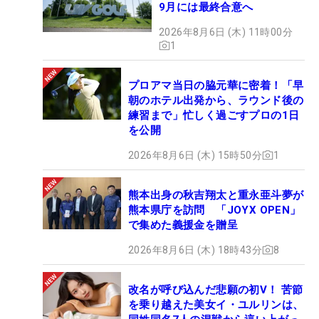
9月には最終合意へ
2026年8月6日 (木) 11時00分
1
プロアマ当日の脇元華に密着！「早
朝のホテル出発から、ラウンド後の
練習まで」忙しく過ごすプロの1日
を公開
2026年8月6日 (木) 15時50分
1
熊本出身の秋吉翔太と重永亜斗夢が
熊本県庁を訪問 「JOYX OPEN」
で集めた義援金を贈呈
2026年8月6日 (木) 18時43分
8
改名が呼び込んだ悲願の初V！ 苦節
を乗り越えた美女イ・ユルリンは、