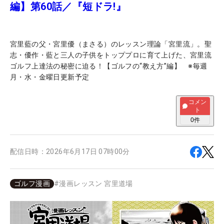
編】第60話／『短ドラ!』
宮里藍の父・宮里優（まさる）のレッスン理論「宮里流」。聖
志・優作・藍と三人の子供をトッププロに育て上げた、宮里流
ゴルフ上達法の秘密に迫る！【ゴルフの“教え方”編】 ※毎週
月・水・金曜日更新予定
コメン
ト
0
件
配信日時：
2026年6月17日 07時00分
ゴルフ漫画
#
漫画レッスン 宮里道場