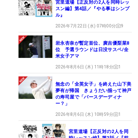
宮里道場【正反対の2人を同時レッ
スン編】第4話／『やる事はシンプ
ル』
2026年7月22日 (水) 07時00分
9
岩永杏奈が暫定首位、廣吉優梨菜8
位 予選ラウンドは日没サスペ/全
米女子アマ
2026年8月6日 (木) 11時18分
1
無念の「全英女子」を終えた山下美
夢有が帰国 きょうだい揃って神戸
の寿司屋で「バースデーディナ
ー？」
2026年8月6日 (木) 10時59分
1
宮里道場【正反対の2人を同
時レッスン編】第2話／『前