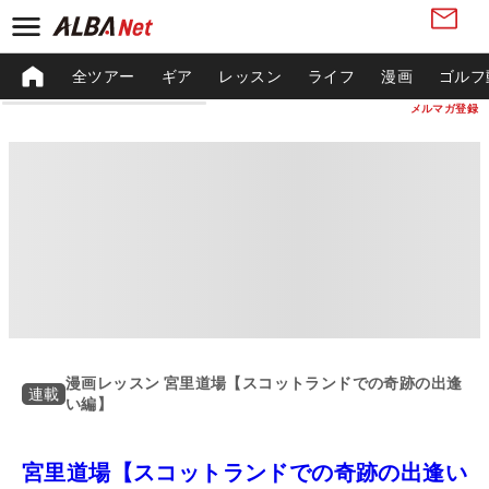
全ツアー
ギア
レッスン
ライフ
漫画
ゴルフ
メルマガ登録
漫画レッスン 宮里道場【スコットランドでの奇跡の出逢
連載
い編】
宮里道場【スコットランドでの奇跡の出逢い