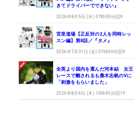
きてドライバーでできない』
2026年8月5日 (水) 07時00分
9
宮里道場【正反対の2人を同時レッ
スン編】第8話／『タメ』
2026年7月31日 (金) 07時00分
9
全英より国内を選んだ河本結 女王
レースで離されるも桑木志帆のVに
「刺激をもらいました」
2026年8月6日 (木) 15時45分
19