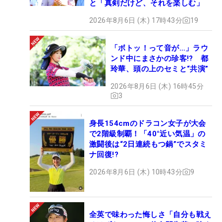
と「真剣だけど、それを楽しむ」
2026年8月6日 (木) 17時43分
19
「ボトッ！って音が…」ラウ
ンド中にまさかの珍客!? 都
玲華、頭の上のセミと“共演”
2026年8月6日 (木) 16時45分
3
身長154cmのドラコン女子が大会
で2階級制覇！「40°近い気温」の
激闘後は“2日連続もつ鍋”でスタミ
ナ回復!?
2026年8月6日 (木) 10時43分
9
全英で味わった悔しさ「自分も戦え