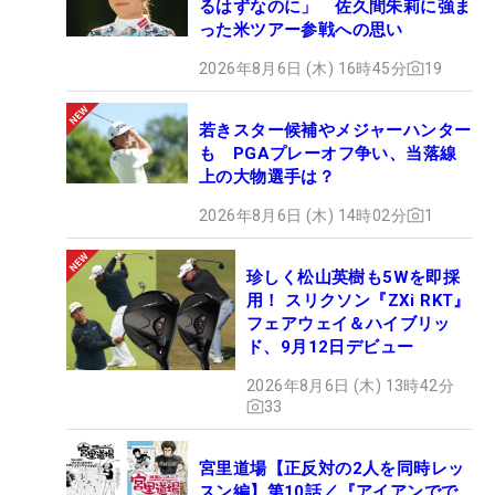
るはずなのに」 佐久間朱莉に強ま
った米ツアー参戦への思い
2026年8月6日 (木) 16時45分
19
若きスター候補やメジャーハンター
も PGAプレーオフ争い、当落線
上の大物選手は？
2026年8月6日 (木) 14時02分
1
珍しく松山英樹も5Wを即採
用！ スリクソン『ZXi RKT』
フェアウェイ＆ハイブリッ
ド、9月12日デビュー
2026年8月6日 (木) 13時42分
33
宮里道場【正反対の2人を同時レッ
スン編】第10話／『アイアンでで