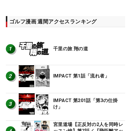
ゴルフ漫画 週間アクセスランキング
1
千里の旅 翔の道
2
IMPACT 第1話「流れ者」
IMPACT 第201話「第3の仕掛
3
け」
宮里道場【正反対の2人を同時レ
ッスン編】第7話／『飛距離アッ