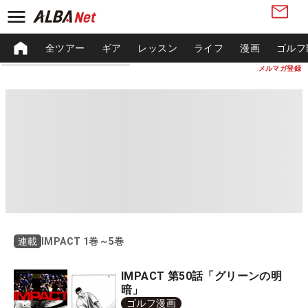
全ツアー
ギア
レッスン
ライフ
漫画
ゴルフ
メルマガ登録
IMPACT 1巻～5巻
連載
IMPACT 第50話「グリーンの明
暗」
ゴルフ漫画