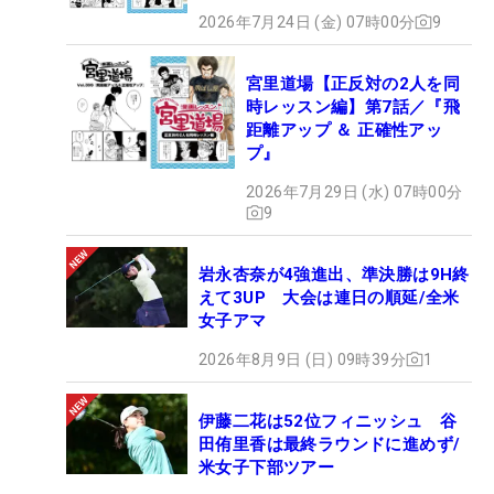
2026年7月24日 (金) 07時00分
9
宮里道場【正反対の2人を同
時レッスン編】第7話／『飛
距離アップ ＆ 正確性アッ
プ』
2026年7月29日 (水) 07時00分
9
岩永杏奈が4強進出、準決勝は9H終
えて3UP 大会は連日の順延/全米
女子アマ
2026年8月9日 (日) 09時39分
1
伊藤二花は52位フィニッシュ 谷
田侑里香は最終ラウンドに進めず/
米女子下部ツアー