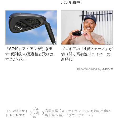
ポン配布中！
『G740』アイアンが引き出
プロギアの「4層フェース」が
す“反則級”の寛容性と飛びは
切り開く高初速ドライバーの
本当だった！
新時代
Recommended by
ゴル
ゴルフ総合サイ
宮里道場【スコットランドでの奇跡の出逢い
フ漫
ト ALBA Net
編】第57話／『ダウンブロー？』
画