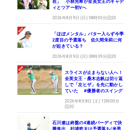
在」 小林光希が全英女王のキャデ
ィとツアー初Vへ
2026年8月9日 (日) 08時03分
20
「ほぼメンタル」パター入らず今季
2度目の予選落ち 佐久間朱莉に何
が起きている？
2026年8月9日 (日) 08時39分
20
スライスが止まらない人へ！
全英女王・桑木志帆は切り返
しで「左ヒザ」を先に動かし
ていた #優勝者のスイング
2026年8月8日 (土) 12時00分
32
石川遼は終盤の4連続バーディで決
勝進出 杉浦悠太は予選落ち/米男