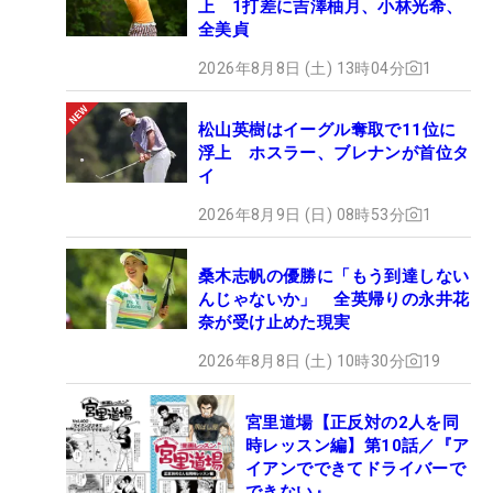
上 1打差に吉澤柚月、小林光希、
全美貞
2026年8月8日 (土) 13時04分
1
松山英樹はイーグル奪取で11位に
浮上 ホスラー、ブレナンが首位タ
イ
2026年8月9日 (日) 08時53分
1
桑木志帆の優勝に「もう到達しない
んじゃないか」 全英帰りの永井花
奈が受け止めた現実
2026年8月8日 (土) 10時30分
19
宮里道場【正反対の2人を同
時レッスン編】第10話／『ア
イアンでできてドライバーで
できない』