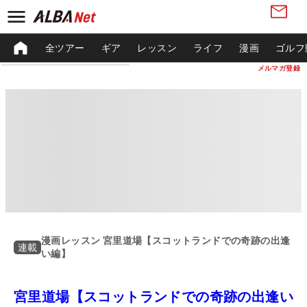
全ツアー
ギア
レッスン
ライフ
漫画
ゴルフ
メルマガ登録
漫画レッスン 宮里道場【スコットランドでの奇跡の出逢
連載
い編】
宮里道場【スコットランドでの奇跡の出逢い