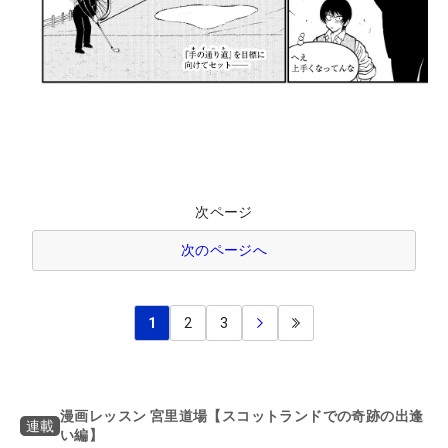
次ページ
次のページへ
1
2
3
漫画レッスン 宮里道場【スコットランドでの奇跡の出逢
連載
い編】