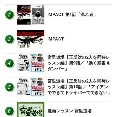
2
IMPACT 第1話「流れ者」
3
IMPACT
宮里道場【正反対の2人を同時レ
4
ッスン編】第9話／『動く順番 &
ダンパー』
宮里道場【正反対の2人を同時レ
5
ッスン編】第10話／『アイアン
でできてドライバーでできない』
6
漫画レッスン 宮里道場