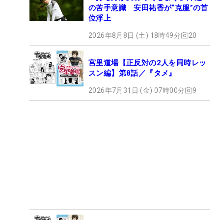
の苦手意識 安田祐香が“克服”の首
位浮上
2026年8月8日 (土) 18時49分
20
宮里道場【正反対の2人を同時レッ
スン編】第8話／『タメ』
2026年7月31日 (金) 07時00分
9