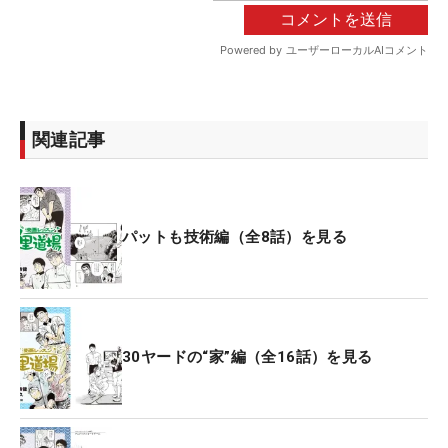
関連記事
パットも技術編（全8話）を見る
30ヤードの“家”編（全16話）を見る