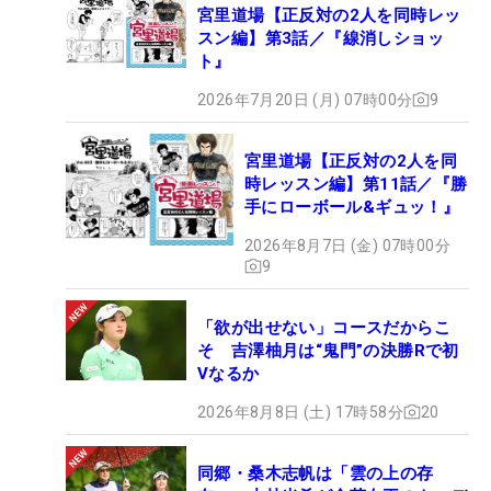
宮里道場【正反対の2人を同時レッ
スン編】第3話／『線消しショッ
ト』
2026年7月20日 (月) 07時00分
9
宮里道場【正反対の2人を同
時レッスン編】第11話／『勝
手にローボール&ギュッ！』
2026年8月7日 (金) 07時00分
9
「欲が出せない」コースだからこ
そ 吉澤柚月は“鬼門”の決勝Rで初
Vなるか
2026年8月8日 (土) 17時58分
20
同郷・桑木志帆は「雲の上の存