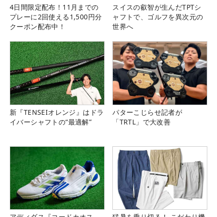
4日間限定配布！11月までの
スイスの叡智が生んだTPTシ
プレーに2回使える1,500円分
ャフトで、ゴルフを異次元の
クーポン配布中！
世界へ
新『TENSEIオレンジ』はドラ
パターこじらせ記者が
イバーシャフトの“最適解”
「TRTL」で大改善
アディダス『コードカオス
猛暑を乗り切る！ こだわり機