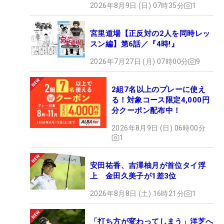
2026年8月9日 (日) 07時35分
1
宮里道場【正反対の2人を同時レッ
スン編】第6話／『4時!』
2026年7月27日 (月) 07時00分
9
2組7名以上のプレーに使え
る！対象コース限定4,000円
分クーポン配布中！
2026年8月9日 (日) 06時00分
1
安田祐香、吉澤柚月が首位タイ浮
上 金田久美子が1差3位
2026年8月8日 (土) 16時21分
1
「打ち方が変わってしまう」洋芝へ