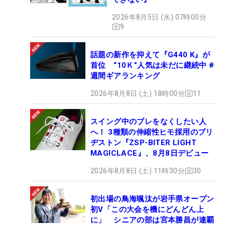
2026年8月5日 (水) 07時00分
9
話題の新作を抑えて『G440 K』が
首位 “10Ｋ”人気は未だに継続中 #
週間ギアランキング
2026年8月8日 (土) 18時00分
11
スイング中のブレをなくしたい人
へ！ 3種類の伸縮性ヒモ採用のブリ
ヂストン『ZSP-BITER LIGHT
MAGICLACE』、8月8日デビュー
2026年8月8日 (土) 11時30分
30
初出場の鳥海颯汰が岩手県オープン
初V「この大会を機にどんどん上
に」 シニアの部は宮本勝昌が連覇