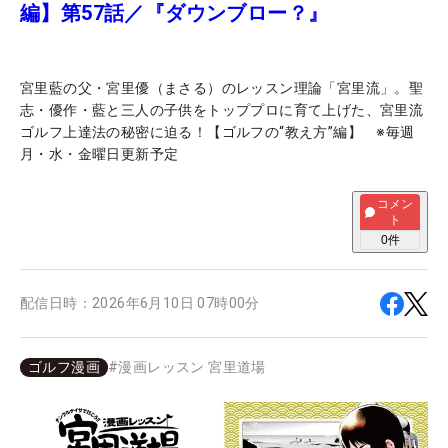
編】第57話／『ダウンブロー？』
宮里藍の父・宮里優（まさる）のレッスン理論「宮里流」。聖
志・優作・藍と三人の子供をトッププロに育て上げた、宮里流
ゴルフ上達法の秘密に迫る！【ゴルフの“教え方”編】 ※毎週
月・水・金曜日更新予定
コメン
ト
0
件
配信日時：
2026年6月10日 07時00分
ゴルフ漫画
#
漫画レッスン 宮里道場