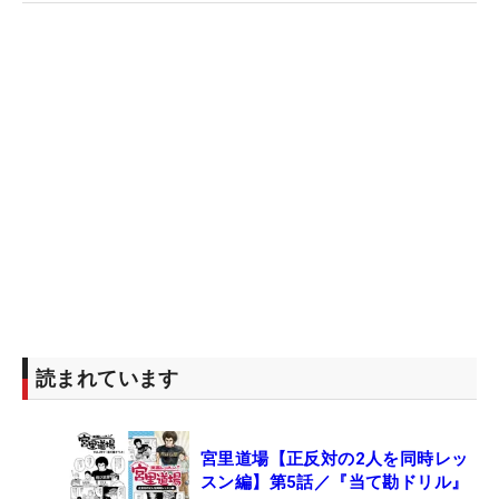
読まれています
宮里道場【正反対の2人を同時レッ
スン編】第5話／『当て勘ドリル』