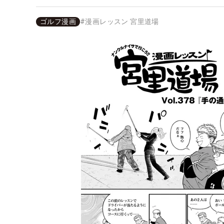
ゴルフ漫画
#
漫画レッスン 宮里道場