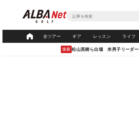
全ツアー
ギア
レッスン
ライフ
松山英樹ら出場 米男子リーダー
注目