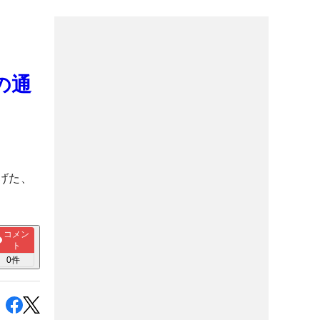
の通
げた、
コメン
ト
0
件