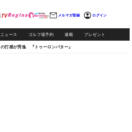
メルマガ登録
ログイン
Sニュース
ゴルフ場予約
連載
プレゼント
しの打感が秀逸 『トゥーロンパター』