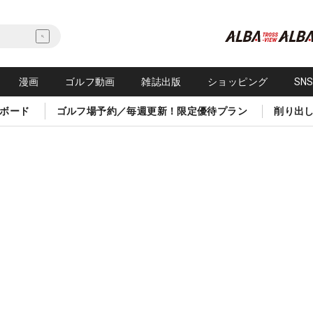
漫画
ゴルフ動画
雑誌出版
ショッピング
SN
ボード
ゴルフ場予約／毎週更新！限定優待プラン
削り出