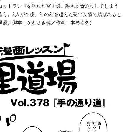
コットランドを訪れた宮里優。誰もが素通りしてしまう
逢う。2人が今後、年の差を超えた硬い友情で結ばれると
里優／脚本：かわさき健／作画：本島幸久）