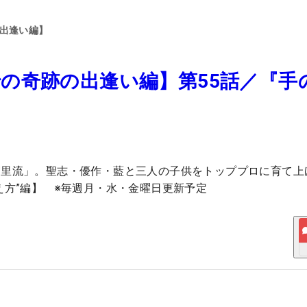
の出逢い編】
の奇跡の出逢い編】第55話／『手
宮里流」。聖志・優作・藍と三人の子供をトッププロに育て上
え方”編】 ※毎週月・水・金曜日更新予定