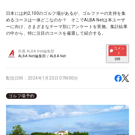
日本には約2,100のゴルフ場があるが、ゴルファーの支持を集
めるコースは一体どこなのか？ そこでALBA Netは本ユーザ
ーに向け、さまざまなテーマ別にアンケートを実施。集計結果
の中から、特に注目のコースを厳選して紹介する。
コメン
所属
ALBA Net編集部
ト
ALBA Net編集部
/
ALBA Net
0
件
配信日時：
2024年1月23日 07時00分
ゴルフ場予約