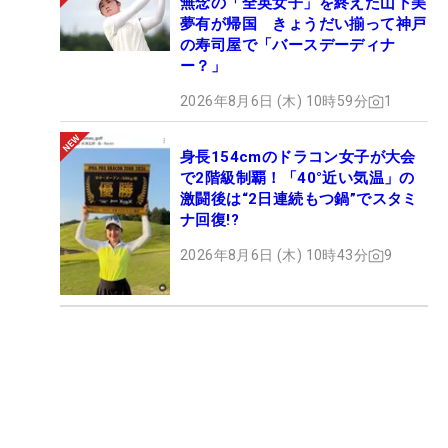
無念の「全英女子」を終えた山下美
夢有が帰国 きょうだい揃って神戸
の寿司屋で「バースデーディナ
ー？」
2026年8月6日 (木) 10時59分
1
身長154cmのドラコン女子が大会
で2階級制覇！「40°近い気温」の
激闘後は“2日連続もつ鍋”でスタミ
ナ回復!?
2026年8月6日 (木) 10時43分
9