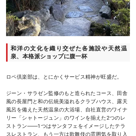
和洋の文化を織り交ぜた各施設や天然温
泉、本格派ショップに腹一杯
ロペ倶楽部は、とにかくサービス精神が旺盛だ。
ジーン・サラゼン監修のもと造られたコース、田舎
風の長屋門と和の伝統美溢れるクラブハウス、露天
風呂を備えた天然温泉の大浴場、自社直営のワイナ
リー「シャトージュン」のワインを揃えた2つのレ
ストラン――1つはサンタフェをイメージしたテラ
スレストラン、もう一方は歌舞伎の雰囲気を取り入