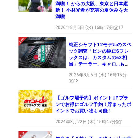
満喫！ からの大阪、東京と日本縦
断！ 小林光希が充実の夏休みを大
満喫
2026年8月5日 (水) 16時17分
17
純正シャフト12モデルのスペ
ック調査「ピンの純正Sフレ
ックスは、カスタムの6X相
当」テーラー、キャロ…もチ
ェック！
2026年8月5日 (水) 16時15分
13
【ゴルフ場予約】ポイントUPプラ
ンでお得にゴルフ予約！貯まったポ
イントでお買い物も可能！
2024年8月22日 (木) 15時47分
1