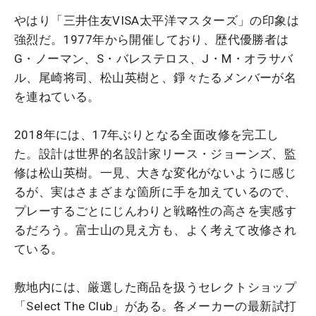
やはり「三井住友VISA太平洋マスターズ」の印象は
強烈だ。1977年から開催しており、歴代優勝者は
G・ノーマン、S・バレステロス、J・M・オラサバ
ル、尾崎将司、松山英樹と、錚々たるメンバーが名
を連ねている。
2018年には、17年ぶりとなる全面改修を完工し
た。設計は世界的名設計家リース・ジョーンズ、監
修は松山英樹。一見、大きな変化がないように感じ
るが、実はさまざまな箇所に手を加えているので、
プレーするごとにじんわりと戦略性の高さを実感す
るだろう。富士山の見え方も、よく考えて改修され
ている。
敷地内には、厳選した商品を扱うセレクトショップ
「Select The Club」がある。各メーカーの最新試打