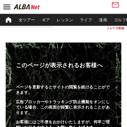
全ツアー
ギア
レッスン
ライフ
漫画
ゴルフ
メルマガ登録
このページが表示されるお客様へ
ページを更新するとサイトの閲覧を続けることがで
きます。
広告ブロッカーやトラッキング防止機能をオンにし
ている場合、この画面が頻繁に表示されることがあ
ります。
お客様にはご不便をおかけいたしますが、何卒ご理