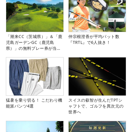
「潮来CC（茨城県）」＆「鹿
仲宗根澄香が平均パット数
児島ガーデンGC（鹿児島
『TRTL』で6人抜き！
県）」の無料プレー券が当た
る！！
猛暑を乗り切る！ こだわり機
スイスの叡智が生んだTPTシ
能派パンツ4選
ャフトで、ゴルフを異次元の
世界へ