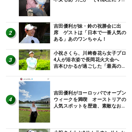
ワクしています」
吉田優利が妹・鈴の祝勝会に出
2
席 ゲストは「日本で一番人気の
ある」あのワンちゃん！
小祝さくら、川﨑春花ら女子プロ
3
4人が浴衣姿で長岡花火大会へ
吉本ひかるが過ごした「最高の夏
休み！」
吉田優利がヨーロッパでオープン
4
ウィークを満喫 オーストリアの
人気スポットを歴遊、素敵なお土
産もゲット！