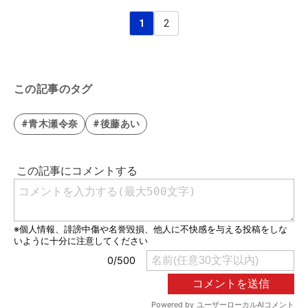
1
2
この記事のタグ
#青木瀬令奈
#後藤あい