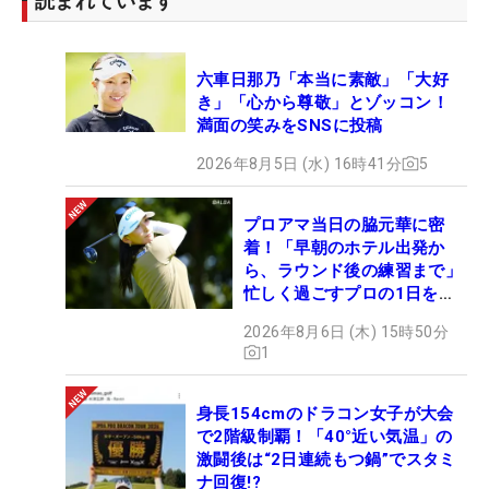
読まれています
六車日那乃「本当に素敵」「大好
き」「心から尊敬」とゾッコン！
満面の笑みをSNSに投稿
2026年8月5日 (水) 16時41分
5
プロアマ当日の脇元華に密
着！「早朝のホテル出発か
ら、ラウンド後の練習まで」
忙しく過ごすプロの1日を公
開
2026年8月6日 (木) 15時50分
1
身長154cmのドラコン女子が大会
で2階級制覇！「40°近い気温」の
激闘後は“2日連続もつ鍋”でスタミ
ナ回復!?