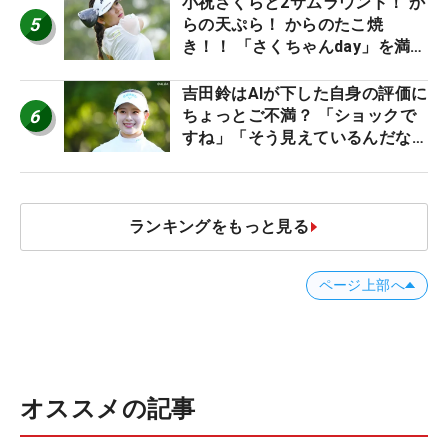
小祝さくらと2サムラウンド！ か
5
らの天ぷら！ からのたこ焼
き！！ 「さくちゃんday」を満喫
した吉本ひかるの福岡遠征最終日
吉田鈴はAIが下した自身の評価に
6
ちょっとご不満？ 「ショックで
すね」「そう見えているんだなぁ
って思いましたっ！」
ランキングをもっと見る
ページ上部へ
オススメの記事