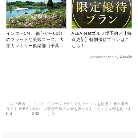
インター5分、都心から60分
ALBA Netゴルフ場予約／【毎
のフラットな美観コース。大
週更新】特別優待プランはこ
栄カントリー俱楽部（千葉
ちら！
県）
Recommended by
ゴルフ総合
ゴルフ
グリーン上からでもウェッジを使用！ 青木瀬令
サイト ALBA
界の
奈が先週の大会を振り返り「たくさん頭を使いま
Net
SNS
した」