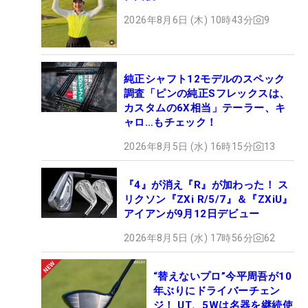
2026年8月6日 (木) 10時43分
9
純正シャフト12モデルのスペック
調査「ピンの純正Sフレックスは、
カスタムの6X相当」テーラー、キ
ャロ…もチェック！
2026年8月5日 (水) 16時15分
13
『4』が消え『R』が加わった！ ス
リクソン『ZXi R/5/7』＆『ZXiU』
アイアンが9月12日デビュー
2026年8月5日 (水) 17時56分
62
“替えないプロ”今平周吾が10
年ぶりにドライバーチェン
ジ！ UT、5Wは名器を継続使