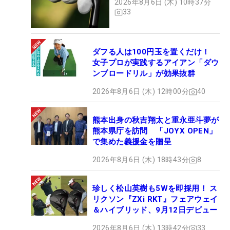
2026年8月6日 (木) 10時37分
33
ダフる人は100円玉を置くだけ！
女子プロが実践するアイアン「ダウ
ンブロードリル」が効果抜群
2026年8月6日 (木) 12時00分
40
熊本出身の秋吉翔太と重永亜斗夢が
熊本県庁を訪問 「JOYX OPEN」
で集めた義援金を贈呈
2026年8月6日 (木) 18時43分
8
珍しく松山英樹も5Wを即採用！ ス
リクソン『ZXi RKT』フェアウェイ
＆ハイブリッド、9月12日デビュー
2026年8月6日 (木) 13時42分
33