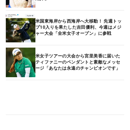
米国東海岸から西海岸へ大移動！ 先週トッ
プ10入りを果たした吉田優利、今週はメジ
ャー大会「全米女子オープン」に参戦
米女子ツアーの大会から宮里美香に届いた
ティファニーのペンダントと素敵なメッセ
ージ「あなたは永遠のチャンピオンです」