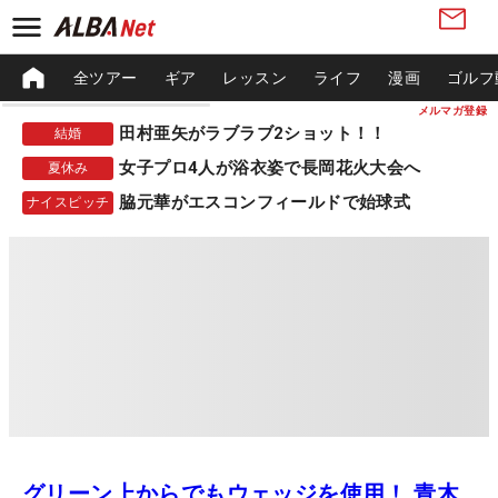
全ツアー
ギア
レッスン
ライフ
漫画
ゴルフ
メルマガ登録
田村亜矢がラブラブ2ショット！！
結婚
女子プロ4人が浴衣姿で長岡花火大会へ
夏休み
脇元華がエスコンフィールドで始球式
ナイスピッチ
グリーン上からでもウェッジを使用！ 青木