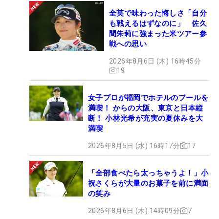
全英で味わった悔しさ「自分
も戦えるはずなのに」 佐久
間朱莉に強まった米ツアー参
戦への思い
2026年8月6日 (木) 16時45分
19
女子プロが福岡でホテルのプールを
満喫！ からの大阪、東京と日本縦
断！ 小林光希が充実の夏休みを大
満喫
2026年8月5日 (水) 16時17分
17
「全部食べたら太っちゃうよ！」小
祝さくらが大量のお菓子を前に満面
の笑み
2026年8月6日 (木) 14時09分
7