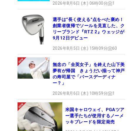
2026年8月6日 (木) 06時00分
1
選手は“長く使える”点をべた褒め！
創業者復帰でソールを見直した、ク
リーブランド『RTZ 2』ウェッジが
9月12日デビュー
2026年8月5日 (水) 15時09分
60
無念の「全英女子」を終えた山下美
夢有が帰国 きょうだい揃って神戸
の寿司屋で「バースデーディナ
ー？」
2026年8月6日 (木) 10時59分
1
米国キャロウェイ、PGAツア
ー選手たちが使用するノーメ
ッキブレードを限定発売