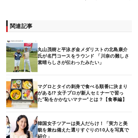
関連記事
丸山茂樹と平泳ぎ金メダリストの北島康介
氏が名門コースをラウンド 「川奈の難しさ
素晴らしさが伝わったみたい」
マグロとタイの刺身で食べる順番に決まり
がある⁉ 女子プロが新人セミナーで習っ
た“恥をかかないマナー”とは？【食事編】
韓国女子ツアーは美人だらけ！「実力と美
貌を兼ね備えた選りすぐりの10人を写真で
紹介」