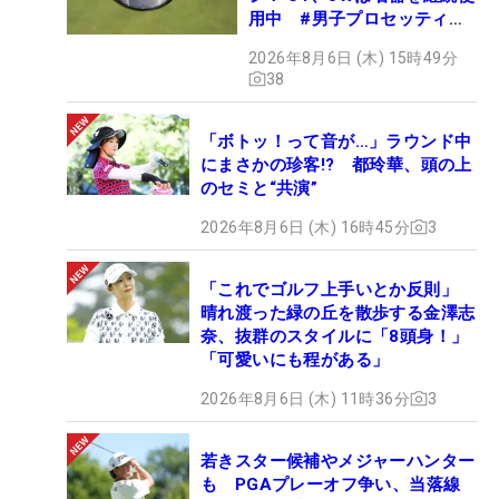
用中 #男子プロセッティン
グ
2026年8月6日 (木) 15時49分
38
「ボトッ！って音が…」ラウンド中
にまさかの珍客!? 都玲華、頭の上
のセミと“共演”
2026年8月6日 (木) 16時45分
3
「これでゴルフ上手いとか反則」
晴れ渡った緑の丘を散歩する金澤志
奈、抜群のスタイルに「8頭身！」
「可愛いにも程がある」
2026年8月6日 (木) 11時36分
3
若きスター候補やメジャーハンター
も PGAプレーオフ争い、当落線