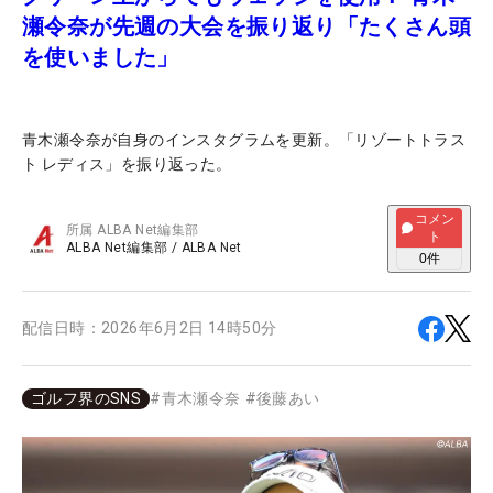
瀬令奈が先週の大会を振り返り「たくさん頭
を使いました」
青木瀬令奈が自身のインスタグラムを更新。「リゾートトラス
ト レディス」を振り返った。
コメン
所属
ALBA Net編集部
ト
ALBA Net編集部
/
ALBA Net
0
件
配信日時：
2026年6月2日 14時50分
ゴルフ界のSNS
#
青木瀬令奈
#
後藤あい