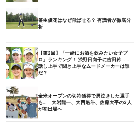
もなかなか結果を残せない時期が続いている。
笹生優花はなぜ飛ばせる？ 有識者が徹底分
昨年は7月「アムンディ・エビアン選手権」から自
析
身最終戦まで全試合で予選落ち。今季も11試合に出
場しているが、そのうち6試合で予選落ちを喫する
など、苦しい戦いは続く。
【第2回】「一緒にお酒を飲みたい女子プ
ロ」ランキング！ 渋野日向子に吉田鈴……
それでも、わずかながら光は見えてきた。メジャー
話し上手で聞き上手なムードメーカーは誰
だ？
今季初戦「シェブロン選手権」2日目には、24年の
全米最終日以来となるメジャーでのアンダーパーを
マークした。
全米オープンの切符獲得で男泣きした選手
も… 大岩龍一、大西魁斗、佐藤大平の3人
「メジャーでいいプレーができれば経験として生か
が初出場へ
せる。もっと楽しんでいければ」
現状を打開する特効薬はない。それでもメジャーで