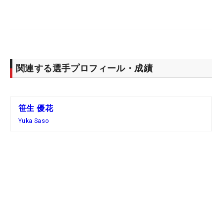
好成績を残すことができれば、流れを変えるきっか
けになる。笹生にとって、この全米は自らの現在地
を確かめる4日間にもなりそうだ。（文・齊藤啓
介）
関連する選手プロフィール・成績
笹生 優花
Yuka Saso