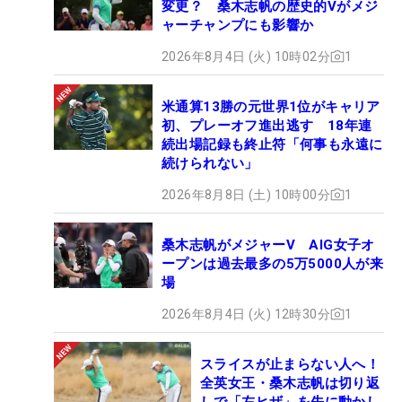
変更？ 桑木志帆の歴史的Vがメジ
ャーチャンプにも影響か
2026年8月4日 (火) 10時02分
1
米通算13勝の元世界1位がキャリア
初、プレーオフ進出逃す 18年連
続出場記録も終止符「何事も永遠に
続けられない」
2026年8月8日 (土) 10時00分
1
桑木志帆がメジャーV AIG女子オ
ープンは過去最多の5万5000人が来
場
2026年8月4日 (火) 12時30分
1
スライスが止まらない人へ！
全英女王・桑木志帆は切り返
しで「左ヒザ」を先に動かし