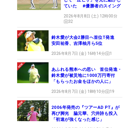
ていた #優勝者のスイング
2026年8月8日 (土) 12時00分
32
鈴木愛が大会2勝目へ首位T発進
安田祐香、吉澤柚月ら5位
2026年8月7日 (金) 16時14分
1
あふれる熊本への思い 首位発進・
鈴木愛が被災地に1000万円寄付
「もらったお金をほかの人に」
2026年8月7日 (金) 18時10分
19
2006年発売の『ツアーAD PT』が
再び脚光 脇元華、穴井詩も投入
「初速が強くなった感じ」