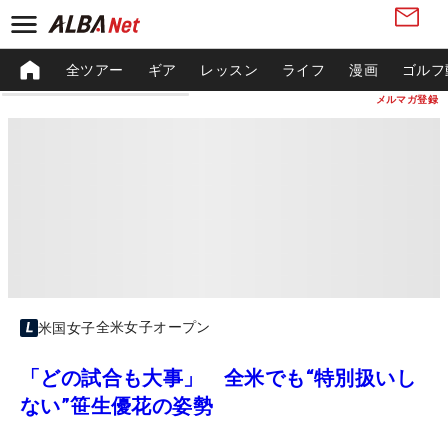
全ツアー
ギア
レッスン
ライフ
漫画
ゴルフ
メルマガ登録
全米女子オープン
米国女子
「どの試合も大事」 全米でも“特別扱いし
ない”笹生優花の姿勢