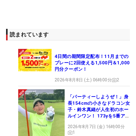
読まれています
4日間の期間限定配布！11月までの
プレーに2回使える1,500円＆1,000
円分クーポン！
2026年8月8日 (土) 06時00分
2
「パーティーしようぜ！」身
長154cmの小さなドラコン女
子・鈴木真緒が人生初のホー
ルインワン！ 173yを5番アイ
アンで会心のショット
2026年8月7日 (金) 16時00分
1