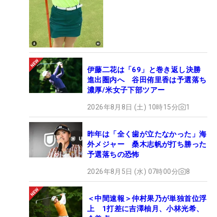
伊藤二花は「69」と巻き返し決勝
進出圏内へ 谷田侑里香は予選落ち
濃厚/米女子下部ツアー
2026年8月8日 (土) 10時15分
1
昨年は「全く歯が立たなかった」海
外メジャー 桑木志帆が打ち勝った
予選落ちの恐怖
2026年8月5日 (水) 07時00分
8
＜中間速報＞仲村果乃が単独首位浮
上 1打差に吉澤柚月、小林光希、