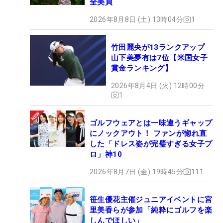
全美貞
2026年8月8日 (土) 13時04分
1
竹田麗央が13ランクアップ
山下美夢有は7位【米国女子
賞金ランキング】
2026年8月4日 (火) 12時00分
1
ゴルフウェアとは一味違うギャップ
にノックアウト！ ファンが惚れ直
した「ドレス姿が完璧すぎる女子プ
ロ」神10
2026年8月7日 (金) 19時45分
111
笹生優花主催ジュニアイベントに宮
里美香らが参加「純粋にゴルフを楽
しんでほしい」