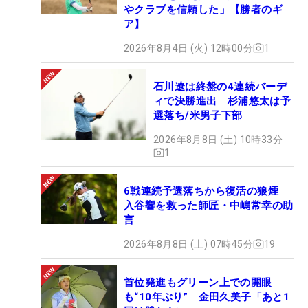
やクラブを信頼した」【勝者のギ
ア】
2026年8月4日 (火) 12時00分
1
石川遼は終盤の4連続バーデ
ィで決勝進出 杉浦悠太は予
選落ち/米男子下部
2026年8月8日 (土) 10時33分
1
6戦連続予選落ちから復活の狼煙
入谷響を救った師匠・中嶋常幸の助
言
2026年8月8日 (土) 07時45分
19
首位発進もグリーン上での開眼
も“10年ぶり” 金田久美子「あと1