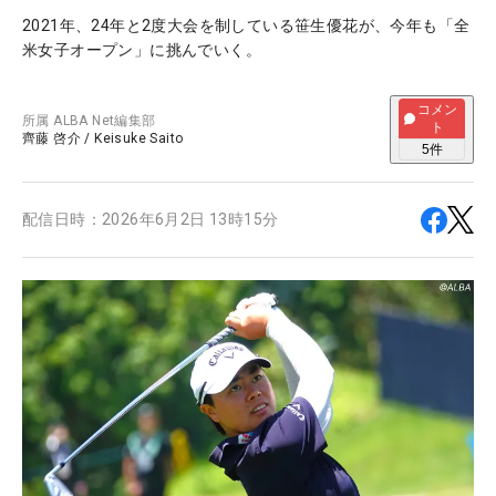
2021年、24年と2度大会を制している笹生優花が、今年も「全
米女子オープン」に挑んでいく。
コメン
所属
ALBA Net編集部
ト
齊藤 啓介
/
Keisuke Saito
5
件
配信日時：
2026年6月2日 13時15分