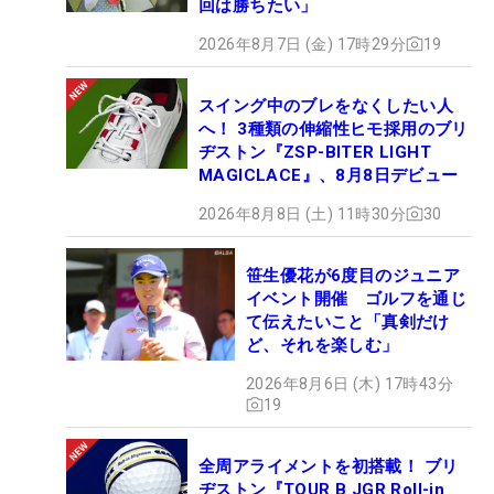
回は勝ちたい」
2026年8月7日 (金) 17時29分
19
スイング中のブレをなくしたい人
へ！ 3種類の伸縮性ヒモ採用のブリ
ヂストン『ZSP-BITER LIGHT
MAGICLACE』、8月8日デビュー
2026年8月8日 (土) 11時30分
30
笹生優花が6度目のジュニア
イベント開催 ゴルフを通じ
て伝えたいこと「真剣だけ
ど、それを楽しむ」
2026年8月6日 (木) 17時43分
19
全周アライメントを初搭載！ ブリ
ヂストン『TOUR B JGR Roll-in