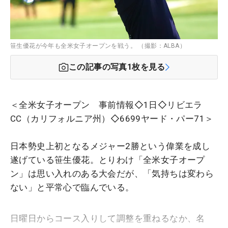
笹生優花が今年も全米女子オープンを戦う。 （撮影：ALBA）
この記事の写真
1
枚を見る
＜全米女子オープン 事前情報◇1日◇リビエラ
CC（カリフォルニア州）◇6699ヤード・パー71＞
日本勢史上初となるメジャー2勝という偉業を成し
遂げている笹生優花。とりわけ「全米女子オープ
ン」は思い入れのある大会だが、「気持ちは変わら
ない」と平常心で臨んでいる。
日曜日からコース入りして調整を重ねるなか、名