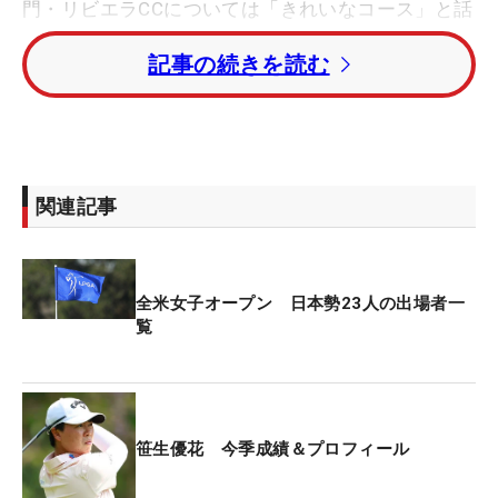
門・リビエラCCについては「きれいなコース」と話
す。米国男子ツアー「ジェネシス招待」の舞台とし
記事の続きを読む
ても知られるが、「何回か見たことはあります」と
映像で予習済み。それでも「持つ番手が違うので」
と、男子選手のプレーはあくまで参考程度だ。
約1カ月前からリビエラで実戦練習を重ねるなど、
関連記事
全米へ向けて入念なコースチェックを行ってきた。
とはいえ、「どの試合も大事で好きなので」と、歴
代覇者である大会だからといって特別な感情はな
全米女子オープン 日本勢23人の出場者一
い。目の前の一試合に全力を注ぐ、変わらない姿勢
覧
がそこにはある。
2021年大会では19歳11カ月17日の史上最年少記録
で優勝。24年大会でも優勝し、史上最年少での全米
笹生優花 今季成績＆プロフィール
2勝となった。連覇を目指した昨年大会は予選落
ち。ただ、苦しんだのは全米だけではなく、その後