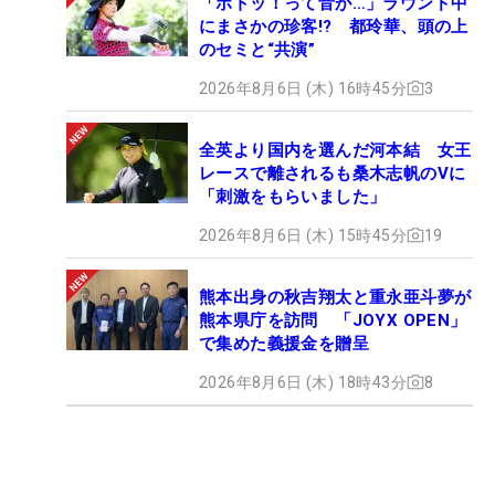
「ボトッ！って音が…」ラウンド中
にまさかの珍客!? 都玲華、頭の上
のセミと“共演”
2026年8月6日 (木) 16時45分
3
全英より国内を選んだ河本結 女王
レースで離されるも桑木志帆のVに
「刺激をもらいました」
2026年8月6日 (木) 15時45分
19
熊本出身の秋吉翔太と重永亜斗夢が
熊本県庁を訪問 「JOYX OPEN」
で集めた義援金を贈呈
2026年8月6日 (木) 18時43分
8