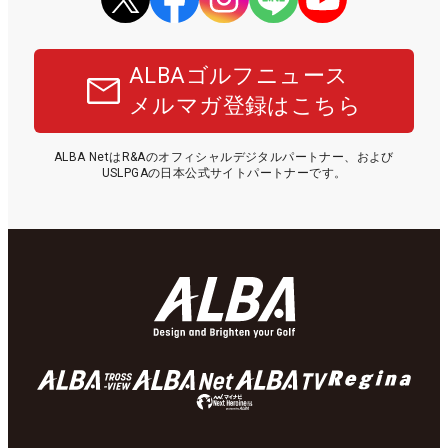
ALBAゴルフニュース
メルマガ登録はこちら
ALBA NetはR&Aのオフィシャルデジタルパートナー、および
USLPGAの日本公式サイトパートナーです。