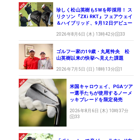
珍しく松山英樹も5Wを即採用！ ス
リクソン『ZXi RKT』フェアウェイ
＆ハイブリッド、9月12日デビュー
2026年8月6日 (木) 13時42分
33
ゴルフ一家の19歳・丸尾怜央 松
山英樹以来の快挙へ見えた課題
2026年7月5日 (日) 18時13分
1
米国キャロウェイ、PGAツア
ー選手たちが使用するノーメ
ッキブレードを限定発売
2026年8月6日 (木) 10時37分
33