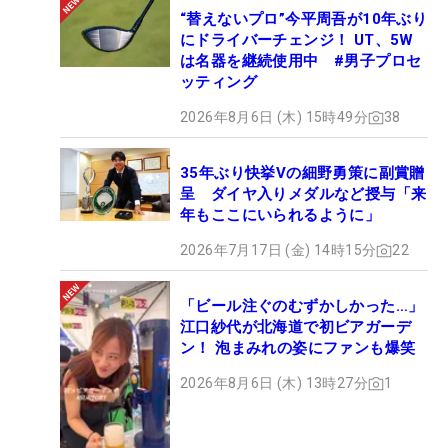
“替えないプロ”今平周吾が10年ぶり
にドライバーチェンジ！ UT、5W
は名器を継続使用中 #男子プロセ
ッティング
2026年8月6日 (木) 15時49分
38
35年ぶり快挙Vの細野勇策に副賞贈
呈 ダイヤ入りメダルなど授与「来
年もここにいられるように」
2026年7月17日 (金) 14時15分
22
「ビール注ぐのむずかしかった…」
江口紗代が北海道で初ビアガーデ
ン！ 泡まみれの姿にファンも爆笑
2026年8月6日 (木) 13時27分
1