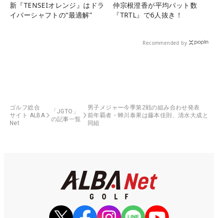
新『TENSEIオレンジ』はドラ
仲宗根澄香が平均パット数
イバーシャフトの“最適解”
『TRTL』で6人抜き！
Recommended by
ゴルフ総合
男子メジャー今季第2戦の組み合わせ発表
「JGTO」
サイト ALBA
前年覇者・蝉川泰果は藤本佳則、清水大成と
の記事一覧
Net
同組