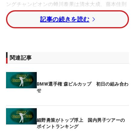
ングチャンピオンの蝉川泰果は清水大成、藤本佳則
との組み合わせで午後0時2分にスタートする。
記事の続きを読む
「日本プロ センコーグループ杯」でツアー初優勝を
飾りメジャー連勝のかかる細野勇策は、昨年大会を
POで惜敗した堀川未来夢、河本力とプレーする。
関連記事
2週連続優勝かかる17年大会覇者のショーン・ノリ
ス（南アフリカ）は、24年大会覇者・岩田寛、22年
大会覇者・比嘉一貴とラウンドする。
BMW選手権 森ビルカップ 初日の組み合わ
せ
米澤蓮は勝俣陵、阿久津未来也と、片岡尚之は小平
智、塚田よおすけとの組み合わせになった。
賞金総額は1億5000円、優勝者には3000万円が贈ら
細野勇策がトップ浮上 国内男子ツアーの
れる。
ポイントランキング