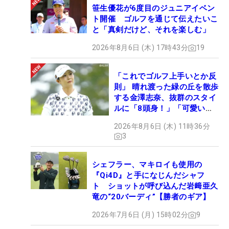
笹生優花が6度目のジュニアイベン
ト開催 ゴルフを通じて伝えたいこ
と「真剣だけど、それを楽しむ」
2026年8月6日 (木) 17時43分
19
「これでゴルフ上手いとか反
則」 晴れ渡った緑の丘を散歩
する金澤志奈、抜群のスタイ
ルに「8頭身！」「可愛いに
も程がある」
2026年8月6日 (木) 11時36分
3
シェフラー、マキロイも使用の
『Qi4D』と手になじんだシャフ
ト ショットが呼び込んだ岩﨑亜久
竜の“20バーディ”【勝者のギア】
2026年7月6日 (月) 15時02分
9