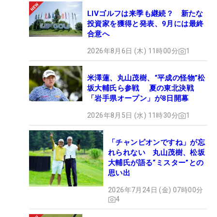
LIVゴルフは来季も継続？ 新たな
投資家を獲得と発表、9月には最終
合意へ
2026年8月6日 (木) 11時00分
1
米澤蓮、丸山茂樹、“平成の怪物”松
坂大輔氏ら参戦 夏の東北決戦
「岩手県オープン」が8日開幕
2026年8月5日 (水) 11時30分
1
「チャンピオンですね」が忘
れられない 丸山茂樹、松坂
大輔氏が語る“ミスター”との
思い出
2026年7月24日 (金) 07時00分
4