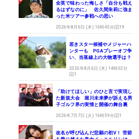
全英で味わった悔しさ「自分も戦え
るはずなのに」 佐久間朱莉に強ま
った米ツアー参戦への思い
2026年8月6日 (木) 16時45分
19
若きスター候補やメジャーハ
ンターも PGAプレーオフ争
い、当落線上の大物選手は？
2026年8月6日 (木) 14時02分
1
「助けてほしい」のひと言で実現し
た新規大会 堀川未来夢が訴える男
子ゴルフ界の実情と開催の舞台裏
2026年7月7日 (火) 16時59分
1
改名が呼び込んだ悲願の初V！ 苦節