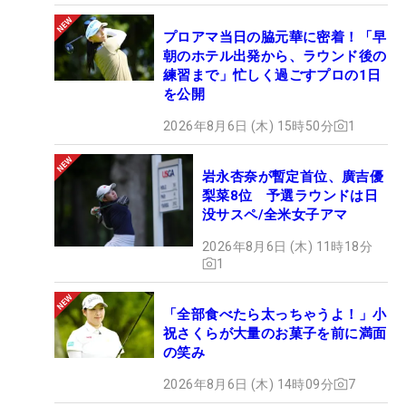
プロアマ当日の脇元華に密着！「早
朝のホテル出発から、ラウンド後の
練習まで」忙しく過ごすプロの1日
を公開
2026年8月6日 (木) 15時50分
1
岩永杏奈が暫定首位、廣吉優
梨菜8位 予選ラウンドは日
没サスペ/全米女子アマ
2026年8月6日 (木) 11時18分
1
「全部食べたら太っちゃうよ！」小
祝さくらが大量のお菓子を前に満面
の笑み
2026年8月6日 (木) 14時09分
7