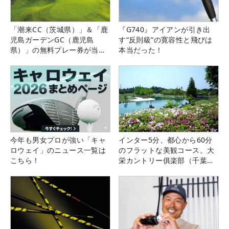
「潮来CC（茨城県）」＆「鹿
『G740』アイアンが引き出
児島ガーデンGC（鹿児島
す“反則級”の寛容性と飛びは
県）」の無料プレー券が当た
本当だった！
る！！
今年も男女プロが強い「キャ
インター5分、都心から60分
ロウェイ」のニュース一覧は
のフラットな美観コース。大
こちら！
栄カントリー俱楽部（千葉
県）