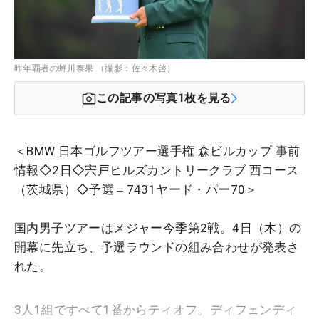
昨年覇者の蝉川泰果 （撮影：佐々木啓）
この記事の写真
1
枚を見る
＜BMW 日本ゴルフツアー選手権 森ビルカップ 事前
情報◇2日◇宍戸ヒルズカントリークラブ 西コース
（茨城県）◇予選＝7431ヤード・パー70＞
国内男子ツアーはメジャー今季第2戦。4日（木）の
開幕に先立ち、予選ラウンドの組み合わせが発表さ
れた。
3人1組ですべて1番からティオフ。ディフェンディ