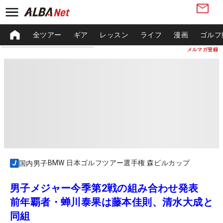
全ツアー
ギア
レッスン
ライフ
漫画
ゴルフ
メルマガ登録
BMW 日本ゴルフツアー選手権 森ビルカップ
国内男子
男子メジャー今季第2戦の組み合わせ発表
前年覇者・蝉川泰果は藤本佳則、清水大成と
同組